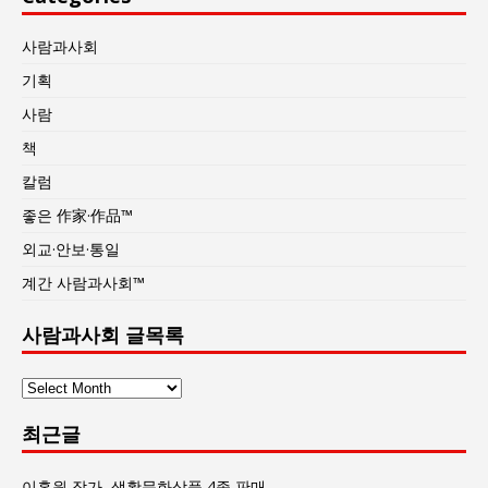
사람과사회
기획
사람
책
칼럼
좋은 作家·作品™
외교·안보·통일
계간 사람과사회™
사람과사회 글목록
사
람
최근글
과
사
회
이홍원 작가, 생활문화상품 4종 판매