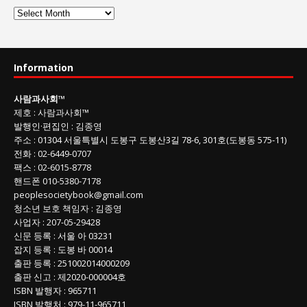
사
람
과
사
Information
회
글
사람과사회
™
목
제호
:
사람과사회™
록
발행인
·
편집인
:
김종영
주소
: 01304
서울특별시 도봉구 도봉산3길
78-6, 301호(도봉동 575-11
)
전화
:
02-6449-0707
팩스 :
02-6015-8778
핸드폰
010-5380-7178
peoplesocietybook@gmail.com
청소년 보호 책임자
:
김종영
사업자
:
207-05-29428
신문 등록
: 서울 아 03231
잡지 등록
: 도봉 바 00014
출판 등록
: 251002014000209
출판 신고
: 제2020-000004호
ISBN
발행자 : 965711
ISBN
발행처 : 979-11-965711