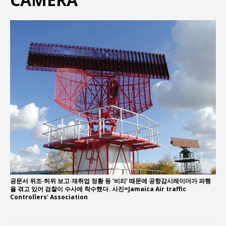
“엄마의 절박함과 ‘실무형 정치인’으로 생활정치 실
현”
김종대, “현대전, 강한 군대도 약해질 수 있다”
이홍원 작가, 생활문화상품 4종 판매
통일 지향 2국가론: 한반도 평화의 새로운 길
강산건설 박재윤 강제추행 사건, 무엇이 문제인가?
한국지방재정공제회, 2026년 정기 승진 인사 발표
공문서 위조·허위 보고·재취업 정황 등 ‘비리’ 때문에 공항감시레이더가 파행
을 겪고 있어 검찰이 수사에 착수했다. 사진=Jamaica Air traffic
Controllers' Association