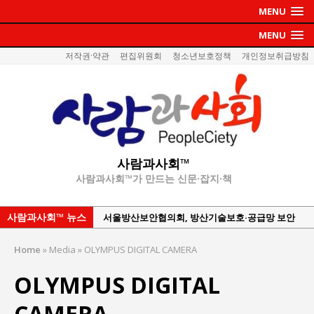
MENU
MENU
저작권·약관
편집위원회
청소년보호정책
개인정보취급방침
사람과사회™
사람과사회™가 만드는 신문·잡지·책
사람과사회™ 뉴스
서울방산보안협의회, 방산기술보호·공급망 보안
세미나 개최
Home
»
Media
»
OLYMPUS DIGITAL CAMERA
서효석 충청향우회중앙회 총재 취임 논란 확산
OLYMPUS DIGITAL
지방의회 공약은 ‘빛 좋은 개살구’인가?
“7월 1일 의장 선출은 ‘위법’이다”
CAMERA