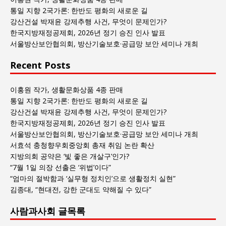
글
통일 지향 2국가론: 한반도 평화의 새로운 길
목
강산건설 박재윤 강제추행 사건, 무엇이 문제인가?
록
한국지방재정공제회, 2026년 정기 승진 인사 발표
서울방산보안협의회, 방산기술보호·공급망 보안 세미나 개최
Recent Posts
이홍원 작가, 생활문화상품 4종 판매
통일 지향 2국가론: 한반도 평화의 새로운 길
강산건설 박재윤 강제추행 사건, 무엇이 문제인가?
한국지방재정공제회, 2026년 정기 승진 인사 발표
서울방산보안협의회, 방산기술보호·공급망 보안 세미나 개최
서효석 충청향우회중앙회 총재 취임 논란 확산
지방의회 공약은 ‘빛 좋은 개살구’인가?
“7월 1일 의장 선출은 ‘위법’이다”
“엄마의 절박함과 ‘실무형 정치인’으로 생활정치 실현”
김종대, “현대전, 강한 군대도 약해질 수 있다”
사람과사회 글목록