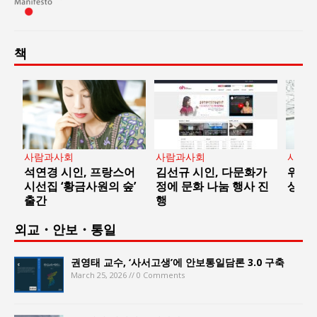
책
사람과사회
사람과사회
책
문화가
위수정 ‘눈과 돌멩이’, 이
양경석 시인, ‘홀로 피어
김
사 진
상문학상 대상 수상
도, 늦게 피어도 햇살은
에
온다’ 출간
외교・안보・통일
권영태 교수, ‘사서고생’에 안보통일담론 3.0 구축
March 25, 2026 // 0 Comments