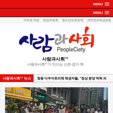
MENU
MENU
저작권·약관
편집위원회
청소년보호정책
개인정보취급방침
사람과사회™
사람과사회™가 만드는 신문·잡지·책
사람과사회™ 뉴스
창동 다우아트리체 채권자들, “정상 분양 막혀 피
해 장기화”…강산건설 규탄 집회
이홍원 작가, 생활문화상품 4종 판매
통일 지향 2국가론: 한반도 평화의 새로운 길
강산건설 박재윤 강제추행 사건, 무엇이 문제인가?