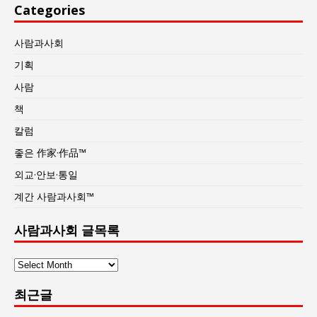
Categories
사람과사회
기획
사람
책
칼럼
좋은 作家·作品™
외교·안보·통일
계간 사람과사회™
사람과사회 글목록
사
람
최근글
과
사