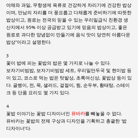
야채와 과일, 무항생제 육류로 건강하게 차리기에 건강한 밥상
이며, 만남의 자리를 더 풍요롭고 다채롭게 준비하기에 따뜻한
밥상이고, 원료는 전국의 믿을 수 있는 우리밀급식 친환경 생
산지에서 95% 이상 공급받고 있기에 믿음의 밥상이고, 좋은
원료로 과다한 양념없이 만들기에 음식 맛이 당연히 아름다운
밥상”이라고 설명한다.
3
꽃이 밥에 피는 꽃밥의 밥은 몇 가지로 나눌 수 있다.
보자기비빔밥, 보자기비빔밥 세트, 우리밀만두국 및 현미밥 등
이 있고, 코스로 먹는 밥은 텃밭상, 초록여신상, 꽃밥상 등이 있
다. 골뱅이, 전, 묵, 샐러드, 겉절이, 찜, 순두부, 황태탕, 스테이
크 등 단품 요리도 몇 가지 있다.
4
꽃밥 이야기는 꽃밥 디자이너인
유바카
를 빼놓을 수 없다.
유바카는 꽃밥의 전체 구상과 디자인을 기획하고 총괄한 ‘밥
디자이너’다.