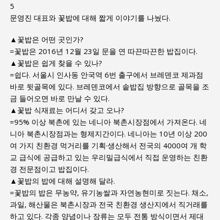
5
문영진 대표와 꽃밥에 대해 짧게 이야기를 나눴다.
▲꽃밥은 어떤 곳인가?
=꽃밥은 2016년 12월 23일 문을 연 따끈따끈한 밥집이다.
▲꽃밥은 쉽게 찾을 수 있나?
=쉽다. 서울시 인사동 안국역 6번 출구에서 브레덴코 제과점
바로 뒷골목에 있다. 브레덴코에서 솥밥집 방향으로 골목을 조
금 들어오면 바로 만날 수 있다.
▲꽃밥 식재료는 어디서 갖고 오나?
=95% 이상 북촌에 있는 네니아 북촌시장점에서 가져온다. 네
니아 북촌시장점과는 형제지간이다. 네니아는 10년 이상 200
여 가지 친환경 먹거리를 기획·생산해서 전국의 4000여 개 학
교 급식에 공급하고 있는 우리밀급식에서 직접 운영하는 친환
경 전문점이고 밥집이다.
▲꽃밥의 밥에 대해 설명해 달라.
=꽃밥의 밥은 무농약, 유기농쌀과 자연농현미로 짓는다. 채소,
과일, 해산물은 북촌시장과 전국 친환경 생산지에서 직거래를
하고 있다. 각종 양념이나 장류는 모두 전통 방식이면서 제대