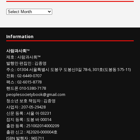
사
람
과
사
Information
회
글
사람과사회
™
목
제호
:
사람과사회™
록
발행인
·
편집인
:
김종영
주소
: 01304
서울특별시 도봉구 도봉산3길
78-6, 301호(도봉동 575-11
)
전화
:
02-6449-0707
팩스 :
02-6015-8778
핸드폰
010-5380-7178
peoplesocietybook@gmail.com
청소년 보호 책임자
:
김종영
사업자
:
207-05-29428
신문 등록
: 서울 아 03231
잡지 등록
: 도봉 바 00014
출판 등록
: 251002014000209
출판 신고
: 제2020-000004호
ISBN
발행자 : 965711