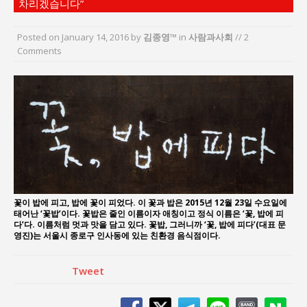
차리겠습니다”
“7월 1일 의장 선출은 ‘위법’이다”
“엄마의 절박함과 ‘실무형 정치인’으로 생활정치 실
Posted on
January 14, 2016
by
김종영™
in
사람과사회
// 2
현”
Comments
김종대, “현대전, 강한 군대도 약해질 수 있다”
이홍원 작가, 생활문화상품 4종 판매
통일 지향 2국가론: 한반도 평화의 새로운 길
강산건설 박재윤 강제추행 사건, 무엇이 문제인가?
꽃이 밥에 피고, 밥에 꽃이 피었다. 이 꽃과 밥은 2015년 12월 23일 수요일에
태어난 ‘꽃밥’이다. 꽃밥은 줄인 이름이자 애칭이고 정식 이름은 ‘꽃, 밥에 피
다’다. 이름처럼 멋과 맛을 담고 있다. 꽃밥, 그러니까 ‘꽃, 밥에 피다’(대표 문
영진)는 서울시 종로구 인사동에 있는 친환경 음식점이다.
Tweet