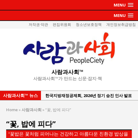
MENU
MENU
저작권·약관
편집위원회
청소년보호정책
개인정보취급방침
사람과사회™
사람과사회™가 만드는 신문·잡지·책
사람과사회™ 뉴스
한국지방재정공제회, 2026년 정기 승진 인사 발표
서울방산보안협의회, 방산기술보호·공급망 보안
Home
»
사람과사회
»
“꽃, 밥에 피다”
세미나 개최
“꽃, 밥에 피다”
서효석 충청향우회중앙회 총재 취임 논란 확산
지방의회 공약은 ‘빛 좋은 개살구’인가?
“꽃밥은 꽃처럼 피어나는 건강하고 아름다운 친환경 밥상을