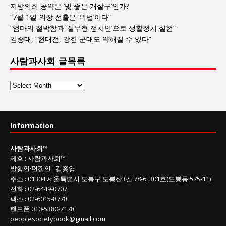
지방의회 공약은 ‘빛 좋은 개살구’인가?
“7월 1일 의장 선출은 ‘위법’이다”
“엄마의 절박함과 ‘실무형 정치인’으로 생활정치 실현”
김종대, “현대전, 강한 군대도 약해질 수 있다”
사람과사회 글목록
사
람
과
사
Information
회
글
사람과사회
™
목
제호
:
사람과사회™
록
발행인
·
편집인
:
김종영
주소
: 01304
서울특별시 도봉구 도봉산3길
78-6, 301호(도봉동 575-11
)
전화
:
02-6449-0707
팩스 :
02-6015-8778
핸드폰
010-5380-7178
peoplesocietybook@gmail.com