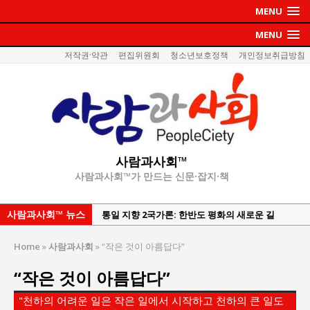
MENU
MENU
저작권·약관
편집위원회
청소년보호정책
개인정보취급방침
사람과사회™
사람과사회™가 만드는 신문·잡지·책
사람과사회™ 뉴스
통일 지향 2국가론: 한반도 평화의 새로운 길
강산건설 박재윤 강제추행 사건, 무엇이 문제인가?
Home
»
사람과사회
»
“작은 것이 아름답다”
한국지방재정공제회, 2026년 정기 승진 인사 발표
“작은 것이 아름답다”
서울방산보안협의회, 방산기술보호·공급망 보안
세미나 개최
"천하의 어려운 일은 작은 일에서 시작하고 천하의 큰 일도