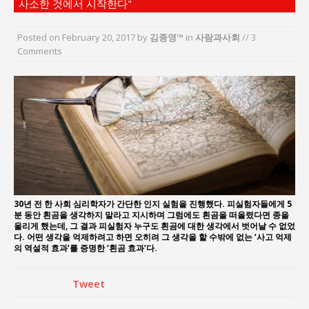
사소한 것에서 시작한다"
서효석 충청향우회중앙회 총재 취임 논란 확산
지방의회 공약은 ‘빛 좋은 개살구’인가?
Posted on
February 20, 2017
by
김종영™
in
사람과사회
// 3
“7월 1일 의장 선출은 ‘위법’이다”
Comments
“엄마의 절박함과 ‘실무형 정치인’으로 생활정치 실
현”
김종대, “현대전, 강한 군대도 약해질 수 있다”
이홍원 작가, 생활문화상품 4종 판매
30년 전 한 사회 심리학자가 간단한 인지 실험을 진행했다. 피실험자들에게 5
분 동안 흰곰을 생각하지 말라고 지시하며 그럼에도 흰곰을 떠올렸다면 종을
울리게 했는데, 그 결과 피실험자 누구도 흰곰에 대한 생각에서 벗어날 수 없었
다. 어떤 생각을 억제하려고 하면 오히려 그 생각을 할 수밖에 없는 ‘사고 억제
의 역설적 효과’를 증명한 ‘흰곰 효과’다.
Tweet