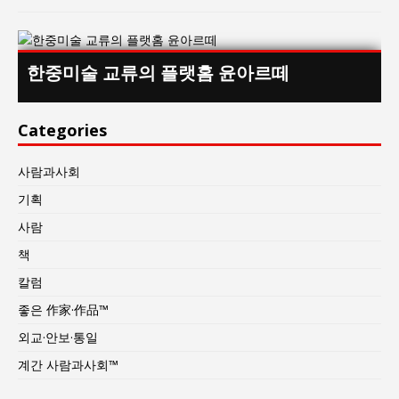
한중미술 교류의 플랫홈 윤아르떼
Categories
사람과사회
기획
사람
책
칼럼
좋은 作家·作品™
외교·안보·통일
계간 사람과사회™