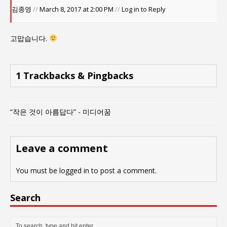
김종영
//
March 8, 2017 at 2:00 PM
//
Log in to Reply
고맙습니다.
1 Trackbacks & Pingbacks
“작은 것이 아름답다” - 미디어꿈
Leave a comment
You must be
logged in
to post a comment.
Search