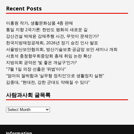
Recent Posts
이홍원 작가, 생활문화상품 4종 판매
통일 지향 2국가론: 한반도 평화의 새로운 길
강산건설 박재윤 강제추행 사건, 무엇이 문제인가?
한국지방재정공제회, 2026년 정기 승진 인사 발표
서울방산보안협의회, 방산기술보호·공급망 보안 세미나 개최
서효석 충청향우회중앙회 총재 취임 논란 확산
지방의회 공약은 ‘빛 좋은 개살구’인가?
“7월 1일 의장 선출은 ‘위법’이다”
“엄마의 절박함과 ‘실무형 정치인’으로 생활정치 실현”
김종대, “현대전, 강한 군대도 약해질 수 있다”
사람과사회 글목록
사
람
과
사
Information