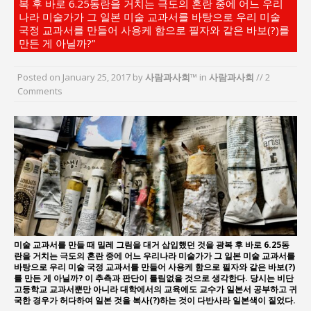
복 후 바로 6.25동란을 거치는 극도의 혼란 중에 어느 우리
“7월 1일 의장 선출은 ‘위법’이다”
나라 미술가가 그 일본 미술 교과서를 바탕으로 우리 미술
“엄마의 절박함과 ‘실무형 정치인’으로 생활정치 실
국정 교과서를 만들어 사용케 함으로 필자와 같은 바보(?)를
만든 게 아닐까?”
현”
김종대, “현대전, 강한 군대도 약해질 수 있다”
Posted on
January 25, 2017
by
사람과사회™
in
사람과사회
// 2
이홍원 작가, 생활문화상품 4종 판매
Comments
통일 지향 2국가론: 한반도 평화의 새로운 길
강산건설 박재윤 강제추행 사건, 무엇이 문제인가?
미술 교과서를 만들 때 밀레 그림을 대거 삽입했던 것을 광복 후 바로 6.25동
란을 거치는 극도의 혼란 중에 어느 우리나라 미술가가 그 일본 미술 교과서를
바탕으로 우리 미술 국정 교과서를 만들어 사용케 함으로 필자와 같은 바보(?)
를 만든 게 아닐까? 이 추측과 판단이 틀림없을 것으로 생각한다. 당시는 비단
고등학교 교과서뿐만 아니라 대학에서의 교육에도 교수가 일본서 공부하고 귀
국한 경우가 허다하여 일본 것을 복사(?)하는 것이 다반사라 일본색이 짙었다.