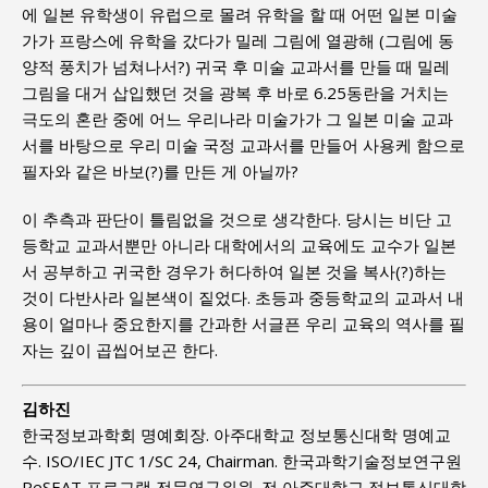
에 일본 유학생이 유럽으로 몰려 유학을 할 때 어떤 일본 미술
가가 프랑스에 유학을 갔다가 밀레 그림에 열광해 (그림에 동
양적 풍치가 넘쳐나서?) 귀국 후 미술 교과서를 만들 때 밀레
그림을 대거 삽입했던 것을 광복 후 바로 6.25동란을 거치는
극도의 혼란 중에 어느 우리나라 미술가가 그 일본 미술 교과
서를 바탕으로 우리 미술 국정 교과서를 만들어 사용케 함으로
필자와 같은 바보(?)를 만든 게 아닐까?
이 추측과 판단이 틀림없을 것으로 생각한다. 당시는 비단 고
등학교 교과서뿐만 아니라 대학에서의 교육에도 교수가 일본
서 공부하고 귀국한 경우가 허다하여 일본 것을 복사(?)하는
것이 다반사라 일본색이 짙었다. 초등과 중등학교의 교과서 내
용이 얼마나 중요한지를 간과한 서글픈 우리 교육의 역사를 필
자는 깊이 곱씹어보곤 한다.
김하진
한국정보과학회 명예회장. 아주대학교 정보통신대학 명예교
수. ISO/IEC JTC 1/SC 24, Chairman. 한국과학기술정보연구원
ReSEAT 프로그램 전문연구위원. 전 아주대학교 정보통신대학