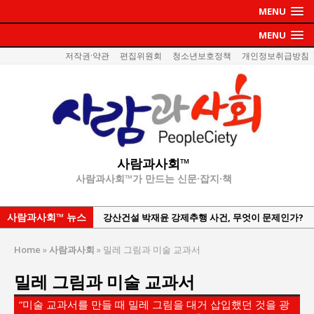
MENU
MENU
저작권·약관
편집위원회
청소년보호정책
개인정보취급방침
사람과사회™
사람과사회™가 만드는 신문·잡지·책
사람과사회™ 뉴스
한국지방재정공제회, 2026년 정기 승진 인사 발표
서울방산보안협의회, 방산기술보호·공급망 보안
Home
»
사람과사회
»
밀레 그림과 미술 교과서
세미나 개최
밀레 그림과 미술 교과서
서효석 충청향우회중앙회 총재 취임 논란 확산
지방의회 공약은 ‘빛 좋은 개살구’인가?
“미술 교과서를 만들 때 밀레 그림을 대거 삽입했던 것을 광