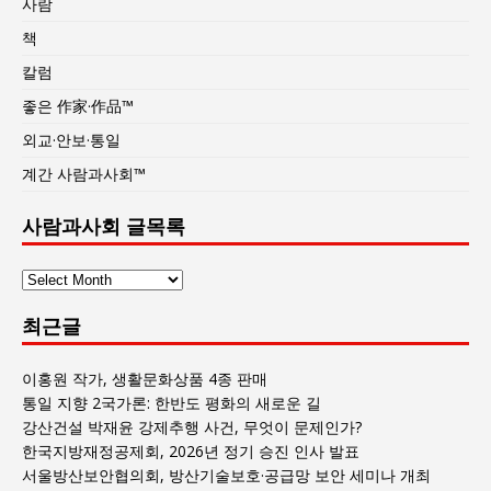
사람
책
칼럼
좋은 作家·作品™
외교·안보·통일
계간 사람과사회™
사람과사회 글목록
사
람
최근글
과
사
회
이홍원 작가, 생활문화상품 4종 판매
글
통일 지향 2국가론: 한반도 평화의 새로운 길
목
강산건설 박재윤 강제추행 사건, 무엇이 문제인가?
록
한국지방재정공제회, 2026년 정기 승진 인사 발표
서울방산보안협의회, 방산기술보호·공급망 보안 세미나 개최