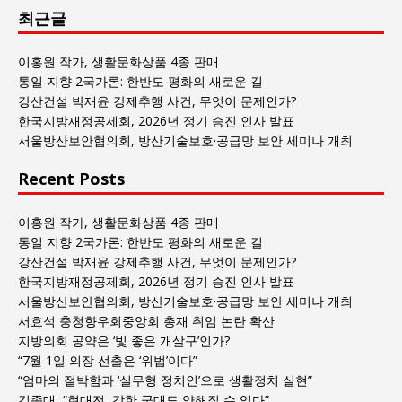
최근글
과
사
회
이홍원 작가, 생활문화상품 4종 판매
글
통일 지향 2국가론: 한반도 평화의 새로운 길
목
강산건설 박재윤 강제추행 사건, 무엇이 문제인가?
록
한국지방재정공제회, 2026년 정기 승진 인사 발표
서울방산보안협의회, 방산기술보호·공급망 보안 세미나 개최
Recent Posts
이홍원 작가, 생활문화상품 4종 판매
통일 지향 2국가론: 한반도 평화의 새로운 길
강산건설 박재윤 강제추행 사건, 무엇이 문제인가?
한국지방재정공제회, 2026년 정기 승진 인사 발표
서울방산보안협의회, 방산기술보호·공급망 보안 세미나 개최
서효석 충청향우회중앙회 총재 취임 논란 확산
지방의회 공약은 ‘빛 좋은 개살구’인가?
“7월 1일 의장 선출은 ‘위법’이다”
“엄마의 절박함과 ‘실무형 정치인’으로 생활정치 실현”
김종대, “현대전, 강한 군대도 약해질 수 있다”