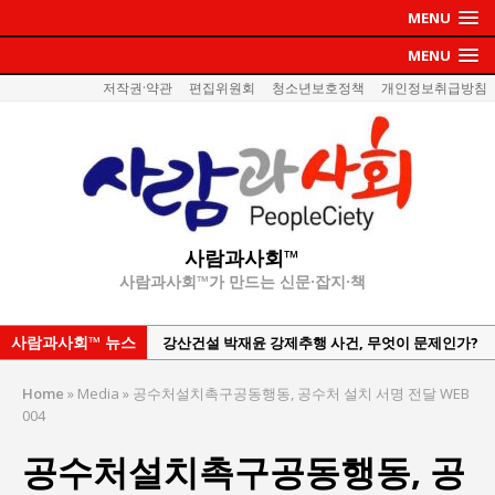
MENU
MENU
저작권·약관
편집위원회
청소년보호정책
개인정보취급방침
사람과사회™
사람과사회™가 만드는 신문·잡지·책
사람과사회™ 뉴스
강산건설 박재윤 강제추행 사건, 무엇이 문제인가?
한국지방재정공제회, 2026년 정기 승진 인사 발표
Home
»
Media
»
공수처설치촉구공동행동, 공수처 설치 서명 전달 WEB
서울방산보안협의회, 방산기술보호·공급망 보안
004
세미나 개최
공수처설치촉구공동행동, 공
서효석 충청향우회중앙회 총재 취임 논란 확산