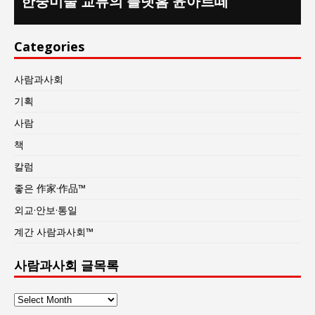
한중미술 교류의 플랫홈 윤아르떼
Categories
사람과사회
기획
사람
책
칼럼
좋은 作家·作品™
외교·안보·통일
계간 사람과사회™
사람과사회 글목록
사
람