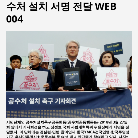
수처 설치 서명 전달 WEB
지방의회 공약은 ‘빛 좋은 개살구’인가?
“7월 1일 의장 선출은 ‘위법’이다”
004
“엄마의 절박함과 ‘실무형 정치인’으로 생활정치 실
현”
김종대, “현대전, 강한 군대도 약해질 수 있다”
이홍원 작가, 생활문화상품 4종 판매
통일 지향 2국가론: 한반도 평화의 새로운 길
시민단체인 공수처설치촉구공동행동(공수처공동행동)은 2018년 3월 27일
회 앞에서 기자회견을 하고 정성호 국회 사법개혁특위 위원장에게 서명을 전
달했다. 이 단체에는 경실련·민변·참여연대·한국YMCA전국연맹·한국투명성
기구·흥사단투명사회운동본부 등 여섯 개 시민단체가 참여하고 있다. 사진=