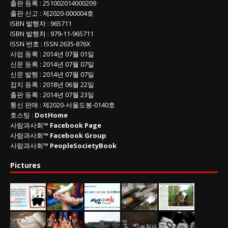
출판 등록
: 251002014000209
출판 신고
: 제2020-000004호
ISBN
발행자 : 965711
ISBN
발행처 : 979-11-965711
ISSN
번호 :
ISSN
2635-876X
사업 등록
: 2014년 07월 01일
신문 등록
: 2014년 07월 07일
신문 발행
: 2014년 07월 07일
잡지 등록
: 2018년 06월 22일
출판 등록
: 2014년 07월 23일
통신 판매
:
제
2020-
서울도봉
-0140
호
호스팅 :
DotHome
사람과사회™
Facebook Page
사람과사회™
Facebook Group
사람과사회™
PeopleSocietyBook
Pictures