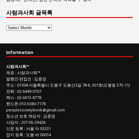
사람과사회 글목록
사
람
과
사
Information
회
글
사람과사회
™
목
제호
:
사람과사회™
록
발행인
·
편집인
:
김종영
주소
: 01304
서울특별시 도봉구 도봉산3길
78-6, 301호(도봉동 575-11
)
전화
:
02-6449-0707
팩스 :
02-6015-8778
핸드폰
010-5380-7178
peoplesocietybook@gmail.com
청소년 보호 책임자
:
김종영
사업자
:
207-05-29428
신문 등록
: 서울 아 03231
잡지 등록
: 도봉 바 00014