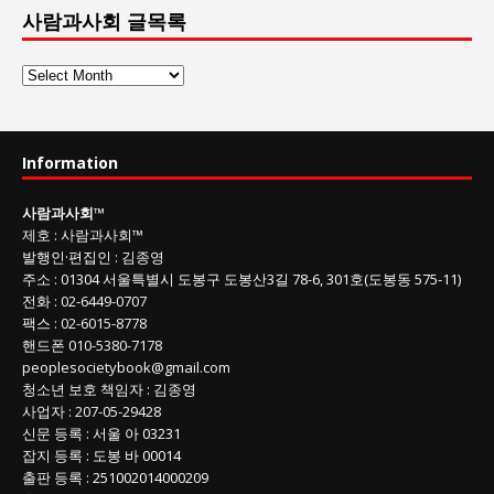
사람과사회 글목록
사
람
과
사
Information
회
글
사람과사회
™
목
제호
:
사람과사회™
록
발행인
·
편집인
:
김종영
주소
: 01304
서울특별시 도봉구 도봉산3길
78-6, 301호(도봉동 575-11
)
전화
:
02-6449-0707
팩스 :
02-6015-8778
핸드폰
010-5380-7178
peoplesocietybook@gmail.com
청소년 보호 책임자
:
김종영
사업자
:
207-05-29428
신문 등록
: 서울 아 03231
잡지 등록
: 도봉 바 00014
출판 등록
: 251002014000209