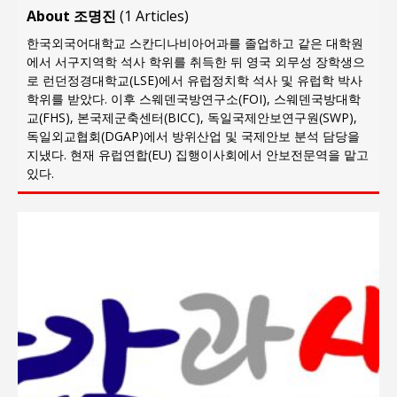
지방의회 공약은 ‘빛 좋은 개살구’인가?
About 조명진
(
1 Articles
)
“7월 1일 의장 선출은 ‘위법’이다”
한국외국어대학교 스칸디나비아어과를 졸업하고 같은 대학원
“엄마의 절박함과 ‘실무형 정치인’으로 생활정치 실
에서 서구지역학 석사 학위를 취득한 뒤 영국 외무성 장학생으
로 런던정경대학교(LSE)에서 유럽정치학 석사 및 유럽학 박사
현”
학위를 받았다. 이후 스웨덴국방연구소(FOI), 스웨덴국방대학
김종대, “현대전, 강한 군대도 약해질 수 있다”
교(FHS), 본국제군축센터(BICC), 독일국제안보연구원(SWP),
독일외교협회(DGAP)에서 방위산업 및 국제안보 분석 담당을
이홍원 작가, 생활문화상품 4종 판매
지냈다. 현재 유럽연합(EU) 집행이사회에서 안보전문역을 맡고
통일 지향 2국가론: 한반도 평화의 새로운 길
있다.