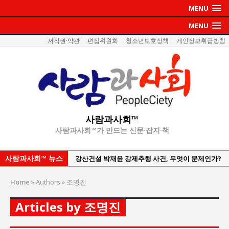
MENU
MENU
저작권·약관
편집위원회
청소년보호정책
개인정보취급방침
사람과사회™
사람과사회™가 만드는 신문·잡지·책
사람과사회™ 뉴스
강산건설 박재윤 강제추행 사건, 무엇이 문제인가?
한국지방재정공제회, 2026년 정기 승진 인사 발표
Home
»
Authors
»
조명진
서울방산보안협의회, 방산기술보호·공급망 보안
세미나 개최
Articles by 조명진
서효석 충청향우회중앙회 총재 취임 논란 확산