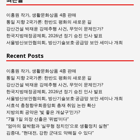
사
회
이홍원 작가, 생활문화상품 4종 판매
글
통일 지향 2국가론: 한반도 평화의 새로운 길
목
강산건설 박재윤 강제추행 사건, 무엇이 문제인가?
록
한국지방재정공제회, 2026년 정기 승진 인사 발표
서울방산보안협의회, 방산기술보호·공급망 보안 세미나 개최
Recent Posts
이홍원 작가, 생활문화상품 4종 판매
통일 지향 2국가론: 한반도 평화의 새로운 길
강산건설 박재윤 강제추행 사건, 무엇이 문제인가?
한국지방재정공제회, 2026년 정기 승진 인사 발표
서울방산보안협의회, 방산기술보호·공급망 보안 세미나 개최
서효석 충청향우회중앙회 총재 취임 논란 확산
지방의회 공약은 ‘빛 좋은 개살구’인가?
“7월 1일 의장 선출은 ‘위법’이다”
“엄마의 절박함과 ‘실무형 정치인’으로 생활정치 실현”
김종대, “현대전, 강한 군대도 약해질 수 있다”