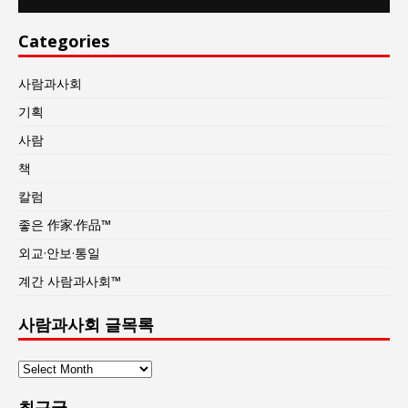
Categories
사람과사회
기획
사람
책
칼럼
좋은 作家·作品™
외교·안보·통일
계간 사람과사회™
사람과사회 글목록
사
람
최근글
과