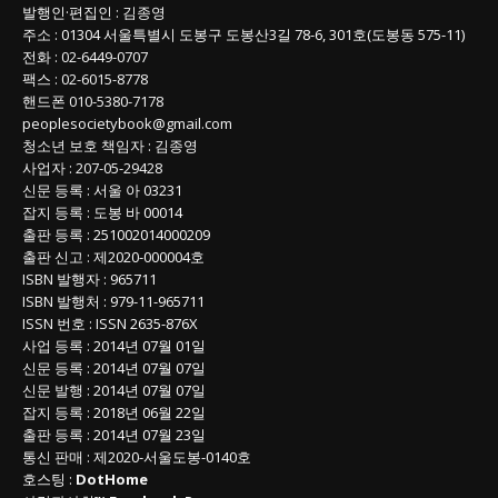
발행인
·
편집인
:
김종영
주소
: 01304
서울특별시 도봉구 도봉산3길
78-6, 301호(도봉동 575-11
)
전화
:
02-6449-0707
팩스 :
02-6015-8778
핸드폰
010-5380-7178
peoplesocietybook@gmail.com
청소년 보호 책임자
:
김종영
사업자
:
207-05-29428
신문 등록
: 서울 아 03231
잡지 등록
: 도봉 바 00014
출판 등록
: 251002014000209
출판 신고
: 제2020-000004호
ISBN
발행자 : 965711
ISBN
발행처 : 979-11-965711
ISSN
번호 :
ISSN
2635-876X
사업 등록
: 2014년 07월 01일
신문 등록
: 2014년 07월 07일
신문 발행
: 2014년 07월 07일
잡지 등록
: 2018년 06월 22일
출판 등록
: 2014년 07월 23일
통신 판매
:
제
2020-
서울도봉
-0140
호
호스팅 :
DotHome