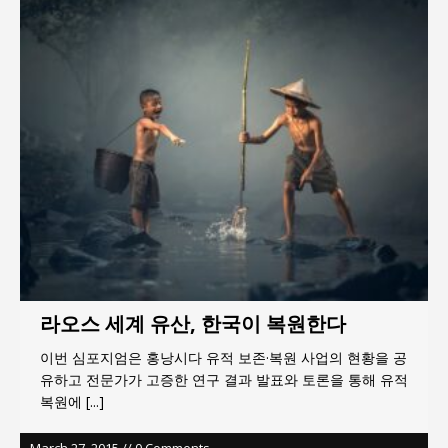
지방의회 공약은 ‘빛 좋은 개살구’인가?
“7월 1일 의장 선출은 ‘위법’이다”
“엄마의 절박함과 ‘실무형 정치인’으로 생활정치 실
현”
김종대, “현대전, 강한 군대도 약해질 수 있다”
이홍원 작가, 생활문화상품 4종 판매
통일 지향 2국가론: 한반도 평화의 새로운 길
라오스 세계 유산, 한국이 복원한다
이번 심포지엄은 홍낭시다 유적 보존·복원 사업의 현황을 공
유하고 전문가가 고증한 연구 결과 발표와 토론을 통해 유적
복원에
[...]
March 27, 2015 // 0 Comments