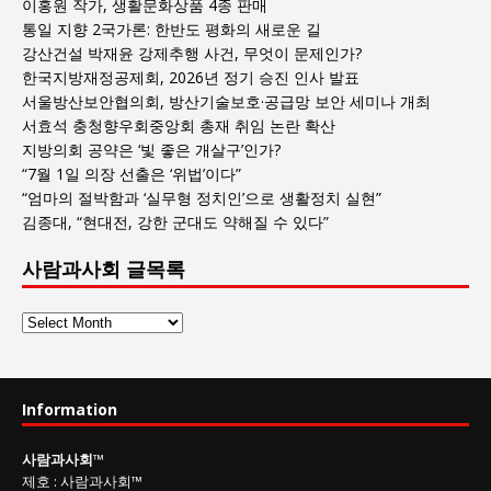
이홍원 작가, 생활문화상품 4종 판매
통일 지향 2국가론: 한반도 평화의 새로운 길
강산건설 박재윤 강제추행 사건, 무엇이 문제인가?
한국지방재정공제회, 2026년 정기 승진 인사 발표
서울방산보안협의회, 방산기술보호·공급망 보안 세미나 개최
서효석 충청향우회중앙회 총재 취임 논란 확산
지방의회 공약은 ‘빛 좋은 개살구’인가?
“7월 1일 의장 선출은 ‘위법’이다”
“엄마의 절박함과 ‘실무형 정치인’으로 생활정치 실현”
김종대, “현대전, 강한 군대도 약해질 수 있다”
사람과사회 글목록
사
람
과
사
Information
회
글
사람과사회
™
목
제호
:
사람과사회™
록