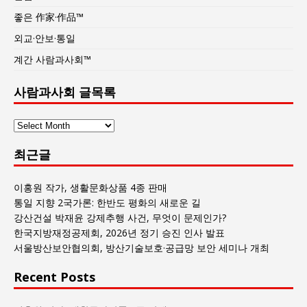
좋은 作家·作品™
외교·안보·통일
계간 사람과사회™
사람과사회 글목록
사
람
최근글
과
사
회
이홍원 작가, 생활문화상품 4종 판매
글
통일 지향 2국가론: 한반도 평화의 새로운 길
목
강산건설 박재윤 강제추행 사건, 무엇이 문제인가?
록
한국지방재정공제회, 2026년 정기 승진 인사 발표
서울방산보안협의회, 방산기술보호·공급망 보안 세미나 개최
Recent Posts