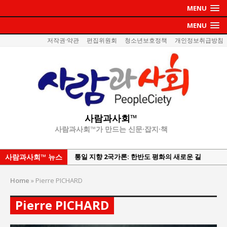
MENU
MENU
저작권·약관
편집위원회
청소년보호정책
개인정보취급방침
사람과사회™
사람과사회™가 만드는 신문·잡지·책
사람과사회™ 뉴스
강산건설 박재윤 강제추행 사건, 무엇이 문제인가?
한국지방재정공제회, 2026년 정기 승진 인사 발표
Home
»
Pierre PICHARD
서울방산보안협의회, 방산기술보호·공급망 보안
세미나 개최
Pierre PICHARD
서효석 충청향우회중앙회 총재 취임 논란 확산