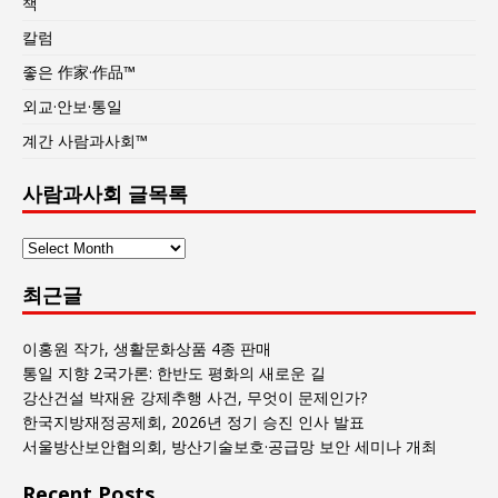
책
칼럼
좋은 作家·作品™
외교·안보·통일
계간 사람과사회™
사람과사회 글목록
사
람
최근글
과
사
회
이홍원 작가, 생활문화상품 4종 판매
글
통일 지향 2국가론: 한반도 평화의 새로운 길
목
강산건설 박재윤 강제추행 사건, 무엇이 문제인가?
록
한국지방재정공제회, 2026년 정기 승진 인사 발표
서울방산보안협의회, 방산기술보호·공급망 보안 세미나 개최
Recent Posts