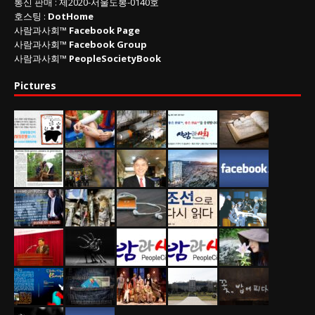
통신 판매
:
제
2020-
서울도봉
-0140
호
호스팅 :
DotHome
사람과사회™
Facebook Page
사람과사회™
Facebook Group
사람과사회™
PeopleSocietyBook
Pictures