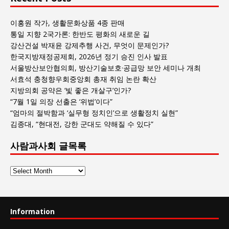
이홍원 작가, 생활문화상품 4종 판매
통일 지향 2국가론: 한반도 평화의 새로운 길
강산건설 박재윤 강제추행 사건, 무엇이 문제인가?
한국지방재정공제회, 2026년 정기 승진 인사 발표
서울방산보안협의회, 방산기술보호·공급망 보안 세미나 개최
서효석 충청향우회중앙회 총재 취임 논란 확산
지방의회 공약은 ‘빛 좋은 개살구’인가?
“7월 1일 의장 선출은 ‘위법’이다”
“엄마의 절박함과 ‘실무형 정치인’으로 생활정치 실현”
김종대, “현대전, 강한 군대도 약해질 수 있다”
사람과사회 글목록
사
람
과
사
Information
회
글