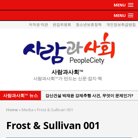
MENU
MENU
저작권·약관
편집위원회
청소년보호정책
개인정보취급방침
사람과사회™
사람과사회™가 만드는 신문·잡지·책
사람과사회™ 뉴스
강산건설 박재윤 강제추행 사건, 무엇이 문제인가?
한국지방재정공제회, 2026년 정기 승진 인사 발표
Home
»
Media
»
Frost & Sullivan 001
서울방산보안협의회, 방산기술보호·공급망 보안
Frost & Sullivan 001
세미나 개최
서효석 충청향우회중앙회 총재 취임 논란 확산