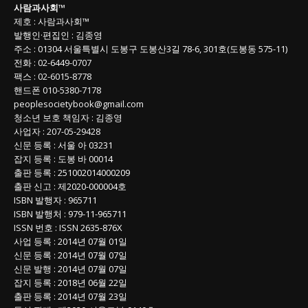
사람과사회
™
목
제호
:
사람과사회™
록
발행인
·
편집인
:
김종영
주소
: 01304
서울특별시 도봉구 도봉산3길
78-6, 301호(도봉동 575-11
)
전화
:
02-6449-0707
팩스 :
02-6015-8778
핸드폰
010-5380-7178
peoplesocietybook@gmail.com
청소년 보호 책임자
:
김종영
사업자
:
207-05-29428
신문 등록
: 서울 아 03231
잡지 등록
: 도봉 바 00014
출판 등록
: 251002014000209
출판 신고
: 제2020-000004호
ISBN
발행자 : 965711
ISBN
발행처 : 979-11-965711
ISSN
번호 :
ISSN
2635-876X
사업 등록
: 2014년 07월 01일
신문 등록
: 2014년 07월 07일
신문 발행
: 2014년 07월 07일
잡지 등록
: 2018년 06월 22일
출판 등록
: 2014년 07월 23일