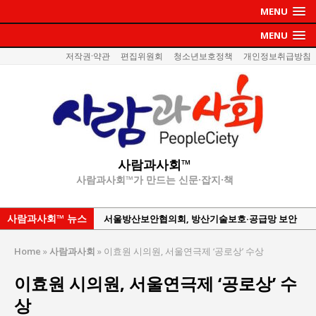
MENU
MENU
저작권·약관
편집위원회
청소년보호정책
개인정보취급방침
사람과사회™
사람과사회™가 만드는 신문·잡지·책
사람과사회™ 뉴스
서울방산보안협의회, 방산기술보호·공급망 보안
세미나 개최
Home
»
사람과사회
»
이효원 시의원, 서울연극제 ‘공로상’ 수상
서효석 충청향우회중앙회 총재 취임 논란 확산
이효원 시의원, 서울연극제 ‘공로상’ 수
지방의회 공약은 ‘빛 좋은 개살구’인가?
상
“7월 1일 의장 선출은 ‘위법’이다”