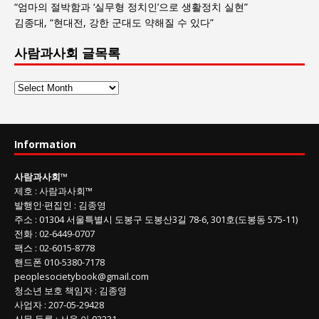
“엄마의 절박함과 ‘실무형 정치인’으로 생활정치 실현”
김종대, “현대전, 강한 군대도 약해질 수 있다”
사람과사회 글목록
사
람
과
사
Information
회
글
사람과사회
™
목
제호
:
사람과사회™
록
발행인
·
편집인
:
김종영
주소
: 01304
서울특별시 도봉구 도봉산3길
78-6, 301호(도봉동 575-11
)
전화
:
02-6449-0707
팩스 :
02-6015-8778
핸드폰
010-5380-7178
peoplesocietybook@gmail.com
청소년 보호 책임자
:
김종영
사업자
:
207-05-29428
신문 등록
: 서울 아 03231