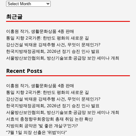
사
람
최근글
과
사
회
이홍원 작가, 생활문화상품 4종 판매
글
통일 지향 2국가론: 한반도 평화의 새로운 길
목
강산건설 박재윤 강제추행 사건, 무엇이 문제인가?
록
한국지방재정공제회, 2026년 정기 승진 인사 발표
서울방산보안협의회, 방산기술보호·공급망 보안 세미나 개최
Recent Posts
이홍원 작가, 생활문화상품 4종 판매
통일 지향 2국가론: 한반도 평화의 새로운 길
강산건설 박재윤 강제추행 사건, 무엇이 문제인가?
한국지방재정공제회, 2026년 정기 승진 인사 발표
서울방산보안협의회, 방산기술보호·공급망 보안 세미나 개최
서효석 충청향우회중앙회 총재 취임 논란 확산
지방의회 공약은 ‘빛 좋은 개살구’인가?
“7월 1일 의장 선출은 ‘위법’이다”