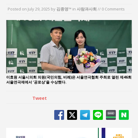
“엄마의 절박함과 ‘실무형 정치인’으로 생활정치 실
Posted on
July 29, 2025
by
김종영™
in
사람과사회
// 0 Comments
현”
김종대, “현대전, 강한 군대도 약해질 수 있다”
이홍원 작가, 생활문화상품 4종 판매
통일 지향 2국가론: 한반도 평화의 새로운 길
강산건설 박재윤 강제추행 사건, 무엇이 문제인가?
한국지방재정공제회, 2026년 정기 승진 인사 발표
이효원 서울시의회 의원(국민의힘, 비례)은 서울연극협회 주최로 열린 제46회
서울연극제에서 ‘공로상’을 수상했다.
Tweet