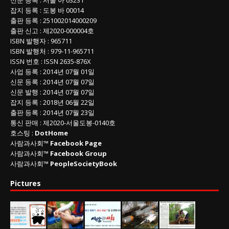
잡지 등록
: 도봉 바 00014
출판 등록
: 251002014000209
출판 신고
: 제2020-000004호
ISBN
발행자 : 965711
ISBN
발행처 : 979-11-965711
ISSN
번호 :
ISSN
2635-876X
사업 등록
: 2014년 07월 01일
신문 등록
: 2014년 07월 07일
신문 발행
: 2014년 07월 07일
잡지 등록
: 2018년 06월 22일
출판 등록
: 2014년 07월 23일
통신 판매
:
제
2020-
서울도봉
-0140
호
호스팅 :
DotHome
사람과사회™
Facebook Page
사람과사회™
Facebook Group
사람과사회™
PeopleSocietyBook
Pictures