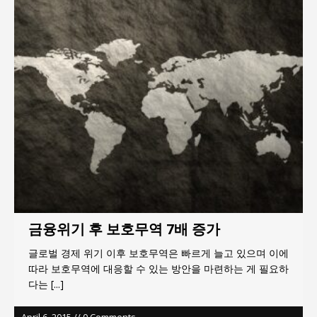
지방의회 공약은 ‘빛 좋은 개살구’인가?
“7월 1일 의장 선출은 ‘위법’이다”
“엄마의 절박함과 ‘실무형 정치인’으로 생활정치 실
현”
김종대, “현대전, 강한 군대도 약해질 수 있다”
이홍원 작가, 생활문화상품 4종 판매
통일 지향 2국가론: 한반도 평화의 새로운 길
금융위기 후 보호무역 7배 증가
글로벌 경제 위기 이후 보호무역은 빠르게 늘고 있으며 이에
따라 보호무역에 대응할 수 있는 방안을 마련하는 게 필요하
다는
[...]
April 6, 2015 // 0 Comments