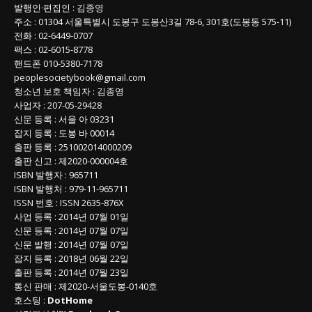
발행인
·
편집인
:
김종영
주소
: 01304
서울특별시 도봉구 도봉산3길
78-6, 301호(도봉동 575-11
)
전화
:
02-6449-0707
팩스 :
02-6015-8778
핸드폰
010-5380-7178
peoplesocietybook@gmail.com
청소년 보호 책임자
:
김종영
사업자
:
207-05-29428
신문 등록
: 서울 아 03231
잡지 등록
: 도봉 바 00014
출판 등록
: 251002014000209
출판 신고
: 제2020-000004호
ISBN
발행자 : 965711
ISBN
발행처 : 979-11-965711
ISSN
번호 :
ISSN
2635-876X
사업 등록
: 2014년 07월 01일
신문 등록
: 2014년 07월 07일
신문 발행
: 2014년 07월 07일
잡지 등록
: 2018년 06월 22일
출판 등록
: 2014년 07월 23일
통신 판매
:
제
2020-
서울도봉
-0140
호
호스팅 :
DotHome