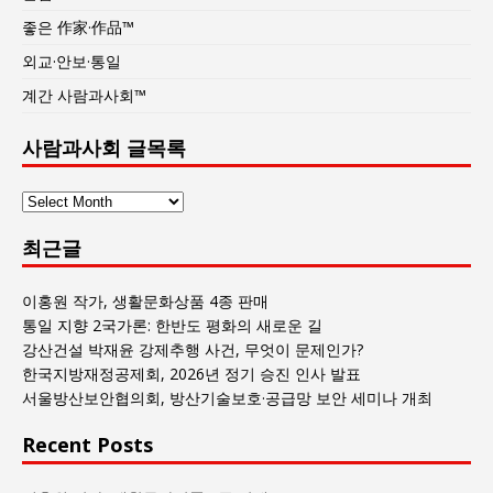
좋은 作家·作品™
외교·안보·통일
계간 사람과사회™
사람과사회 글목록
사
람
최근글
과
사
회
이홍원 작가, 생활문화상품 4종 판매
글
통일 지향 2국가론: 한반도 평화의 새로운 길
목
강산건설 박재윤 강제추행 사건, 무엇이 문제인가?
록
한국지방재정공제회, 2026년 정기 승진 인사 발표
서울방산보안협의회, 방산기술보호·공급망 보안 세미나 개최
Recent Posts