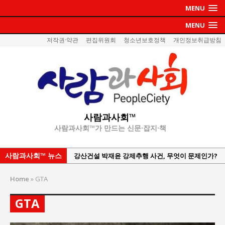
MENU
MENU
저작권·약관
편집위원회
청소년보호정책
개인정보취급방침
사람과사회™
사람과사회™가 만드는 신문·잡지·책
사람과사회™ 뉴스
강산건설 박재윤 강제추행 사건, 무엇이 문제인가?
한국지방재정공제회, 2026년 정기 승진 인사 발표
Home
»
GTA
서울방산보안협의회, 방산기술보호·공급망 보안
세미나 개최
GTA
서효석 충청향우회중앙회 총재 취임 논란 확산