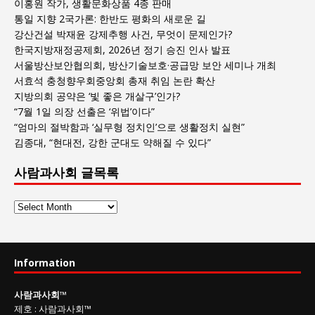
이홍원 작가, 생활문화상품 4종 판매
통일 지향 2국가론: 한반도 평화의 새로운 길
강산건설 박재윤 강제추행 사건, 무엇이 문제인가?
한국지방재정공제회, 2026년 정기 승진 인사 발표
서울방산보안협의회, 방산기술보호·공급망 보안 세미나 개최
서효석 충청향우회중앙회 총재 취임 논란 확산
지방의회 공약은 ‘빛 좋은 개살구’인가?
“7월 1일 의장 선출은 ‘위법’이다”
“엄마의 절박함과 ‘실무형 정치인’으로 생활정치 실현”
김종대, “현대전, 강한 군대도 약해질 수 있다”
사람과사회 글목록
사
람
과
사
Information
회
글
사람과사회
™
목
제호
:
사람과사회™
록