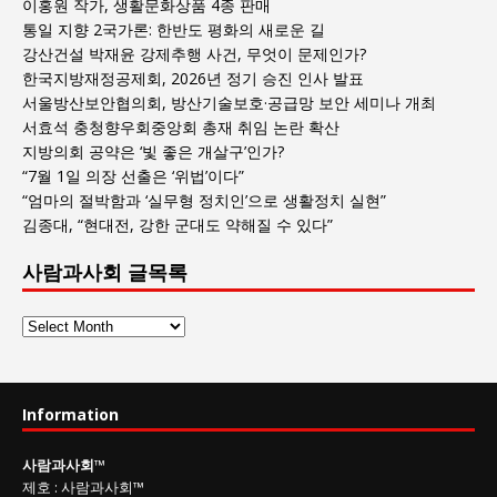
이홍원 작가, 생활문화상품 4종 판매
통일 지향 2국가론: 한반도 평화의 새로운 길
강산건설 박재윤 강제추행 사건, 무엇이 문제인가?
한국지방재정공제회, 2026년 정기 승진 인사 발표
서울방산보안협의회, 방산기술보호·공급망 보안 세미나 개최
서효석 충청향우회중앙회 총재 취임 논란 확산
지방의회 공약은 ‘빛 좋은 개살구’인가?
“7월 1일 의장 선출은 ‘위법’이다”
“엄마의 절박함과 ‘실무형 정치인’으로 생활정치 실현”
김종대, “현대전, 강한 군대도 약해질 수 있다”
사람과사회 글목록
사
람
과
사
Information
회
글
사람과사회
™
목
제호
:
사람과사회™
록