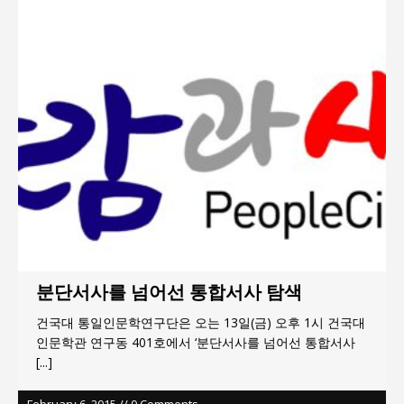
서효석 충청향우회중앙회 총재 취임 논란 확산
지방의회 공약은 ‘빛 좋은 개살구’인가?
“7월 1일 의장 선출은 ‘위법’이다”
“엄마의 절박함과 ‘실무형 정치인’으로 생활정치 실
현”
김종대, “현대전, 강한 군대도 약해질 수 있다”
이홍원 작가, 생활문화상품 4종 판매
분단서사를 넘어선 통합서사 탐색
건국대 통일인문학연구단은 오는 13일(금) 오후 1시 건국대
인문학관 연구동 401호에서 ‘분단서사를 넘어선 통합서사
[...]
February 6, 2015 // 0 Comments