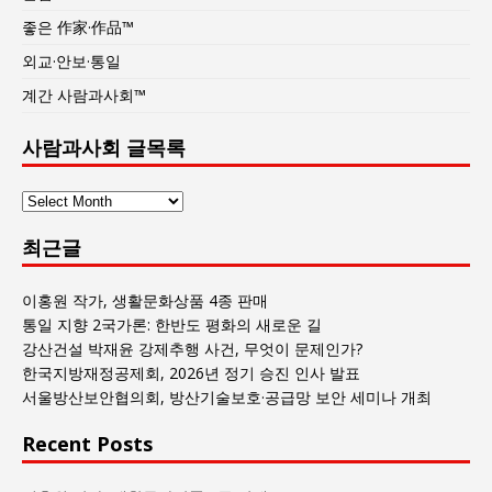
좋은 作家·作品™
외교·안보·통일
계간 사람과사회™
사람과사회 글목록
사
람
최근글
과
사
회
이홍원 작가, 생활문화상품 4종 판매
글
통일 지향 2국가론: 한반도 평화의 새로운 길
목
강산건설 박재윤 강제추행 사건, 무엇이 문제인가?
록
한국지방재정공제회, 2026년 정기 승진 인사 발표
서울방산보안협의회, 방산기술보호·공급망 보안 세미나 개최
Recent Posts