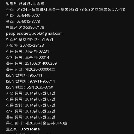
발행인
·
편집인
:
김종영
주소
: 01304
서울특별시 도봉구 도봉산3길
78-6, 301호(도봉동 575-11
)
전화
:
02-6449-0707
팩스 :
02-6015-8778
핸드폰
010-5380-7178
peoplesocietybook@gmail.com
청소년 보호 책임자
:
김종영
사업자
:
207-05-29428
신문 등록
: 서울 아 03231
잡지 등록
: 도봉 바 00014
출판 등록
: 251002014000209
출판 신고
: 제2020-000004호
ISBN
발행자 : 965711
ISBN
발행처 : 979-11-965711
ISSN
번호 :
ISSN
2635-876X
사업 등록
: 2014년 07월 01일
신문 등록
: 2014년 07월 07일
신문 발행
: 2014년 07월 07일
잡지 등록
: 2018년 06월 22일
출판 등록
: 2014년 07월 23일
통신 판매
:
제
2020-
서울도봉
-0140
호
호스팅 :
DotHome