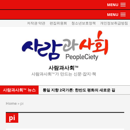
MENU
MENU
저작권·약관
편집위원회
청소년보호정책
개인정보취급방침
사람과사회™
사람과사회™가 만드는 신문·잡지·책
사람과사회™ 뉴스
통일 지향 2국가론: 한반도 평화의 새로운 길
강산건설 박재윤 강제추행 사건, 무엇이 문제인가?
Home
»
pi
한국지방재정공제회, 2026년 정기 승진 인사 발표
서울방산보안협의회, 방산기술보호·공급망 보안
pi
세미나 개최