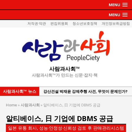
MENU
MENU
저작권·약관
편집위원회
청소년보호정책
개인정보취급방침
사람과사회™
사람과사회™가 만드는 신문·잡지·책
사람과사회™ 뉴스
강산건설 박재윤 강제추행 사건, 무엇이 문제인가?
한국지방재정공제회, 2026년 정기 승진 인사 발표
Home
»
사람과사회
»
알티베이스, 日 기업에 DBMS 공급
서울방산보안협의회, 방산기술보호·공급망 보안
알티베이스, 日 기업에 DBMS 공급
세미나 개최
서효석 충청향우회중앙회 총재 취임 논란 확산
일본 유통 회사, 성능·안정성·신뢰성 검토 후 판매관리시스템