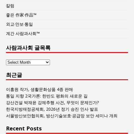
칼럼
좋은 作家·作品™
외교·안보·통일
계간 사람과사회™
사람과사회 글목록
사
람
최근글
과
사
회
이홍원 작가, 생활문화상품 4종 판매
글
통일 지향 2국가론: 한반도 평화의 새로운 길
목
강산건설 박재윤 강제추행 사건, 무엇이 문제인가?
록
한국지방재정공제회, 2026년 정기 승진 인사 발표
서울방산보안협의회, 방산기술보호·공급망 보안 세미나 개최
Recent Posts