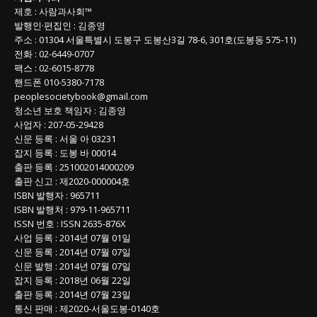
목
제호
:
사람과사회™
록
발행인
·
편집인
:
김종영
주소
: 01304
서울특별시 도봉구 도봉산3길
78-6, 301호(도봉동 575-11
)
전화
:
02-6449-0707
팩스 :
02-6015-8778
핸드폰
010-5380-7178
peoplesocietybook@gmail.com
청소년 보호 책임자
:
김종영
사업자
:
207-05-29428
신문 등록
: 서울 아 03231
잡지 등록
: 도봉 바 00014
출판 등록
: 251002014000209
출판 신고
: 제2020-000004호
ISBN
발행자 : 965711
ISBN
발행처 : 979-11-965711
ISSN
번호 :
ISSN
2635-876X
사업 등록
: 2014년 07월 01일
신문 등록
: 2014년 07월 07일
신문 발행
: 2014년 07월 07일
잡지 등록
: 2018년 06월 22일
출판 등록
: 2014년 07월 23일
통신 판매
:
제
2020-
서울도봉
-0140
호