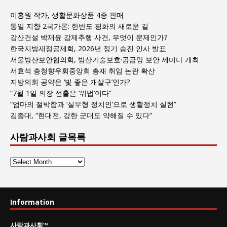
이홍원 작가, 생활문화상품 4종 판매
통일 지향 2국가론: 한반도 평화의 새로운 길
강산건설 박재윤 강제추행 사건, 무엇이 문제인가?
한국지방재정공제회, 2026년 정기 승진 인사 발표
서울방산보안협의회, 방산기술보호·공급망 보안 세미나 개최
서효석 충청향우회중앙회 총재 취임 논란 확산
지방의회 공약은 ‘빛 좋은 개살구’인가?
“7월 1일 의장 선출은 ‘위법’이다”
“엄마의 절박함과 ‘실무형 정치인’으로 생활정치 실현”
김종대, “현대전, 강한 군대도 약해질 수 있다”
사람과사회 글목록
사
람
과
사
Information
회
글
사람과사회
™