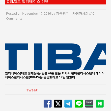
DBMS로 알티베이스 선택
지방의회 공약은 ‘빛 좋은 개살구’인가?
“7월 1일 의장 선출은 ‘위법’이다”
Posted on
November 17, 2016
by
김종영™
in
사람과사회
// 0
“엄마의 절박함과 ‘실무형 정치인’으로 생활정치 실
Comments
현”
김종대, “현대전, 강한 군대도 약해질 수 있다”
이홍원 작가, 생활문화상품 4종 판매
통일 지향 2국가론: 한반도 평화의 새로운 길
알티베이스(대표 장재웅)는 일본 유통 전문 회사의 판매관리시스템에 데이터
베이스관리시스템(DBMS)을 공급했다고 17일 밝혔다.
Tweet