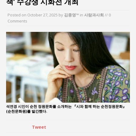
책’ 수강생 시화전 개최
“엄마의 절박함과 ‘실무형 정치인’으로 생활정치 실
현”
Posted on
October 27, 2025
by
김종영™
in
사람과사회
// 0
김종대, “현대전, 강한 군대도 약해질 수 있다”
Comments
이홍원 작가, 생활문화상품 4종 판매
통일 지향 2국가론: 한반도 평화의 새로운 길
강산건설 박재윤 강제추행 사건, 무엇이 문제인가?
한국지방재정공제회, 2026년 정기 승진 인사 발표
석연경 시인이 순천 정원문화를 소개하는 『시와 함께 하는 순천정원문화』
(순천문화원)를 발간했다.
Tweet