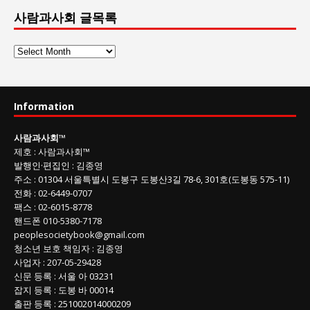
사람과사회 글목록
사
람
과
사
Information
회
글
사람과사회
™
목
제호
:
사람과사회™
록
발행인
·
편집인
:
김종영
주소
: 01304
서울특별시 도봉구 도봉산3길
78-6, 301호(도봉동 575-11
)
전화
:
02-6449-0707
팩스 :
02-6015-8778
핸드폰
010-5380-7178
peoplesocietybook@gmail.com
청소년 보호 책임자
:
김종영
사업자
:
207-05-29428
신문 등록
: 서울 아 03231
잡지 등록
: 도봉 바 00014
출판 등록
: 251002014000209