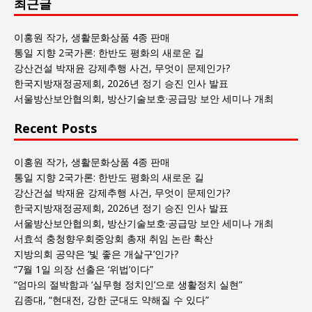
최근글
과
사
회
이홍원 작가, 생활문화상품 4종 판매
글
통일 지향 2국가론: 한반도 평화의 새로운 길
목
강산건설 박재윤 강제추행 사건, 무엇이 문제인가?
록
한국지방재정공제회, 2026년 정기 승진 인사 발표
서울방산보안협의회, 방산기술보호·공급망 보안 세미나 개최
Recent Posts
이홍원 작가, 생활문화상품 4종 판매
통일 지향 2국가론: 한반도 평화의 새로운 길
강산건설 박재윤 강제추행 사건, 무엇이 문제인가?
한국지방재정공제회, 2026년 정기 승진 인사 발표
서울방산보안협의회, 방산기술보호·공급망 보안 세미나 개최
서효석 충청향우회중앙회 총재 취임 논란 확산
지방의회 공약은 ‘빛 좋은 개살구’인가?
“7월 1일 의장 선출은 ‘위법’이다”
“엄마의 절박함과 ‘실무형 정치인’으로 생활정치 실현”
김종대, “현대전, 강한 군대도 약해질 수 있다”