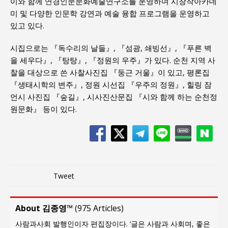
이와 함께 연경인문문화예술연구소를 운영하며 시창작아카데
미 및 다양한 인문학 강연과 예술 융합 프로그램을 운영하고
있고 있다.
시집으로는 『독수리의 날들』, 『섬광, 쇄빙선』, 『푸른 벽
을 세우다』, 『탕탕』, 『정원의 우주』가 있다. 순천 지역 사
찰을 대상으로 쓴 사찰사진집 『둥근 거울』이 있고, 평론집
『생태시학의 변주』, 정원 시선집 『우주의 정원』, 힐링 잠
언시 사진집 『숲길』, 시사진산문집 『시와 함께 하는 순천정
원문화』 등이 있다.
Tweet
About 김종영™
(
975 Articles
)
사람과사회 발행인이자 편집장이다. ‘글은 사람과 사회며, 좋은