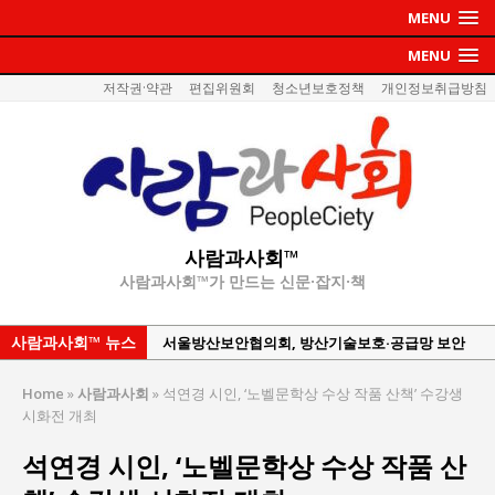
MENU
MENU
저작권·약관
편집위원회
청소년보호정책
개인정보취급방침
사람과사회™
사람과사회™가 만드는 신문·잡지·책
사람과사회™ 뉴스
서울방산보안협의회, 방산기술보호·공급망 보안
세미나 개최
Home
»
사람과사회
»
석연경 시인, ‘노벨문학상 수상 작품 산책’ 수강생
서효석 충청향우회중앙회 총재 취임 논란 확산
시화전 개최
지방의회 공약은 ‘빛 좋은 개살구’인가?
석연경 시인, ‘노벨문학상 수상 작품 산
“7월 1일 의장 선출은 ‘위법’이다”