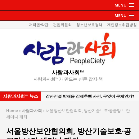
MENU
MENU
저작권·약관
편집위원회
청소년보호정책
개인정보취급방침
사람과사회™
사람과사회™가 만드는 신문·잡지·책
사람과사회™ 뉴스
강산건설 박재윤 강제추행 사건, 무엇이 문제인가?
한국지방재정공제회, 2026년 정기 승진 인사 발표
Home
»
사람과사회
»
서울방산보안협의회, 방산기술보호·공급망 보안
서울방산보안협의회, 방산기술보호·공급망 보안
세미나 개최
세미나 개최
서울방산보안협의회, 방산기술보호·공
서효석 충청향우회중앙회 총재 취임 논란 확산