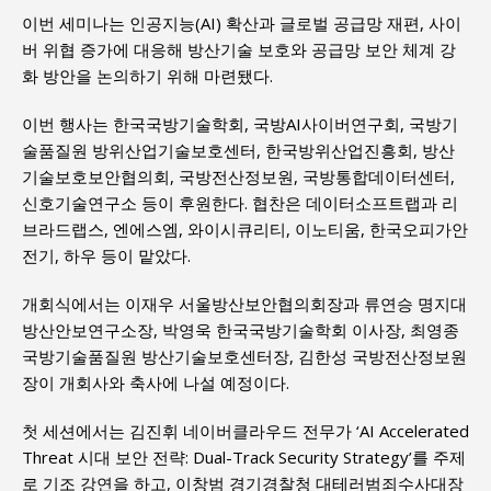
이번 세미나는 인공지능(AI) 확산과 글로벌 공급망 재편, 사이
버 위협 증가에 대응해 방산기술 보호와 공급망 보안 체계 강
화 방안을 논의하기 위해 마련됐다.
이번 행사는 한국국방기술학회, 국방AI사이버연구회, 국방기
술품질원 방위산업기술보호센터, 한국방위산업진흥회, 방산
기술보호보안협의회, 국방전산정보원, 국방통합데이터센터,
신호기술연구소 등이 후원한다. 협찬은 데이터소프트랩과 리
브라드랩스, 엔에스엠, 와이시큐리티, 이노티움, 한국오피가안
전기, 하우 등이 맡았다.
개회식에서는 이재우 서울방산보안협의회장과 류연승 명지대
방산안보연구소장, 박영욱 한국국방기술학회 이사장, 최영종
국방기술품질원 방산기술보호센터장, 김한성 국방전산정보원
장이 개회사와 축사에 나설 예정이다.
첫 세션에서는 김진휘 네이버클라우드 전무가 ‘AI Accelerated
Threat 시대 보안 전략: Dual-Track Security Strategy’를 주제
로 기조 강연을 하고, 이창범 경기경찰청 대테러범죄수사대장