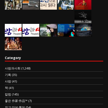
Category
사람과사회
(1,248)
기획
(35)
사람
(41)
책
(41)
칼럼
(145)
좋은 作家·作品™
(7)
외교·안보·통일
(54)