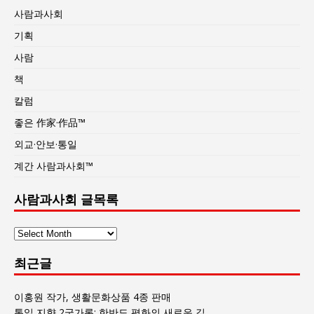
사람과사회
기획
사람
책
칼럼
좋은 作家·作品™
외교·안보·통일
계간 사람과사회™
사람과사회 글목록
사
람
최근글
과
사
회
이홍원 작가, 생활문화상품 4종 판매
글
통일 지향 2국가론: 한반도 평화의 새로운 길