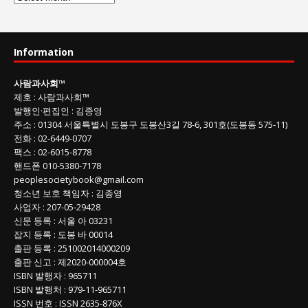
람
과
사
Information
회
글
사람과사회
™
목
제호
:
사람과사회™
록
발행인
·
편집인
:
김종영
주소
: 01304
서울특별시 도봉구 도봉산3길
78-6, 301호(도봉동 575-11
)
전화
:
02-6449-0707
팩스 :
02-6015-8778
핸드폰
010-5380-7178
peoplesocietybook@gmail.com
청소년 보호 책임자
:
김종영
사업자
:
207-05-29428
신문 등록
: 서울 아 03231
잡지 등록
: 도봉 바 00014
출판 등록
: 251002014000209
출판 신고
: 제2020-000004호
ISBN
발행자 : 965711
ISBN
발행처 : 979-11-965711
ISSN
번호 :
ISSN
2635-876X