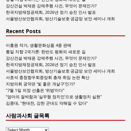
목
강산건설 박재윤 강제추행 사건, 무엇이 문제인가?
록
한국지방재정공제회, 2026년 정기 승진 인사 발표
서울방산보안협의회, 방산기술보호·공급망 보안 세미나 개최
Recent Posts
이홍원 작가, 생활문화상품 4종 판매
통일 지향 2국가론: 한반도 평화의 새로운 길
강산건설 박재윤 강제추행 사건, 무엇이 문제인가?
한국지방재정공제회, 2026년 정기 승진 인사 발표
서울방산보안협의회, 방산기술보호·공급망 보안 세미나 개최
서효석 충청향우회중앙회 총재 취임 논란 확산
지방의회 공약은 ‘빛 좋은 개살구’인가?
“7월 1일 의장 선출은 ‘위법’이다”
“엄마의 절박함과 ‘실무형 정치인’으로 생활정치 실현”
김종대, “현대전, 강한 군대도 약해질 수 있다”
사람과사회 글목록
사