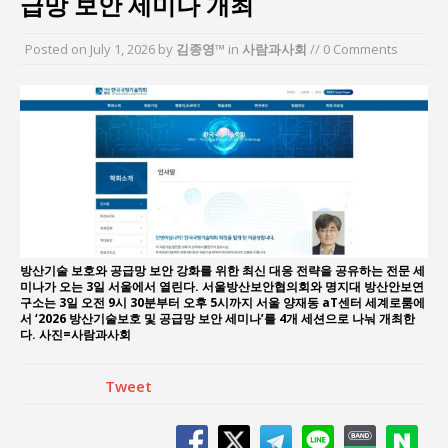
급망 보안 세미나 개최
지방의회 공약은 ‘빛 좋은 개살구’인가?
“7월 1일 의장 선출은 ‘위법’이다”
Posted on
July 1, 2026
by
김종영™
in
사람과사회
// 0 Comments
“엄마의 절박함과 ‘실무형 정치인’으로 생활정치 실
현”
김종대, “현대전, 강한 군대도 약해질 수 있다”
이홍원 작가, 생활문화상품 4종 판매
통일 지향 2국가론: 한반도 평화의 새로운 길
방산기술 보호와 공급망 보안 강화를 위한 최신 대응 전략을 공유하는 전문 세
미나가 오는 3일 서울에서 열린다. 서울방산보안협의회와 명지대 방산안보연
구소는 3일 오전 9시 30분부터 오후 5시까지 서울 양재동 aT센터 세계로룸에
서 ‘2026 방산기술보호 및 공급망 보안 세미나’를 4개 세션으로 나눠 개최한
다. 사진=사람과사회
Tweet