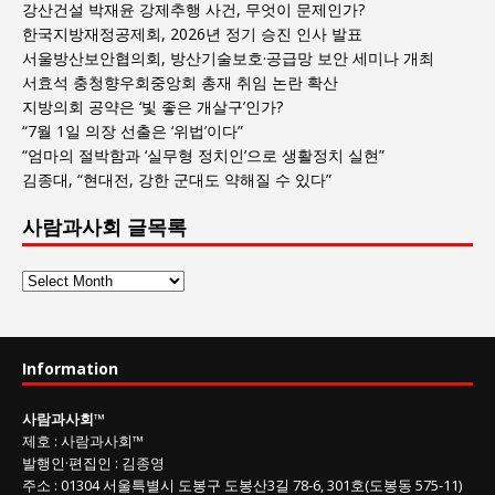
강산건설 박재윤 강제추행 사건, 무엇이 문제인가?
한국지방재정공제회, 2026년 정기 승진 인사 발표
서울방산보안협의회, 방산기술보호·공급망 보안 세미나 개최
서효석 충청향우회중앙회 총재 취임 논란 확산
지방의회 공약은 ‘빛 좋은 개살구’인가?
“7월 1일 의장 선출은 ‘위법’이다”
“엄마의 절박함과 ‘실무형 정치인’으로 생활정치 실현”
김종대, “현대전, 강한 군대도 약해질 수 있다”
사람과사회 글목록
사
람
과
사
Information
회
글
사람과사회
™
목
제호
:
사람과사회™
록
발행인
·
편집인
:
김종영
주소
: 01304
서울특별시 도봉구 도봉산3길
78-6, 301호(도봉동 575-11
)