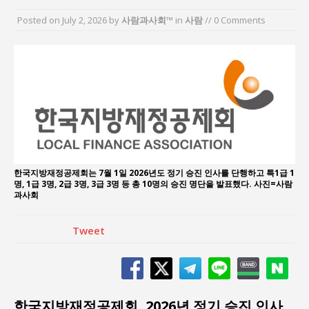
“7월 1일 의장 선출은 ‘위법’이다”
Posted on
July 2, 2026
by
사람과사회™
in
사람
// 0 Comments
“엄마의 절박함과 ‘실무형 정치인’으로 생활정치 실
현”
김종대, “현대전, 강한 군대도 약해질 수 있다”
이홍원 작가, 생활문화상품 4종 판매
통일 지향 2국가론: 한반도 평화의 새로운 길
강산건설 박재윤 강제추행 사건, 무엇이 문제인가?
한국지방재정공제회는 7월 1일 2026년도 정기 승진 인사를 단행하고 특1급 1
명, 1급 3명, 2급 3명, 3급 3명 등 총 10명의 승진 명단을 발표했다. 사진=사람
과사회
Tweet
한국지방재정공제회, 2026년 정기 승진 인사