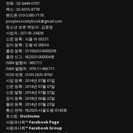
전화
:
02-6449-0707
팩스 :
02-6015-8778
핸드폰
010-5380-7178
peoplesocietybook@gmail.com
청소년 보호 책임자
:
김종영
사업자
:
207-05-29428
신문 등록
: 서울 아 03231
잡지 등록
: 도봉 바 00014
출판 등록
: 251002014000209
출판 신고
: 제2020-000004호
ISBN
발행자 : 965711
ISBN
발행처 : 979-11-965711
ISSN
번호 :
ISSN
2635-876X
사업 등록
: 2014년 07월 01일
신문 등록
: 2014년 07월 07일
신문 발행
: 2014년 07월 07일
잡지 등록
: 2018년 06월 22일
출판 등록
: 2014년 07월 23일
통신 판매
:
제
2020-
서울도봉
-0140
호
호스팅 :
DotHome
사람과사회™
Facebook Page
사람과사회™
Facebook Group