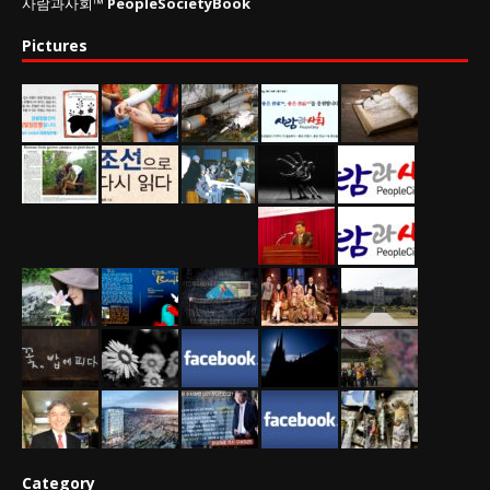
사람과사회™
PeopleSocietyBook
Pictures
Category