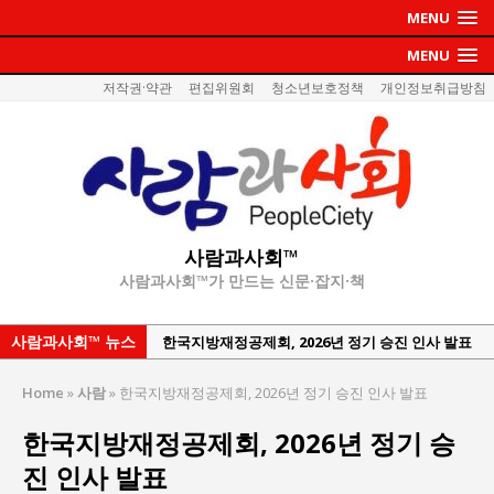
MENU
MENU
저작권·약관
편집위원회
청소년보호정책
개인정보취급방침
사람과사회™
사람과사회™가 만드는 신문·잡지·책
사람과사회™ 뉴스
한국지방재정공제회, 2026년 정기 승진 인사 발표
서울방산보안협의회, 방산기술보호·공급망 보안
Home
»
사람
»
한국지방재정공제회, 2026년 정기 승진 인사 발표
세미나 개최
한국지방재정공제회, 2026년 정기 승
서효석 충청향우회중앙회 총재 취임 논란 확산
진 인사 발표
지방의회 공약은 ‘빛 좋은 개살구’인가?