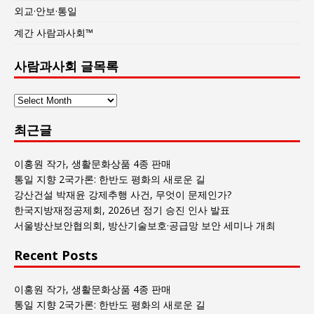
외교·안보·통일
계간 사람과사회™
사람과사회 글목록
사
람
최근글
과
사
회
이홍원 작가, 생활문화상품 4종 판매
글
통일 지향 2국가론: 한반도 평화의 새로운 길
목
강산건설 박재윤 강제추행 사건, 무엇이 문제인가?
록
한국지방재정공제회, 2026년 정기 승진 인사 발표
서울방산보안협의회, 방산기술보호·공급망 보안 세미나 개최
Recent Posts
이홍원 작가, 생활문화상품 4종 판매
통일 지향 2국가론: 한반도 평화의 새로운 길