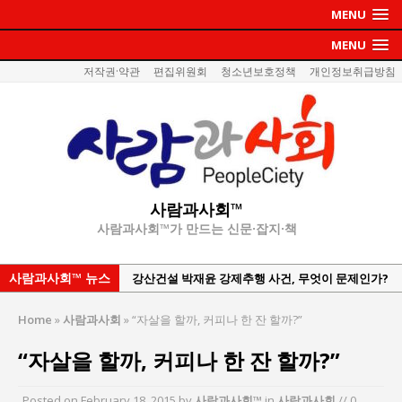
MENU
MENU
저작권·약관
편집위원회
청소년보호정책
개인정보취급방침
사람과사회™
사람과사회™가 만드는 신문·잡지·책
사람과사회™ 뉴스
한국지방재정공제회, 2026년 정기 승진 인사 발표
서울방산보안협의회, 방산기술보호·공급망 보안
Home
»
사람과사회
»
“자살을 할까, 커피나 한 잔 할까?”
세미나 개최
“자살을 할까, 커피나 한 잔 할까?”
서효석 충청향우회중앙회 총재 취임 논란 확산
지방의회 공약은 ‘빛 좋은 개살구’인가?
Posted on
February 18, 2015
by
사람과사회™
in
사람과사회
// 0