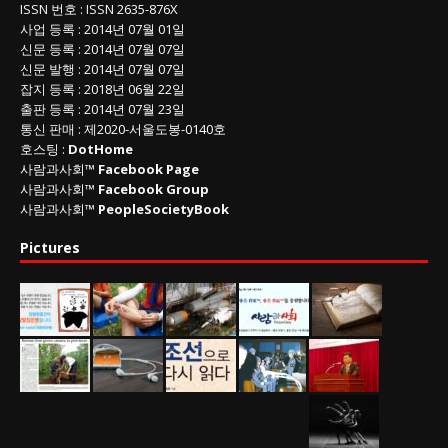
ISSN
번호 :
ISSN
2635-876X
사업 등록
: 2014년 07월 01일
신문 등록
: 2014년 07월 07일
신문 발행
: 2014년 07월 07일
잡지 등록
: 2018년 06월 22일
출판 등록
: 2014년 07월 23일
통신 판매
:
제
2020-
서울도봉
-0140
호
호스팅 :
DotHome
사람과사회™
Facebook Page
사람과사회™
Facebook Group
사람과사회™
PeopleSocietyBook
Pictures