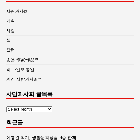
사람과사회
기획
사람
책
칼럼
좋은 作家·作品™
외교·안보·통일
계간 사람과사회™
사람과사회 글목록
사
람
최근글
과
사
회
이홍원 작가, 생활문화상품 4종 판매