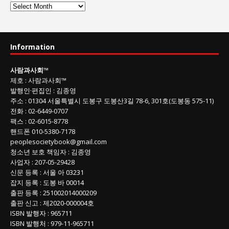
사
람
과
사
Information
회
글
사람과사회
™
목
제호
:
사람과사회™
록
발행인
·
편집인
:
김종영
주소
: 01304
서울특별시 도봉구 도봉산3길
78-6, 301호(도봉동 575-11
)
전화
:
02-6449-0707
팩스 :
02-6015-8778
핸드폰
010-5380-7178
peoplesocietybook@gmail.com
청소년 보호 책임자
:
김종영
사업자
:
207-05-29428
신문 등록
: 서울 아 03231
잡지 등록
: 도봉 바 00014
출판 등록
: 251002014000209
출판 신고
: 제2020-000004호
ISBN
발행자 : 965711
ISBN
발행처 : 979-11-965711