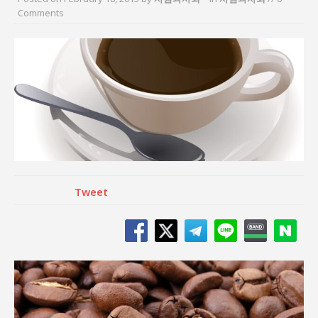
“7월 1일 의장 선출은 ‘위법’이다”
Comments
“엄마의 절박함과 ‘실무형 정치인’으로 생활정치 실
현”
김종대, “현대전, 강한 군대도 약해질 수 있다”
이홍원 작가, 생활문화상품 4종 판매
통일 지향 2국가론: 한반도 평화의 새로운 길
강산건설 박재윤 강제추행 사건, 무엇이 문제인가?
Tweet