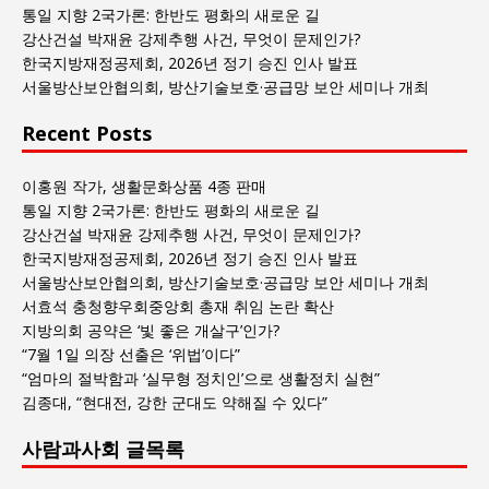
글
통일 지향 2국가론: 한반도 평화의 새로운 길
목
강산건설 박재윤 강제추행 사건, 무엇이 문제인가?
록
한국지방재정공제회, 2026년 정기 승진 인사 발표
서울방산보안협의회, 방산기술보호·공급망 보안 세미나 개최
Recent Posts
이홍원 작가, 생활문화상품 4종 판매
통일 지향 2국가론: 한반도 평화의 새로운 길
강산건설 박재윤 강제추행 사건, 무엇이 문제인가?
한국지방재정공제회, 2026년 정기 승진 인사 발표
서울방산보안협의회, 방산기술보호·공급망 보안 세미나 개최
서효석 충청향우회중앙회 총재 취임 논란 확산
지방의회 공약은 ‘빛 좋은 개살구’인가?
“7월 1일 의장 선출은 ‘위법’이다”
“엄마의 절박함과 ‘실무형 정치인’으로 생활정치 실현”
김종대, “현대전, 강한 군대도 약해질 수 있다”
사람과사회 글목록