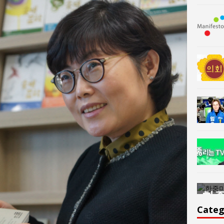
한중미술 교류의 플랫홈
한중
윤아르떼
윤
Categ