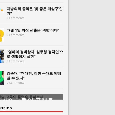
지방의회 공약은 ‘빛 좋은 개살구’인
가?
0 Comments
“7월 1일 의장 선출은 ‘위법’이다”
0 Comments
“엄마의 절박함과 ‘실무형 정치인’으
로 생활정치 실현”
0 Comments
김종대, “현대전, 강한 군대도 약해
질 수 있다”
0 Comments
미술 교류의 플랫홈
한중미술 교류의 
아르떼
윤아르떼
ories