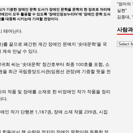
“엄마의
가 기증한 장애인 문학 도서가 장애인 문학을 문학의 한 장르로 자리매
실현”
장애인이 모두 활용할 수 있도록 ‘장애인정보누리터’에 ‘장애인 문학 도서
김종대, 
치를 대중화 시키는데 기여할 전망이다.
사람과
시 태어난다.
사
울호)를 끝으로 폐간한 계간 장애인 문예지 ‘솟대문학’을 국
람
계속 만날 수 있다.
과
사
희 씨는 ‘솟대문학’ 창간호부터 최종 100호를 포함, 소
회
4권을 최근 국립중앙도서관(임원선 관장)에 기증할 뜻을 전
글
목
록
가의 작품 및 장애를 소재로 한 비장애인 작가 작품을 정리
야다.
인 작가 단행본 1,187권, 장애 소재 작품 239권, 시집
기 힘들어서 책 수량은 적지만 장애인 문학이란 독특한 정