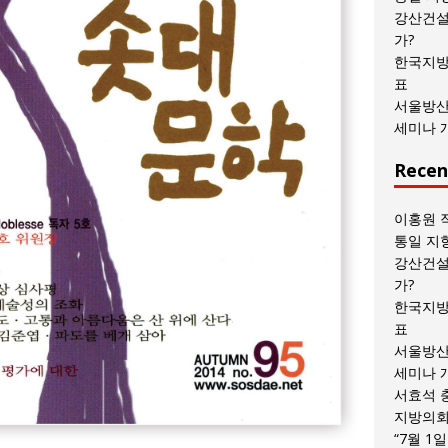
목
강산건설
록
가?
한국지방
표
서울방산
세미나 
Recen
이홍원 
통일 지
강산건설
가?
한국지방
표
서울방산
세미나 
서효석 
지방의회 
“7월 1