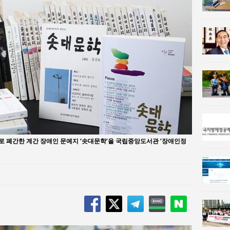
람과사회:
서울방산보안협의회, 방산기술보호·공급망 보안 세미나 개최
 사람과사회:
서효석 충청향우회중앙회 총재 취임 논란 확산
끝으로 폐간한 계간 장애인 문예지 ‘솟대문학’을 국립중앙도서관 ‘장애인정