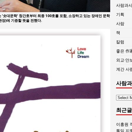
사람과
기획
‘솟대문학’ 창간호부터 최종 100호를 포함, 소장하고 있는 장애인 문학
관장)에 기증할 뜻을 전했다.
사람
책
칼럼
좋은 作
외교·안
계간 사
사람과
사
람
최근글
과
사
회
이홍원 
글
통일 지