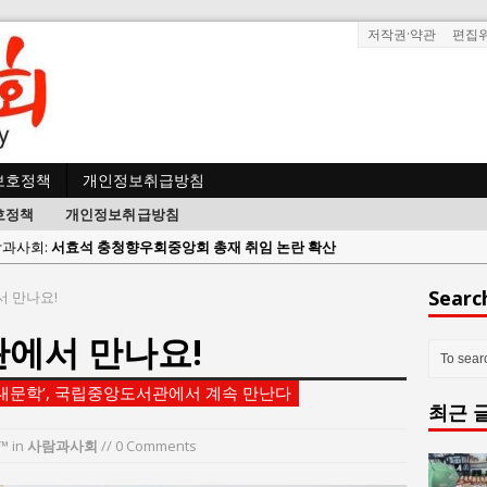
저작권·약관
편집
보호정책
개인정보취급방침
호정책
개인정보취급방침
사람과사회:
지방의회 공약은 ‘빛 좋은 개살구’인가?
사람과사회:
“7월 1일 의장 선출은 ‘위법’이다”
Searc
서 만나요!
 사람과사회:
“엄마의 절박함과 ‘실무형 정치인’으로 생활정치 실현”
관에서 만나요!
 사람과사회:
김종대, “현대전, 강한 군대도 약해질 수 있다”
n 사람과사회:
이홍원 작가, 생활문화상품 4종 판매
솟대문학’, 국립중앙도서관에서 계속 만난다
최근 
사람과사회:
통일 지향 2국가론: 한반도 평화의 새로운 길
사람과사회:
강산건설 박재윤 강제추행 사건, 무엇이 문제인가?
™
in
사람과사회
// 0 Comments
한국지방재정공제회, 2026년 정기 승진 인사 발표