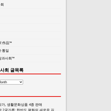
사회
家·作品™
보·통일
람과사회™
사회 글목록
작가, 생활문화상품 4종 판매
향 2국가론: 한반도 평화의 새로운 길