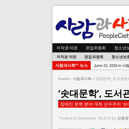
저작권·약관
편집위원회
청소년
저작권·약관
편집위원회
청소년보
사람과사회™ 뉴스
June 8, 2026 in 
June 2, 2026 in 
Home
»
사람과사회
»
‘솟대문학’, 도서관에
May 27, 2026 in
‘솟대문학’, 도서
May 23, 2026 in
August 3, 2026 i
장애인 문학 분야 개척 선두주자 ‘
July 26, 2026 in 
July 23, 2026 in 
Posted on
December 18, 2015
by
김종영
July 2, 2026 in 사람: