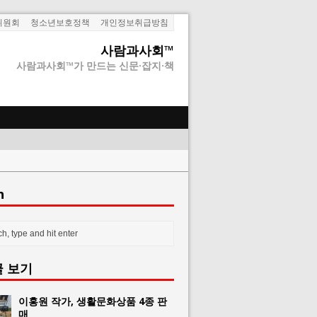
위원회
청소년보호정책
개인정보취급방침
사람과사회™
사람과사회™가 만드는 신문·잡지·책
h
글 보기
이홍원 작가, 생활문화상품 4종 판
매