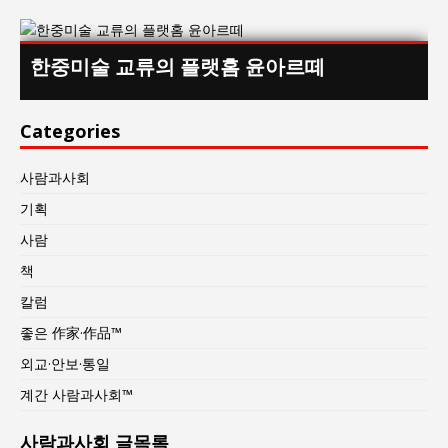
한중미술 교류의 플랫홈 윤아르떼
Categories
사람과사회
기획
사람
책
칼럼
좋은 作家·作品™
외교·안보·통일
계간 사람과사회™
사람과사회 글목록