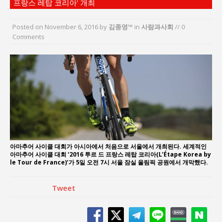
프랑스 레탑 코리아’ 개최
김종대, “현대전, 강한 군대도 약해질 수 있다”
이홍원 작가, 생활문화상품 4종 판매
Posted on
November 6, 2016
by
김종영™
in
사람과사회
// 0
통일 지향 2국가론: 한반도 평화의 새로운 길
Comments
강산건설 박재윤 강제추행 사건, 무엇이 문제인가?
한국지방재정공제회, 2026년 정기 승진 인사 발표
서울방산보안협의회, 방산기술보호·공급망 보안
세미나 개최
아마추어 사이클 대회가 아시아에서 처음으로 서울에서 개최된다. 세계적인
아마추어 사이클 대회 ‘2016 투르 드 프랑스 레탑 코리아(L’Étape Korea by
le Tour de France)’가 5일 오전 7시 서울 잠실 올림픽 공원에서 개막했다.
Tweet