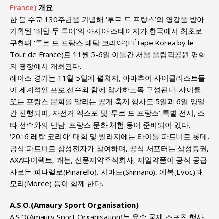
France)
개요
한·불 수교 130주년을 기념해 ‘투르 드 프랑스’의 영감을 받아
기획된 ‘레탑 두 투어’의 아시아 스테이지가 한국에서 최초로
구현돼 ‘투르 드 프랑스 레탑 코리아’(L’Étape Korea by le
Tour de France)로 11월 5-6일 이틀간 서울 올림픽공원 평화
의 광장에서 개최된다.
레이스 경기는 11월 5일에 펼쳐져, 아마추어 사이클리스트들
이 세계적인 프로 선수와 함께 참가하도록 구성된다. 사이클
또는 프랑스 문화를 알리는 공개 축제 행사도 5일과 6일 양일
간 진행되며, 자전거 엑스포 및 ‘투르 드 프랑스’ 특별 전시, 스
타 선수와의 만남, 프랑스 문화 체험 등이 준비되어 있다.
‘2016 레탑 코리아’ 대회 및 빌리지에는 타이틀 파트너로 롯데,
공식 파트너로 삼성전자가 참여하며, 공식 서포터는 삼성증권,
AXA다이렉트, 캐논, 신풍제약주식회사, 제일약품이 공식 공급
사로는 피나렐로(Pinarello), 시마노(Shimano), 에복(Evoc)과
모리(Moree) 등이 함께 한다.
A.S.O.(Amaury Sport Organisation)
A.S.O(Amaury Sport Organisation)는 유수 국제 스포츠 행사