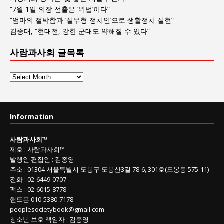
“7월 1일 의장 선출은 ‘위법’이다”
“엄마의 절박함과 ‘실무형 정치인’으로 생활정치 실현”
김종대, “현대전, 강한 군대도 약해질 수 있다”
사람과사회 글목록
사
람
과
사
Information
회
글
사람과사회
™
목
제호
:
사람과사회™
록
발행인
·
편집인
:
김종영
주소
: 01304
서울특별시 도봉구 도봉산3길
78-6, 301호(도봉동 575-11
)
전화
:
02-6449-0707
팩스 :
02-6015-8778
핸드폰
010-5380-7178
peoplesocietybook@gmail.com
청소년 보호 책임자
:
김종영