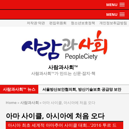
MENU
MENU
저작권·약관
편집위원회
청소년보호정책
개인정보취급방침
사람과사회™
사람과사회™가 만드는 신문·잡지·책
사람과사회™ 뉴스
서효석 충청향우회중앙회 총재 취임 논란 확산
지방의회 공약은 ‘빛 좋은 개살구’인가?
Home
»
사람과사회
»
아마 사이클, 아시아에 처음 오다
“7월 1일 의장 선출은 ‘위법’이다”
아마 사이클, 아시아에 처음 오다
“엄마의 절박함과 ‘실무형 정치인’으로 생활정치 실
현”
아시아 최초 세계적 아마추어 사이클 대회…‘2016 투르 드