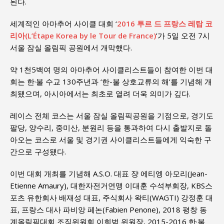
된다.
세계적인 아마추어 사이클 대회 ‘
2016 투르 드 프랑스 레탑 코
리아(L’Étape Korea by le Tour de France)
’가 5일 오전 7시
서울 잠실 올림픽 공원에서 개막했다.
약 1천5백여 명의 아마추어 사이클리스트들이 참여한 이번 대
회는 한·불 수교 130주년과 ‘한-불 상호교류의 해’를 기념해 개
최됐으며, 아시아에서는 최초로 열려 더욱 의미가 깊다.
레이스 전체 코스는 서울 잠실 올림픽공원을 기점으로, 경기도
팔당, 양수리, 중미산, 분원리 등을 통과하여 다시 출발지로 돌
아오는 코스로 서울 및 경기권 사이클리스트들에게 익숙한 구
간으로 구성됐다.
이번 대회 개최를 기념해 A.S.O. 대표 쟝 에티엥 아모리(Jean-
Etienne Amaury), 대한자전거연맹 이대훈 수석부회장, KBS스
포츠 유한회사 배재성 대표, 주식회사 왁티(WAGTI) 강정훈 대
표, 프랑스 대사 파비앙 페논(Fabien Penone), 2018 평창 동
계올림픽대회 조직위원회 이희범 위원장, 2015-2016 한·불