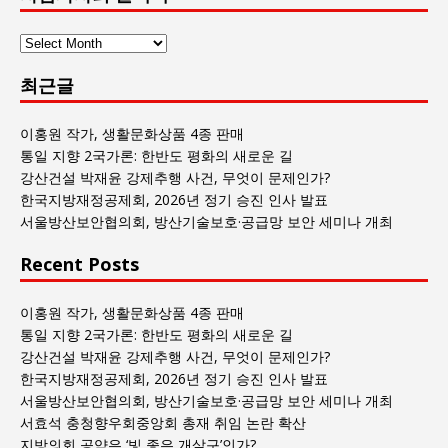
사
람
최근글
과
사
회
이홍원 작가, 생활문화상품 4종 판매
글
통일 지향 2국가론: 한반도 평화의 새로운 길
목
강산건설 박재윤 강제추행 사건, 무엇이 문제인가?
록
한국지방재정공제회, 2026년 정기 승진 인사 발표
서울방산보안협의회, 방산기술보호·공급망 보안 세미나 개최
Recent Posts
이홍원 작가, 생활문화상품 4종 판매
통일 지향 2국가론: 한반도 평화의 새로운 길
강산건설 박재윤 강제추행 사건, 무엇이 문제인가?
한국지방재정공제회, 2026년 정기 승진 인사 발표
서울방산보안협의회, 방산기술보호·공급망 보안 세미나 개최
서효석 충청향우회중앙회 총재 취임 논란 확산
지방의회 공약은 ‘빛 좋은 개살구’인가?