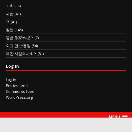
기획
(35)
사람
(41)
책
(41)
칼럼
(145)
좋은 作家·作品™
(7)
외교·안보·통일
(54)
계간 사람과사회™
(81)
Log In
Log in
Entries feed
Comments feed
WordPress.org
MENU
Copyright 사람과사회™ 2014~2026 peopleciety.com thepeopleciety@gmail.com
All rights reserved.