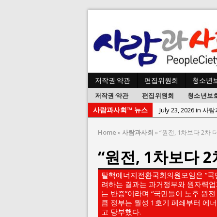
저작권·약관
편집위원회
청소년
저작권·약관
편집위원회
청소년보
사람과사회™ 뉴스
July 23, 2026 in 
July 2, 2026 in 사람:
Home
»
사람과사회
»
“원전, 1차보다 2차 
July 1, 2026 in 사
“원전, 1차보다 
June 22, 2026 in
June 8, 2026 in 
탈핵에너지전환국회의원모임은 “국민
June 2, 2026 in 
려하는 결과는 과거정부와 원자력업
는 반증”이라며 “국민들이 노후 원
May 27, 2026 in
큼 정부는 월성 1호기 폐쇄부터 에
고 당부했다.
May 23, 2026 in