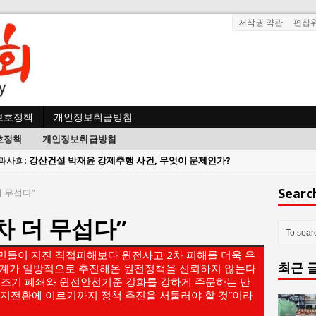
저작권·약관
편집
보호정책
개인정보취급방침
호정책
개인정보취급방침
사람과사회:
강산건설 박재윤 강제추행 사건, 무엇이 문제인가?
한국지방재정공제회, 2026년 정기 승진 인사 발표
Searc
더 무섭다”
람과사회:
서울방산보안협의회, 방산기술보호·공급망 보안 세미나 개최
2차 더 무섭다”
 사람과사회:
서효석 충청향우회중앙회 총재 취임 논란 확산
사람과사회:
지방의회 공약은 ‘빛 좋은 개살구’인가?
들이 지진 직접피해보다 원전사고 2차 피해를 더욱 우
최근 
사람과사회:
“7월 1일 의장 선출은 ‘위법’이다”
계가 일방적으로 추진해온 원전정책을 신뢰하지 않는다
전 조기 폐쇄와 원전안전기준 강화를 강하게 주문하는 만
 사람과사회:
“엄마의 절박함과 ‘실무형 정치인’으로 생활정치 실현”
너지전환에 이르기까지 정책 추진을 서둘러야 할 것”이라
 사람과사회:
김종대, “현대전, 강한 군대도 약해질 수 있다”