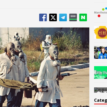
한중미술 교류의 플랫홈
한중
윤아르떼
윤
Categ