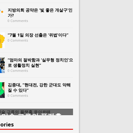
지방의회 공약은 ‘빛 좋은 개살구’인
가?
0 Comments
“7월 1일 의장 선출은 ‘위법’이다”
0 Comments
“엄마의 절박함과 ‘실무형 정치인’으
로 생활정치 실현”
0 Comments
김종대, “현대전, 강한 군대도 약해
질 수 있다”
0 Comments
미술 교류의 플랫홈
한중미술 교류의 
아르떼
윤아르떼
ories