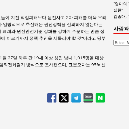
“엄마의
실현”
김종대, 
이 지진 직접피해보다 원전사고 2차 피해를 더욱 우려
가 일방적으로 추진해온 원전정책을 신뢰하지 않는다는
사람과
기 폐쇄와 원전안전기준 강화를 강하게 주문하는 만큼 정
에 이르기까지 정책 추진을 서둘러야 할 것”이라고 당부
사
람
과
월 27일 하루 간 19세 이상 성인 남녀 1,015명을 대상
사
0% 임의전화걸기 방식으로 조사됐으며, 표본오차는 95% 신
회
글
목
F
록