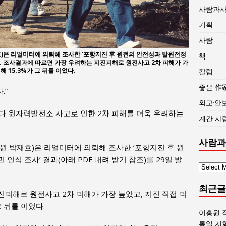
사람과
기획
사람
 리얼미터에 의뢰해 조사한 ‘포항지진 후 원전의 안전성과 탈원전정
책
. 조사결과에 따르면 가장 우려하는 지진피해로 원전사고 2차 피해가 가
피해 15.3%가 그 뒤를 이었다.
칼럼
좋은 作
.”
외교·안
해보다 원자력발전소 사고로 인한 2차 피해를 더욱 우려하는
계간 사
사람과
원 박재호)은 리얼미터에 의뢰해 조사한 ‘포항지진 후 원
인식 조사’ 결과(아래 PDF 내려 받기 참조)를 29일 발
사
람
최근글
과
피해로 원전사고 2차 피해가 가장 높았고, 지진 직접 피
사
 그 뒤를 이었다.
회
이홍원 
글
통일 지