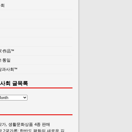
사회
家·作品™
보·통일
람과사회™
사회 글목록
작가, 생활문화상품 4종 판매
향 2국가론: 한반도 평화의 새로운 길