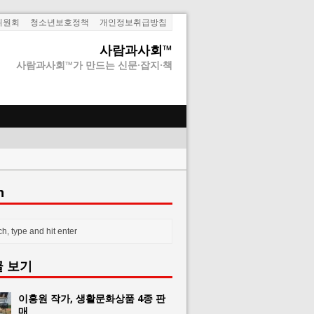
위원회
청소년보호정책
개인정보취급방침
사람과사회™
사람과사회™가 만드는 신문·잡지·책
h
글 보기
이홍원 작가, 생활문화상품 4종 판
매