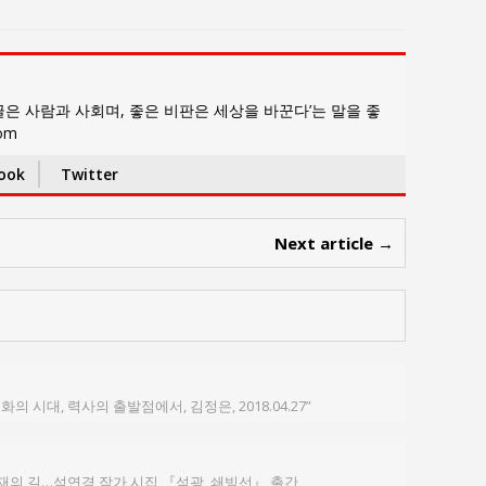
은 사람과 사회며, 좋은 비판은 세상을 바꾼다’는 말을 좋
com
ook
Twitter
Next article →
의 시대, 력사의 출발점에서, 김정은, 2018.04.27”
재의 길…석연경 작가 시집 『섬광, 쇄빙선』 출간