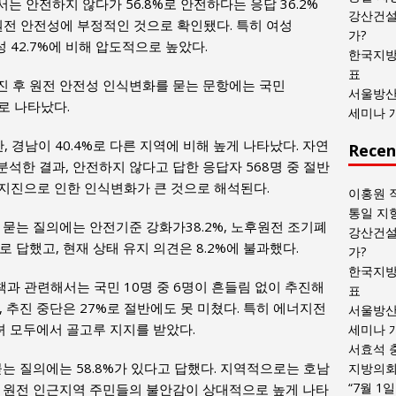
 안전하지 않다가 56.8%로 안전하다는 응답 36.2%
목
강산건설
 원전 안전성에 부정적인 것으로 확인됐다. 특히 여성
록
가?
성 42.7%에 비해 압도적으로 높았다.
한국지방
표
진 후 원전 안전성 인식변화를 묻는 문항에는 국민
서울방산
으로 나타났다.
세미나 
산, 경남이 40.4%로 다른 지역에 비해 높게 나타났다. 자연
Recen
석한 결과, 안전하지 않다고 답한 응답자 568명 중 절반
해 지진으로 인한 인식변화가 큰 것으로 해석된다.
이홍원 
통일 지
 묻는 질의에는 안전기준 강화가38.2%, 노후원전 조기폐
강산건설
순으로 답했고, 현재 상태 유지 의견은 8.2%에 불과했다.
가?
한국지방
 관련해서는 국민 10명 중 6명이 흔들림 없이 추진해
표
, 추진 중단은 27%로 절반에도 못 미쳤다. 특히 에너지전
서울방산
녀 모두에서 골고루 지지를 받았다.
세미나 
서효석 
는 질의에는 58.8%가 있다고 답했다. 지역적으로는 호남
지방의회 
“7월 1
.4%로 원전 인근지역 주민들의 불안감이 상대적으로 높게 나타