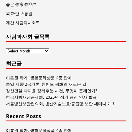
좋은 作家·作品™
외교·안보·통일
계간 사람과사회™
사람과사회 글목록
사
람
최근글
과
사
회
이홍원 작가, 생활문화상품 4종 판매
글
통일 지향 2국가론: 한반도 평화의 새로운 길
목
강산건설 박재윤 강제추행 사건, 무엇이 문제인가?
록
한국지방재정공제회, 2026년 정기 승진 인사 발표
서울방산보안협의회, 방산기술보호·공급망 보안 세미나 개최
Recent Posts
이홍원 작가, 생활문화상품 4종 판매