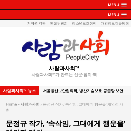
MENU
MENU
저작권·약관
편집위원회
청소년보호정책
개인정보취급방침
사람과사회™
사람과사회™가 만드는 신문·잡지·책
사람과사회™ 뉴스
서울방산보안협의회, 방산기술보호·공급망 보안
세미나 개최
Home
»
사람과사회
»
문정규 작가, ‘속삭임, 그대에게 행운을’ 개인전 개
서효석 충청향우회중앙회 총재 취임 논란 확산
최
지방의회 공약은 ‘빛 좋은 개살구’인가?
문정규 작가, ‘속삭임, 그대에게 행운을’
“7월 1일 의장 선출은 ‘위법’이다”