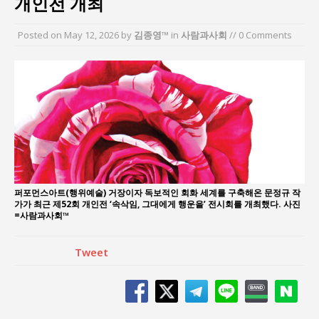
개인전 개최
“엄마의 절박함과 ‘실무형 정치인’으로 생활정치 실
현”
Posted on
May 12, 2026
by
김종영™
in
사람과사회
// 0 Comments
김종대, “현대전, 강한 군대도 약해질 수 있다”
이홍원 작가, 생활문화상품 4종 판매
통일 지향 2국가론: 한반도 평화의 새로운 길
강산건설 박재윤 강제추행 사건, 무엇이 문제인가?
한국지방재정공제회, 2026년 정기 승진 인사 발표
퍼포먼스아트(행위예술) 거장이자 독보적인 회화 세계를 구축해온 문정규 작
가가 최근 제52회 개인전 ‘속삭임, 그대에게 행운을’ 전시회를 개최했다. 사진
=사람과사회™
Tweet