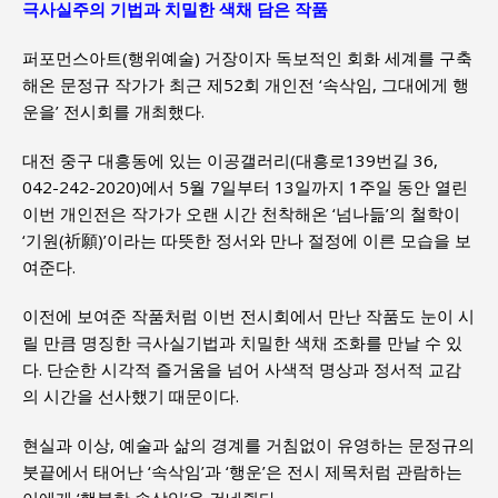
극사실주의 기법과 치밀한 색채 담은 작품
퍼포먼스아트(행위예술) 거장이자 독보적인 회화 세계를 구축
해온 문정규 작가가 최근 제52회 개인전 ‘속삭임, 그대에게 행
운을’ 전시회를 개최했다.
대전 중구 대흥동에 있는 이공갤러리(대흥로139번길 36,
042-242-2020)에서 5월 7일부터 13일까지 1주일 동안 열린
이번 개인전은 작가가 오랜 시간 천착해온 ‘넘나듦’의 철학이
‘기원(祈願)’이라는 따뜻한 정서와 만나 절정에 이른 모습을 보
여준다.
이전에 보여준 작품처럼 이번 전시회에서 만난 작품도 눈이 시
릴 만큼 명징한 극사실기법과 치밀한 색채 조화를 만날 수 있
다. 단순한 시각적 즐거움을 넘어 사색적 명상과 정서적 교감
의 시간을 선사했기 때문이다.
현실과 이상, 예술과 삶의 경계를 거침없이 유영하는 문정규의
붓끝에서 태어난 ‘속삭임’과 ‘행운’은 전시 제목처럼 관람하는
이에게 ‘행복한 속삭임’을 건네줬다.