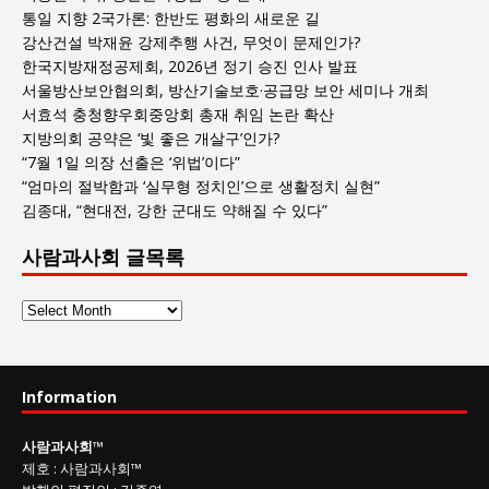
통일 지향 2국가론: 한반도 평화의 새로운 길
강산건설 박재윤 강제추행 사건, 무엇이 문제인가?
한국지방재정공제회, 2026년 정기 승진 인사 발표
서울방산보안협의회, 방산기술보호·공급망 보안 세미나 개최
서효석 충청향우회중앙회 총재 취임 논란 확산
지방의회 공약은 ‘빛 좋은 개살구’인가?
“7월 1일 의장 선출은 ‘위법’이다”
“엄마의 절박함과 ‘실무형 정치인’으로 생활정치 실현”
김종대, “현대전, 강한 군대도 약해질 수 있다”
사람과사회 글목록
사
람
과
사
Information
회
글
사람과사회
™
목
제호
:
사람과사회™
록