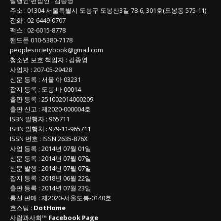
발행인
·
편집인
:
김종영
주소
: 01304
서울특별시 도봉구 도봉산3길
78-6, 301호(도봉동 575-11
)
전화
:
02-6449-0707
팩스 :
02-6015-8778
핸드폰
010-5380-7178
peoplesocietybook@gmail.com
청소년 보호 책임자
:
김종영
사업자
:
207-05-29428
신문 등록
: 서울 아 03231
잡지 등록
: 도봉 바 00014
출판 등록
: 251002014000209
출판 신고
: 제2020-000004호
ISBN
발행자 : 965711
ISBN
발행처 : 979-11-965711
ISSN
번호 :
ISSN
2635-876X
사업 등록
: 2014년 07월 01일
신문 등록
: 2014년 07월 07일
신문 발행
: 2014년 07월 07일
잡지 등록
: 2018년 06월 22일
출판 등록
: 2014년 07월 23일
통신 판매
:
제
2020-
서울도봉
-0140
호
호스팅 :
DotHome
사람과사회™
Facebook Page