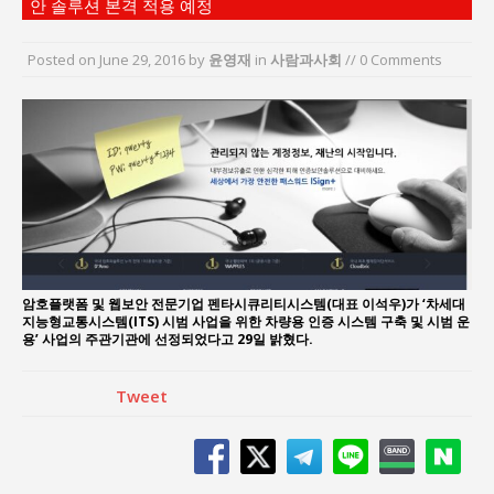
안 솔루션 본격 적용 예정
“7월 1일 의장 선출은 ‘위법’이다”
“엄마의 절박함과 ‘실무형 정치인’으로 생활정치 실
Posted on
June 29, 2016
by
윤영재
in
사람과사회
// 0 Comments
현”
김종대, “현대전, 강한 군대도 약해질 수 있다”
이홍원 작가, 생활문화상품 4종 판매
통일 지향 2국가론: 한반도 평화의 새로운 길
강산건설 박재윤 강제추행 사건, 무엇이 문제인가?
암호플랫폼 및 웹보안 전문기업 펜타시큐리티시스템(대표 이석우)가 ‘차세대
지능형교통시스템(ITS) 시범 사업을 위한 차량용 인증 시스템 구축 및 시범 운
용’ 사업의 주관기관에 선정되었다고 29일 밝혔다.
Tweet