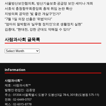
서울방산보안협의회, 방산기술보호·공급망 보안 세미나 개최
서효석 충청향우회중앙회 총재 취임 논란 확산
지방의회 공약은 ‘빛 좋은 개살구’인가?
“7월 1일 의장 선출은 ‘위법’이다”
“엄마의 절박함과 ‘실무형 정치인’으로 생활정치 실현”
김종대, “현대전, 강한 군대도 약해질 수 있다”
사람과사회 글목록
사
람
과
사
Information
회
글
사람과사회
™
목
제호
:
사람과사회™
록
발행인
·
편집인
:
김종영
주소
: 01304
서울특별시 도봉구 도봉산3길
78-6, 301호(도봉동 575-11
)
전화
:
02-6449-0707
팩스 :
02-6015-8778