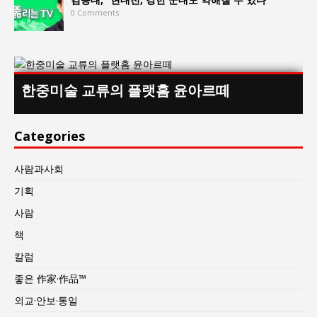
0 Comments
한중미술 교류의 플랫홈 윤아르떼
Categories
사람과사회
기획
사람
책
칼럼
좋은 作家·作品™
외교·안보·통일