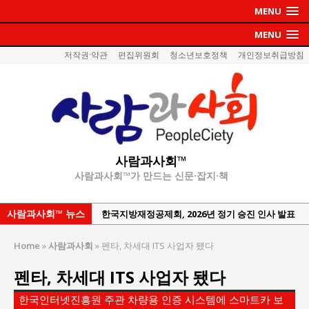
MENU
MENU
저작권·약관
편집위원회
청소년보호정책
개인정보취급방침
사람과사회™
사람과사회™가 만드는 신문·잡지·책
사람과사회™ 뉴스
한국지방재정공제회, 2026년 정기 승진 인사 발표
서울방산보안협의회, 방산기술보호·공급망 보안
Home
»
사람과사회
»
펜타, 차세대 ITS 사업자 됐다
세미나 개최
펜타, 차세대 ITS 사업자 됐다
서효석 충청향우회중앙회 총재 취임 논란 확산
지방의회 공약은 ‘빛 좋은 개살구’인가?
한국인터넷진흥원 주관 차량용 인증 시스템에 스마트카 보