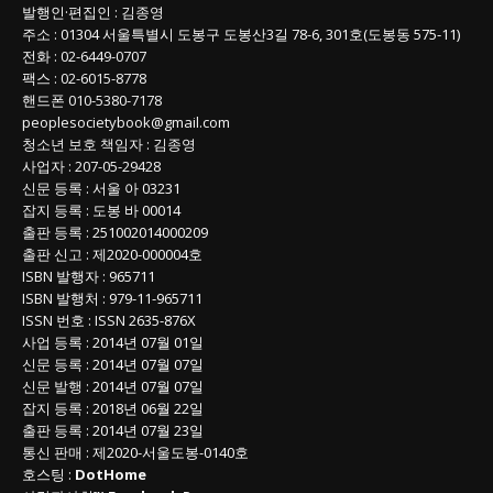
발행인
·
편집인
:
김종영
주소
: 01304
서울특별시 도봉구 도봉산3길
78-6, 301호(도봉동 575-11
)
전화
:
02-6449-0707
팩스 :
02-6015-8778
핸드폰
010-5380-7178
peoplesocietybook@gmail.com
청소년 보호 책임자
:
김종영
사업자
:
207-05-29428
신문 등록
: 서울 아 03231
잡지 등록
: 도봉 바 00014
출판 등록
: 251002014000209
출판 신고
: 제2020-000004호
ISBN
발행자 : 965711
ISBN
발행처 : 979-11-965711
ISSN
번호 :
ISSN
2635-876X
사업 등록
: 2014년 07월 01일
신문 등록
: 2014년 07월 07일
신문 발행
: 2014년 07월 07일
잡지 등록
: 2018년 06월 22일
출판 등록
: 2014년 07월 23일
통신 판매
:
제
2020-
서울도봉
-0140
호
호스팅 :
DotHome