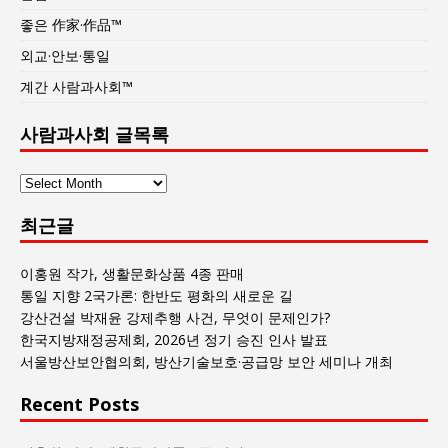
좋은 作家·作品™
외교·안보·통일
계간 사람과사회™
사람과사회 글목록
사
람
최근글
과
사
회
이홍원 작가, 생활문화상품 4종 판매
글
통일 지향 2국가론: 한반도 평화의 새로운 길
목
강산건설 박재윤 강제추행 사건, 무엇이 문제인가?
록
한국지방재정공제회, 2026년 정기 승진 인사 발표
서울방산보안협의회, 방산기술보호·공급망 보안 세미나 개최
Recent Posts