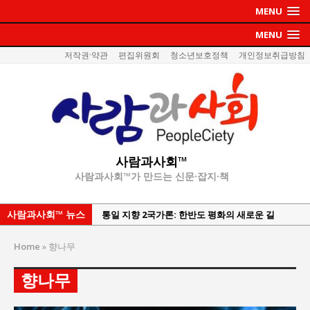
MENU
MENU
저작권·약관
편집위원회
청소년보호정책
개인정보취급방침
사람과사회™
사람과사회™가 만드는 신문·잡지·책
사람과사회™ 뉴스
통일 지향 2국가론: 한반도 평화의 새로운 길
강산건설 박재윤 강제추행 사건, 무엇이 문제인가?
Home
»
향나무
한국지방재정공제회, 2026년 정기 승진 인사 발표
향나무
서울방산보안협의회, 방산기술보호·공급망 보안
세미나 개최