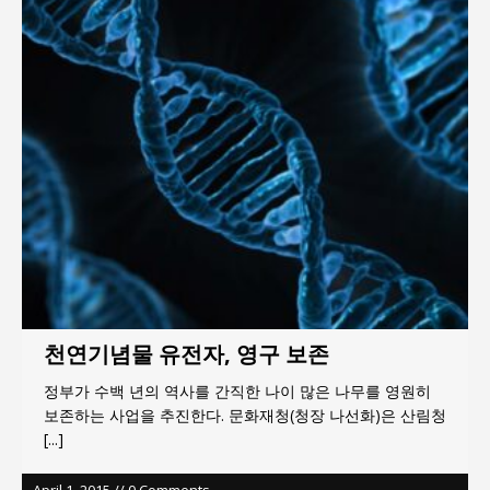
서효석 충청향우회중앙회 총재 취임 논란 확산
지방의회 공약은 ‘빛 좋은 개살구’인가?
“7월 1일 의장 선출은 ‘위법’이다”
“엄마의 절박함과 ‘실무형 정치인’으로 생활정치 실
현”
김종대, “현대전, 강한 군대도 약해질 수 있다”
이홍원 작가, 생활문화상품 4종 판매
천연기념물 유전자, 영구 보존
정부가 수백 년의 역사를 간직한 나이 많은 나무를 영원히
보존하는 사업을 추진한다. 문화재청(청장 나선화)은 산림청
[...]
April 1, 2015 // 0 Comments