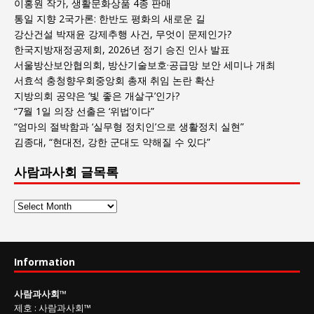
이홍원 작가, 생활문화상품 4종 판매
통일 지향 2국가론: 한반도 평화의 새로운 길
강산건설 박재윤 강제추행 사건, 무엇이 문제인가?
한국지방재정공제회, 2026년 정기 승진 인사 발표
서울방산보안협의회, 방산기술보호·공급망 보안 세미나 개최
서효석 충청향우회중앙회 총재 취임 논란 확산
지방의회 공약은 ‘빛 좋은 개살구’인가?
“7월 1일 의장 선출은 ‘위법’이다”
“엄마의 절박함과 ‘실무형 정치인’으로 생활정치 실현”
김종대, “현대전, 강한 군대도 약해질 수 있다”
사람과사회 글목록
사
람
과
사
Information
회
글
사람과사회
™
목
제호
:
사람과사회™
록