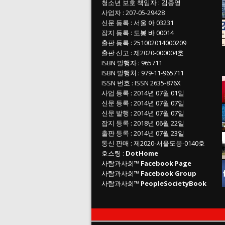
청소년 보호 책임자
:
김종영
사업자
:
207-05-29428
신문 등록
: 서울 아 03231
잡지 등록
: 도봉 바 00014
출판 등록
: 251002014000209
출판 신고
: 제2020-000004호
ISBN
발행자 : 965711
ISBN
발행처 : 979-11-965711
ISSN
번호 :
ISSN
2635-876X
사업 등록
: 2014년 07월 01일
신문 등록
: 2014년 07월 07일
신문 발행
: 2014년 07월 07일
잡지 등록
: 2018년 06월 22일
출판 등록
: 2014년 07월 23일
통신 판매
:
제
2020-
서울도봉
-0140
호
호스팅 :
DotHome
사람과사회™
Facebook Page
사람과사회™
Facebook Group
사람과사회™
PeopleSocietyBook