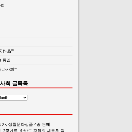
사회
家·作品™
보·통일
람과사회™
사회 글목록
작가, 생활문화상품 4종 판매
향 2국가론: 한반도 평화의 새로운 길