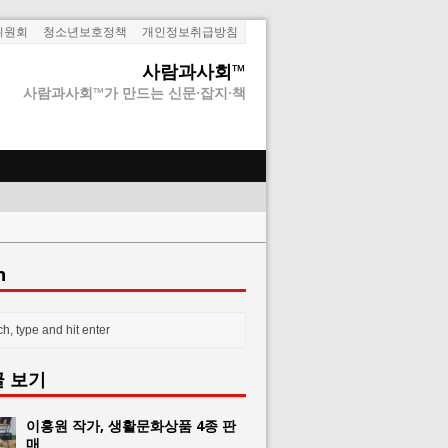
위원회
청소년보호정책
개인정보취급방침
사람과사회™
사람과사회™가 만드는 신문·잡지·책
h
글 보기
이홍원 작가, 생활문화상품 4종 판
매