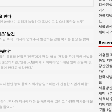
목
강산건설
록
가?
한국지방
을 빈다
표
언 쏟아내며 피해자 능멸하고 욕보이고 있으니 통탄할 노릇"
서울방산
세미나 
최초’ 발견
년 움직임 추적…러시아 연해주서 발생하는 강한 북서풍 현상 등 밝혀
Recen
못됐다”
이홍원 
인 목표와 본질은 ‘인류’에게 편함, 행복, 건강을 주기 위한 신발을
통일 지
’도 중요하지만, ‘인류(人類)’에게 기여해야 염라대왕 앞에 갔을 때 떳
강산건설
 해야 한다고 생각한다."
가?
한국지방
표
별 떠나 본인 능력 통해 사회개발 일조하는 게 진정한 사업가 마음”
서울방산
세미나 
서효석 
 하며, 역사와 역사에 대한 올바른 이해, 그리고 다양한 역사를 배울
지방의회 
을 들었다”
“7월 1