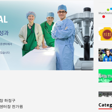
한중미술 교류의 플랫홈
한중
장 하정구
윤아르떼
윤
Categ
센터장 전가원