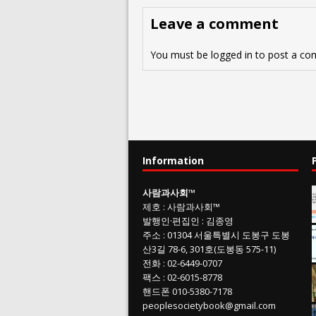
Leave a comment
You must be
logged in
to post a co
Information
사람과사회
™
제호
:
사람과사회™
발행인
·
편집인
:
김종영
주소
: 01304
서울특별시 도봉구 도봉
산3길
78-6, 301호(도봉동 575-11
)
전화
:
02-6449-0707
팩스 :
02-6015-8778
핸드폰
010-5380-7178
peoplesocietybook@gmail.com