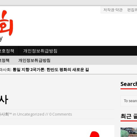
저작권·약관
편집
보호정책
개인정보취급방침
호정책
개인정보취급방침
사람과사회:
강산건설 박재윤 강제추행 사건, 무엇이 문제인가?
한국지방재정공제회, 2026년 정기 승진 인사 발표
Searc
람과사회:
서울방산보안협의회, 방산기술보호·공급망 보안 세미나 개최
사
 사람과사회:
서효석 충청향우회중앙회 총재 취임 논란 확산
사람과사회:
지방의회 공약은 ‘빛 좋은 개살구’인가?
과사회™
in Uncategorized // 0 Comments
최근 
사람과사회:
“7월 1일 의장 선출은 ‘위법’이다”
 사람과사회:
“엄마의 절박함과 ‘실무형 정치인’으로 생활정치 실현”
 사람과사회:
김종대, “현대전, 강한 군대도 약해질 수 있다”