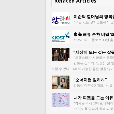
Related Articles
이순덕 할머님의 명복
"책임 있는 정치인들까지 망
東海 해류 순환 비밀 ‘
KIOST, 아고 플로트 13
“세상의 모든 것은 잘
"트렉스타가 지향하는 궁극적
만드는 것이다. ‘일류(一流)
떳할 수 있다. 그래서 가능한 좋은 일을 많이
“오너처럼 일하라”
김동신 다우KID 대표, “성
내가 피켓을 드는 이유
“역사는 역사 그대로 배워야
수 있도록 알리기 위해 피켓