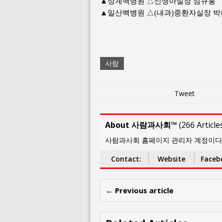
▲상계백병원 △신생아실장 심규홍
▲일산백병원 △(내과)중환자실장 
사람
Tweet
About 사람과사회™
(
266 Article
사람과사회 홈페이지 관리자 계정이다. thep
Contact:
Website
Faceb
← Previous article