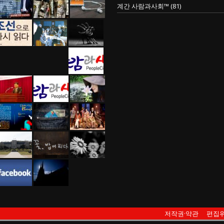
계간 사람과사회™
(81)
저작권·약관
편집