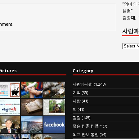
“엄마의
실현”
김종대, 
mment.
사람과
사
람
과
사
Pictures
Category
회
글
사람과사회
(1,248)
목
기획
(35)
록
사람
(41)
책
(41)
칼럼
(145)
좋은 作家·作品™
(7)
외교·안보·통일
(54)