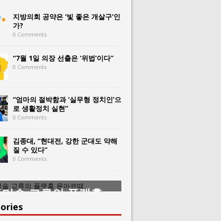
지방의회 공약은 ‘빛 좋은 개살구’인
가?
0 Comments
“7월 1일 의장 선출은 ‘위법’이다”
0 Comments
“엄마의 절박함과 ‘실무형 정치인’으
로 생활정치 실현”
0 Comments
김종대, “현대전, 강한 군대도 약해
질 수 있다”
0 Comments
미술 교류의 플랫홈
한중미술 교류의 
아르떼
윤아르떼
ories