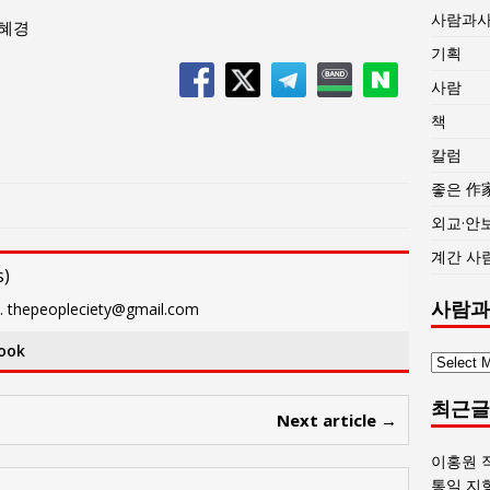
사람과
박혜경
기획
사람
책
칼럼
좋은 作
외교·안
계간 사
s
)
사람과
eopleciety@gmail.com
ook
사
람
최근글
과
Next article →
사
회
이홍원 
글
통일 지