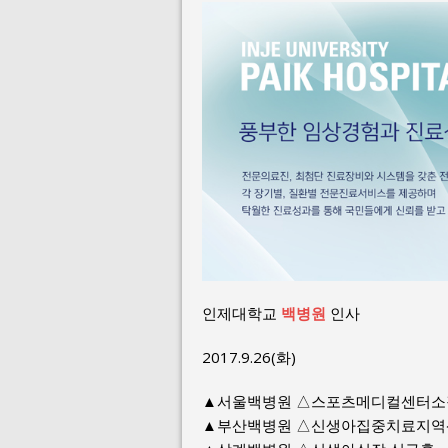
인제대학교
백병원
인사
2017.9.26(화)
▲서울백병원 △스포츠메디컬센터소
▲부산백병원 △신생아집중치료지역