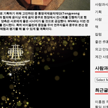
사람과
기획
로 기획하기 위해 고민하던 중 통영국제음악재단(Tongyeong
, TIMF)과 협의해 윤이상 국제 음악 콩쿠르 현장에서 전시회를 진행하기로 했
사람
 양측은 서로에게 좋은 시너지가 될 것으로 공감했다. MVAK는 이번 전
 전시한다. 특히 바이올린에 중점을 두어 연주자들과 콩쿠르 본선 참
책
험과 평가를 해 볼 수 있게 할 계획이다.
칼럼
좋은 作
외교·안
계간 사
사람과
사
람
최근글
과
사
회
이홍원 
글
통일 지