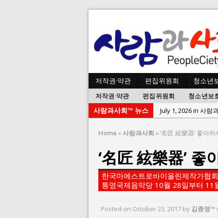
저작권·약관
편집위원회
청소년
저작권·약관
편집위원회
청소년보
사람과사회™ 뉴스
July 1, 2026 in 사
June 22, 2026 in
Home
»
사람과사회
»
‘名匠 絃樂器’ 좋아하
June 8, 2026 in 
‘名匠 絃樂器’ 좋
June 2, 2026 in 
May 27, 2026 in
한국마에스트로바이올린제작가협회, 
May 23, 2026 in
통영국제음악당 10월 28일부터 11월
August 3, 2026 i
Posted on
October 23, 2017
by
김종영™
July 26, 2026 in 