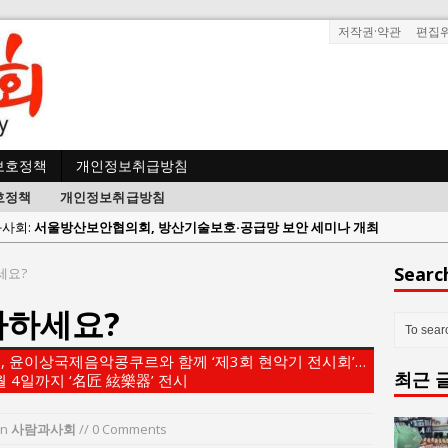
저작권·약관
편집
보호정책
개인정보취급방침
호정책
개인정보취급방침
람과사회:
서울방산보안협의회, 방산기술보호·공급망 보안 세미나 개최
 사람과사회:
서효석 충청향우회중앙회 총재 취임 논란 확산
Searc
세요?
사람과사회:
지방의회 공약은 ‘빛 좋은 개살구’인가?
아하세요?
사람과사회:
“7월 1일 의장 선출은 ‘위법’이다”
 사람과사회:
“엄마의 절박함과 ‘실무형 정치인’으로 생활정치 실현”
윤이상국제음악콩쿠르와 함께 ‘제3회 현악기 전시회’…
최근 
 사람과사회:
김종대, “현대전, 강한 군대도 약해질 수 있다”
 4일까지 ‘名匠 絃樂器’ 전시
n 사람과사회:
이홍원 작가, 생활문화상품 4종 판매
in
사람과사회
// 0 Comments
사람과사회:
통일 지향 2국가론: 한반도 평화의 새로운 길