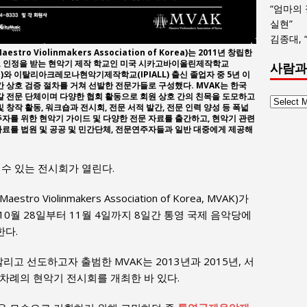
“엄마의
실현”
김종대, 
 Violinmakers Association of Korea)는 2011년 창립한
로 인정을 받는 현악기 제작 학교인 미국 시카고바이올린제작학교
사람과
g, CSVM)와 이탈리아크레모나현악기제작학교(IPIALL) 출신 졸업자 중 5년 이
간 상호 검증 절차를 거쳐 선발한 전문가들로 구성했다. MVAK는 한국
 갈 전문 단체이며 다양한 협회 활동으로 회원 상호 간의 친목을 도모하고
사
 창작 활동, 워크숍과 전시회, 전문 서적 발간, 전문 인력 양성 등 폭넓
람
주자를 위한 현악기 가이드 및 다양한 전문 자료를 출간하고, 현악기 관련
자료를 법원 및 공공 및 민간단체, 전문연주자들과 일반 대중에게 제공해
과
사
회
볼 수 있는 전시회가 열린다.
글
목
(Maestro Violinmakers Association of Korea, MVAK)가
록
 10월 28일부터 11월 4일까지 8일간 통영 국제 음악당에
한다.
리고 선도하고자 출범한 MVAK는 2013년과 2015년, 서
차례의 현악기 전시회를 개최한 바 있다.