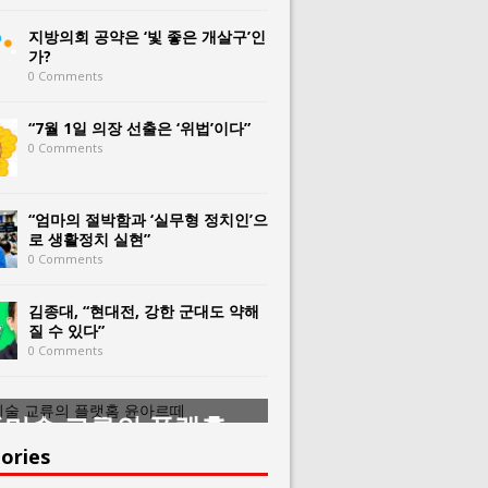
지방의회 공약은 ‘빛 좋은 개살구’인
가?
0 Comments
“7월 1일 의장 선출은 ‘위법’이다”
0 Comments
“엄마의 절박함과 ‘실무형 정치인’으
로 생활정치 실현”
0 Comments
김종대, “현대전, 강한 군대도 약해
질 수 있다”
0 Comments
미술 교류의 플랫홈
한중미술 교류의 
아르떼
윤아르떼
ories