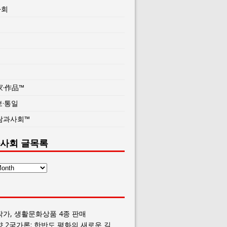
사회
家·作品™
보·통일
람과사회™
사회 글목록
작가, 생활문화상품 4종 판매
향 2국가론: 한반도 평화의 새로운 길