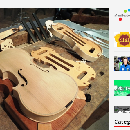
한중미술 교류의 플랫홈
한중
윤아르떼
윤
Categ