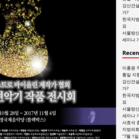
목
강산건설
록
가?
한국지방
표
서울방산
세미나 
Recen
이홍원 
통일 지
강산건설
가?
한국지방
표
서울방산
세미나 
서효석 
지방의회 
“7월 1