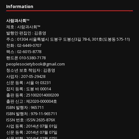
사
Information
회
글
사람과사회
™
목
제호
:
사람과사회™
록
발행인
·
편집인
:
김종영
주소
: 01304
서울특별시 도봉구 도봉산3길
78-6, 301호(도봉동 575-11
)
전화
:
02-6449-0707
팩스 :
02-6015-8778
핸드폰
010-5380-7178
peoplesocietybook@gmail.com
청소년 보호 책임자
:
김종영
사업자
:
207-05-29428
신문 등록
: 서울 아 03231
잡지 등록
: 도봉 바 00014
출판 등록
: 251002014000209
출판 신고
: 제2020-000004호
ISBN
발행자 : 965711
ISBN
발행처 : 979-11-965711
ISSN
번호 :
ISSN
2635-876X
사업 등록
: 2014년 07월 01일
신문 등록
: 2014년 07월 07일
신문 발행
: 2014년 07월 07일