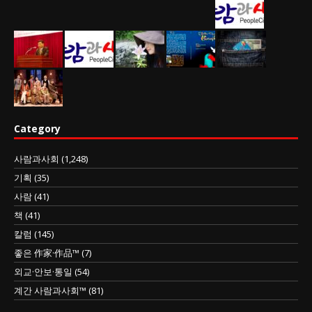
Category
사람과사회
(1,248)
기획
(35)
사람
(41)
책
(41)
칼럼
(145)
좋은 作家·作品™
(7)
외교·안보·통일
(54)
계간 사람과사회™
(81)