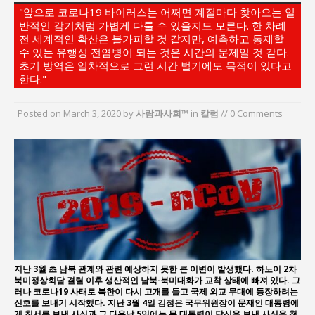
"앞으로 코로나19 바이러스는 어쩌면 계절마다 찾아오는 일
현”
반적인 감기처럼 가볍게 다룰 수 있을지도 모른다. 한 차례
김종대, “현대전, 강한 군대도 약해질 수 있다”
전 세계적인 확산은 불가피할 것 같지만, 예측하고 통제할
수 있는 유행성 전염병이 되는 것은 시간의 문제일 것 같다.
이홍원 작가, 생활문화상품 4종 판매
초기 방역은 일차적으로 그런 시간 벌기에도 목적이 있다고
통일 지향 2국가론: 한반도 평화의 새로운 길
한다."
강산건설 박재윤 강제추행 사건, 무엇이 문제인가?
Posted on
March 3, 2020
by
사람과사회™
in
칼럼
// 0 Comments
한국지방재정공제회, 2026년 정기 승진 인사 발표
지난 3월 초 남북 관계와 관련 예상하지 못한 큰 이변이 발생했다. 하노이 2차
북미정상회담 결렬 이후 생산적인 남북·북미대화가 교착 상태에 빠져 있다. 그
러나 코로나19 사태로 북한이 다시 고개를 들고 국제 외교 무대에 등장하려는
신호를 보내기 시작했다. 지난 3월 4일 김정은 국무위원장이 문재인 대통령에
게 친서를 보낸 사실과 그 다음날 5일에는 문 대통령이 답신을 보낸 사실을 청