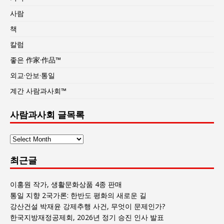
사람
책
칼럼
좋은 作家·作品™
외교·안보·통일
계간 사람과사회™
사람과사회 글목록
사
람
최근글
과
사
회
이홍원 작가, 생활문화상품 4종 판매
글
통일 지향 2국가론: 한반도 평화의 새로운 길
목
강산건설 박재윤 강제추행 사건, 무엇이 문제인가?
록
한국지방재정공제회, 2026년 정기 승진 인사 발표