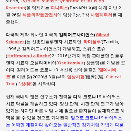
storm,
Cytokine Release Syndrome or Infusion
Reaction
)을 억제하는
파나픽스
(PANAPHIX)에 대해 지난 2
월 26일
식품의약품안전처
에 임상 2상, 3상
시험계획서
를 제
출했다.
다국적 제약 회사인 미국의
길리어드사이언스(
Gilead
Sciences
)
는 신종인플루엔자 치료제인 ‘
타미플루
’(Tamiflu,
1996년 길리어드사이언스가 개발하고, 스위스 로슈
(
Hoffmann-La Roche
)가 2016년까지 독점 판매했던 인플루
엔자 치료제 오셀타미비어(
Oseltamivir
) 상품명)를 개발한 곳
이다. 길리어드는 코로나19 백신용 신약 물질인 ‘
렘데시비
르
’를 이번 달(2020년 3월)부터
임상시험
(臨床試驗,
Clinical
Trial
)
3상(床)
을 시작한다.
현재 국내외 많은 연구소가 전력을 다해 코로나19 바이러스
치료 약물을 개발하고 있다. 양산 단계, 시판 단계 연구가 남아
있기는 하지만 빠른 시일 내에 필요한 환자들이 실제적으로 혜
택을 볼 수 있을 것으로 기대된다.
앞으로 코로나19 바이러스
는 어쩌면 계절마다 찾아오는 일반적인 감기처럼 가볍게 다룰