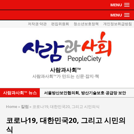
MENU
MENU
저작권·약관
편집위원회
청소년보호정책
개인정보취급방침
사람과사회™
사람과사회™가 만드는 신문·잡지·책
사람과사회™ 뉴스
서울방산보안협의회, 방산기술보호·공급망 보안
세미나 개최
서효석 충청향우회중앙회 총재 취임 논란 확산
Home
»
칼럼
»
코로나19, 대한민국20, 그리고 시민의식
지방의회 공약은 ‘빛 좋은 개살구’인가?
코로나19, 대한민국20, 그리고 시민의
“7월 1일 의장 선출은 ‘위법’이다”
식
“엄마의 절박함과 ‘실무형 정치인’으로 생활정치 실