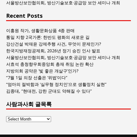
서울방산보안협의회, 방산기술보호·공급망 보안 세미나 개최
Recent Posts
이홍원 작가, 생활문화상품 4종 판매
통일 지향 2국가론: 한반도 평화의 새로운 길
강산건설 박재윤 강제추행 사건, 무엇이 문제인가?
한국지방재정공제회, 2026년 정기 승진 인사 발표
서울방산보안협의회, 방산기술보호·공급망 보안 세미나 개최
서효석 충청향우회중앙회 총재 취임 논란 확산
지방의회 공약은 ‘빛 좋은 개살구’인가?
“7월 1일 의장 선출은 ‘위법’이다”
“엄마의 절박함과 ‘실무형 정치인’으로 생활정치 실현”
김종대, “현대전, 강한 군대도 약해질 수 있다”
사람과사회 글목록
사
람
과