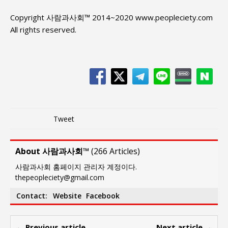
Copyright 사람과사회™ 2014~2020 www.peopleciety.com
All rights reserved.
Tweet
About 사람과사회™
(
266 Articles
)
사람과사회 홈페이지 관리자 계정이다.
thepeopleciety@gmail.com
Contact:
Website
Facebook
← Previous article
Next article →