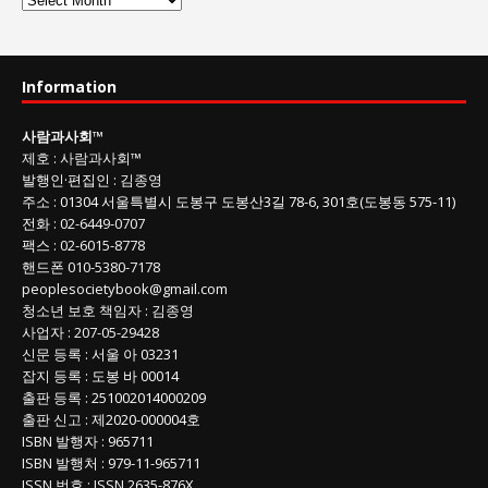
람
과
사
Information
회
글
사람과사회
™
목
제호
:
사람과사회™
록
발행인
·
편집인
:
김종영
주소
: 01304
서울특별시 도봉구 도봉산3길
78-6, 301호(도봉동 575-11
)
전화
:
02-6449-0707
팩스 :
02-6015-8778
핸드폰
010-5380-7178
peoplesocietybook@gmail.com
청소년 보호 책임자
:
김종영
사업자
:
207-05-29428
신문 등록
: 서울 아 03231
잡지 등록
: 도봉 바 00014
출판 등록
: 251002014000209
출판 신고
: 제2020-000004호
ISBN
발행자 : 965711
ISBN
발행처 : 979-11-965711
ISSN
번호 :
ISSN
2635-876X