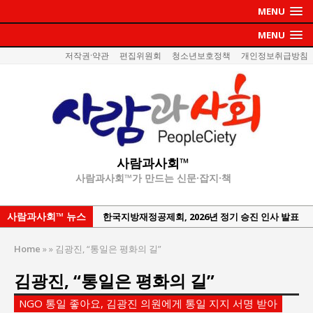
MENU
MENU
저작권·약관
편집위원회
청소년보호정책
개인정보취급방침
사람과사회™
사람과사회™가 만드는 신문·잡지·책
사람과사회™ 뉴스
한국지방재정공제회, 2026년 정기 승진 인사 발표
서울방산보안협의회, 방산기술보호·공급망 보안
Home
»
»
김광진, “통일은 평화의 길”
세미나 개최
김광진, “통일은 평화의 길”
서효석 충청향우회중앙회 총재 취임 논란 확산
지방의회 공약은 ‘빛 좋은 개살구’인가?
NGO 통일 좋아요, 김광진 의원에게 통일 지지 서명 받아