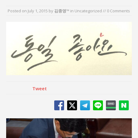
“7월 1일 의장 선출은 ‘위법’이다”
Posted on
July 1, 2015
by
김종영™
in Uncategorized // 0 Comments
“엄마의 절박함과 ‘실무형 정치인’으로 생활정치 실
현”
김종대, “현대전, 강한 군대도 약해질 수 있다”
이홍원 작가, 생활문화상품 4종 판매
통일 지향 2국가론: 한반도 평화의 새로운 길
강산건설 박재윤 강제추행 사건, 무엇이 문제인가?
Tweet