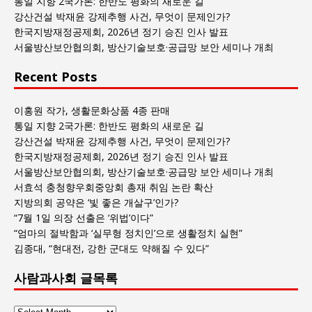
통일 지향 2국가론: 한반도 평화의 새로운 길
목
강산건설 박재윤 강제추행 사건, 무엇이 문제인가?
록
한국지방재정공제회, 2026년 정기 승진 인사 발표
서울방산보안협의회, 방산기술보호·공급망 보안 세미나 개최
Recent Posts
이홍원 작가, 생활문화상품 4종 판매
통일 지향 2국가론: 한반도 평화의 새로운 길
강산건설 박재윤 강제추행 사건, 무엇이 문제인가?
한국지방재정공제회, 2026년 정기 승진 인사 발표
서울방산보안협의회, 방산기술보호·공급망 보안 세미나 개최
서효석 충청향우회중앙회 총재 취임 논란 확산
지방의회 공약은 ‘빛 좋은 개살구’인가?
“7월 1일 의장 선출은 ‘위법’이다”
“엄마의 절박함과 ‘실무형 정치인’으로 생활정치 실현”
김종대, “현대전, 강한 군대도 약해질 수 있다”
사람과사회 글목록
사