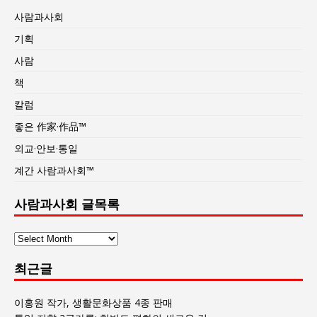
사람과사회
기획
사람
책
칼럼
좋은 作家·作品™
외교·안보·통일
계간 사람과사회™
사람과사회 글목록
사
람
최근글
과
사
회
이홍원 작가, 생활문화상품 4종 판매
글