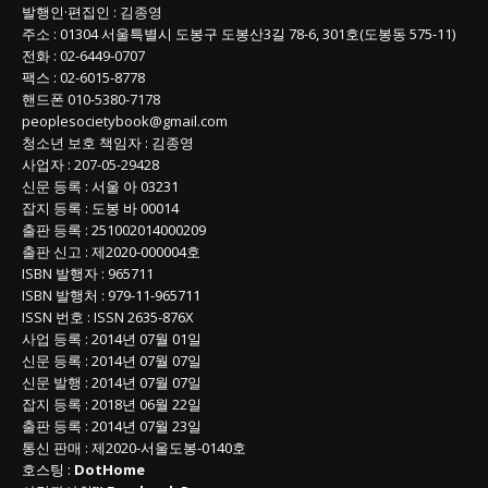
발행인
·
편집인
:
김종영
주소
: 01304
서울특별시 도봉구 도봉산3길
78-6, 301호(도봉동 575-11
)
전화
:
02-6449-0707
팩스 :
02-6015-8778
핸드폰
010-5380-7178
peoplesocietybook@gmail.com
청소년 보호 책임자
:
김종영
사업자
:
207-05-29428
신문 등록
: 서울 아 03231
잡지 등록
: 도봉 바 00014
출판 등록
: 251002014000209
출판 신고
: 제2020-000004호
ISBN
발행자 : 965711
ISBN
발행처 : 979-11-965711
ISSN
번호 :
ISSN
2635-876X
사업 등록
: 2014년 07월 01일
신문 등록
: 2014년 07월 07일
신문 발행
: 2014년 07월 07일
잡지 등록
: 2018년 06월 22일
출판 등록
: 2014년 07월 23일
통신 판매
:
제
2020-
서울도봉
-0140
호
호스팅 :
DotHome