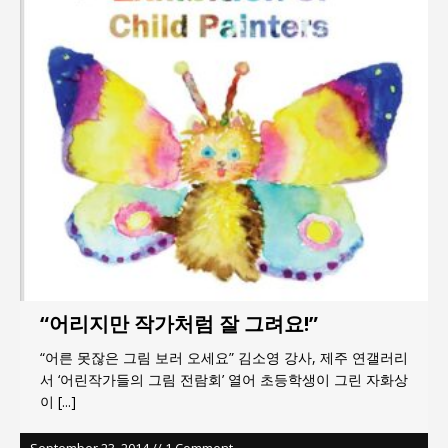
지방의회 공약은 ‘빛 좋은 개살구’인가?
“7월 1일 의장 선출은 ‘위법’이다”
“엄마의 절박함과 ‘실무형 정치인’으로 생활정치 실
현”
김종대, “현대전, 강한 군대도 약해질 수 있다”
이홍원 작가, 생활문화상품 4종 판매
통일 지향 2국가론: 한반도 평화의 새로운 길
“어리지만 작가처럼 잘 그려요!”
“어른 못잖은 그림 보러 오세요” 김소영 강사, 제주 연갤러리
서 ‘어린작가들의 그림 전람회’ 열어 초등학생이 그린 자화상
이
[...]
September 23, 2014 // 1 Comment