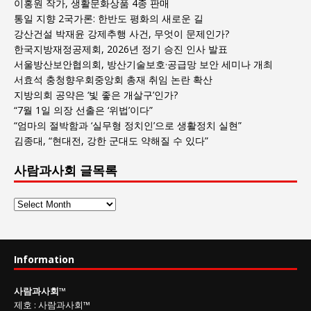
이홍원 작가, 생활문화상품 4종 판매
통일 지향 2국가론: 한반도 평화의 새로운 길
강산건설 박재윤 강제추행 사건, 무엇이 문제인가?
한국지방재정공제회, 2026년 정기 승진 인사 발표
서울방산보안협의회, 방산기술보호·공급망 보안 세미나 개최
서효석 충청향우회중앙회 총재 취임 논란 확산
지방의회 공약은 ‘빛 좋은 개살구’인가?
“7월 1일 의장 선출은 ‘위법’이다”
“엄마의 절박함과 ‘실무형 정치인’으로 생활정치 실현”
김종대, “현대전, 강한 군대도 약해질 수 있다”
사람과사회 글목록
사
람
과
사
Information
회
글
사람과사회
™
목
제호
:
사람과사회™
록