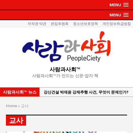
MENU
MENU
저작권·약관
편집위원회
청소년보호정책
개인정보취급방침
사람과사회™
사람과사회™가 만드는 신문·잡지·책
사람과사회™ 뉴스
강산건설 박재윤 강제추행 사건, 무엇이 문제인가?
한국지방재정공제회, 2026년 정기 승진 인사 발표
Home
»
교사
서울방산보안협의회, 방산기술보호·공급망 보안
세미나 개최
교사
서효석 충청향우회중앙회 총재 취임 논란 확산