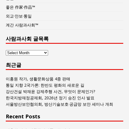
좋은 作家·作品™
외교·안보·통일
계간 사람과사회™
사람과사회 글목록
사
람
최근글
과
사
회
이홍원 작가, 생활문화상품 4종 판매
글
통일 지향 2국가론: 한반도 평화의 새로운 길
목
강산건설 박재윤 강제추행 사건, 무엇이 문제인가?
록
한국지방재정공제회, 2026년 정기 승진 인사 발표
서울방산보안협의회, 방산기술보호·공급망 보안 세미나 개최
Recent Posts