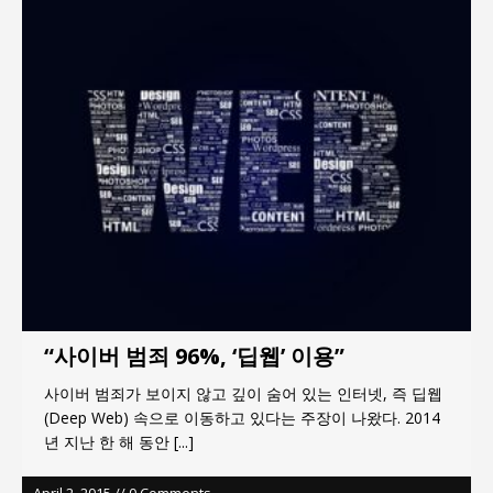
한국지방재정공제회, 2026년 정기 승진 인사 발표
서울방산보안협의회, 방산기술보호·공급망 보안
세미나 개최
서효석 충청향우회중앙회 총재 취임 논란 확산
지방의회 공약은 ‘빛 좋은 개살구’인가?
“7월 1일 의장 선출은 ‘위법’이다”
창동 다우아트리체 ‘3년의 멈춤’…채권자들이 강산
건설로 간 이유는?
“사이버 범죄 96%, ‘딥웹’ 이용”
사이버 범죄가 보이지 않고 깊이 숨어 있는 인터넷, 즉 딥웹
(Deep Web) 속으로 이동하고 있다는 주장이 나왔다. 2014
년 지난 한 해 동안
[...]
April 2, 2015 // 0 Comments