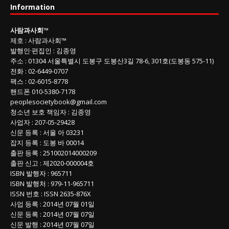
Information
회
글
사람과사회
™
목
제호
:
사람과사회™
록
발행인
·
편집인
:
김종영
주소
: 01304
서울특별시 도봉구 도봉산3길
78-6, 301호(도봉동 575-11
)
전화
:
02-6449-0707
팩스 :
02-6015-8778
핸드폰
010-5380-7178
peoplesocietybook@gmail.com
청소년 보호 책임자
:
김종영
사업자
:
207-05-29428
신문 등록
: 서울 아 03231
잡지 등록
: 도봉 바 00014
출판 등록
: 251002014000209
출판 신고
: 제2020-000004호
ISBN
발행자 : 965711
ISBN
발행처 : 979-11-965711
ISSN
번호 :
ISSN
2635-876X
사업 등록
: 2014년 07월 01일
신문 등록
: 2014년 07월 07일
신문 발행
: 2014년 07월 07일