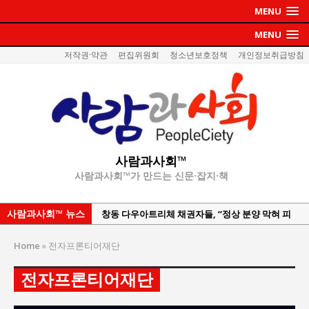
MENU
MENU
저작권·약관
편집위원회
청소년보호정책
개인정보취급방침
사람과사회™
사람과사회™가 만드는 신문·잡지·책
사람과사회™ 뉴스
창동 다우아트리체 채권자들, “정상 분양 막혀 피
해 장기화”…강산건설 규탄 집회
Home
»
전자프론티어재단
이홍원 작가, 생활문화상품 4종 판매
통일 지향 2국가론: 한반도 평화의 새로운 길
전자프론티어재단
강산건설 박재윤 강제추행 사건, 무엇이 문제인가?