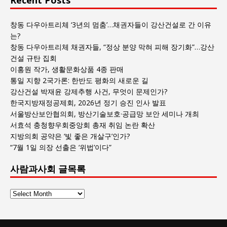
창동 다우아트리체 ‘3년의 멈춤’…채권자들이 강산건설로 간 이유
는?
창동 다우아트리체 채권자들, “정상 분양 막혀 피해 장기화”…강산
건설 규탄 집회
이홍원 작가, 생활문화상품 4종 판매
통일 지향 2국가론: 한반도 평화의 새로운 길
강산건설 박재윤 강제추행 사건, 무엇이 문제인가?
한국지방재정공제회, 2026년 정기 승진 인사 발표
서울방산보안협의회, 방산기술보호·공급망 보안 세미나 개최
서효석 충청향우회중앙회 총재 취임 논란 확산
지방의회 공약은 ‘빛 좋은 개살구’인가?
“7월 1일 의장 선출은 ‘위법’이다”
사람과사회 글목록
사
람
과
사