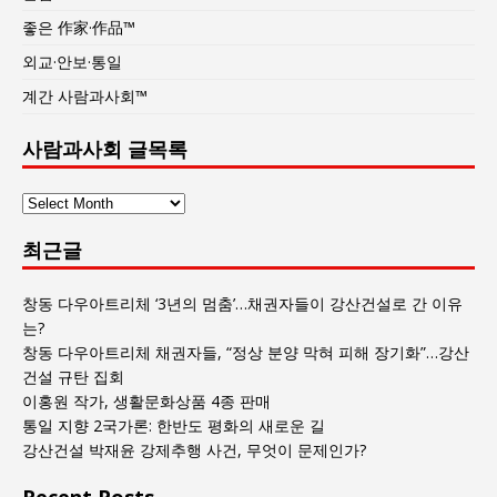
좋은 作家·作品™
외교·안보·통일
계간 사람과사회™
사람과사회 글목록
사
람
최근글
과
사
회
창동 다우아트리체 ‘3년의 멈춤’…채권자들이 강산건설로 간 이유
글
는?
목
창동 다우아트리체 채권자들, “정상 분양 막혀 피해 장기화”…강산
록
건설 규탄 집회
이홍원 작가, 생활문화상품 4종 판매
통일 지향 2국가론: 한반도 평화의 새로운 길
강산건설 박재윤 강제추행 사건, 무엇이 문제인가?
Recent Posts