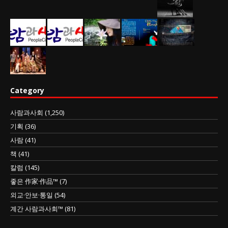
Category
사람과사회
(1,250)
기획
(36)
사람
(41)
책
(41)
칼럼
(145)
좋은 作家·作品™
(7)
외교·안보·통일
(54)
계간 사람과사회™
(81)