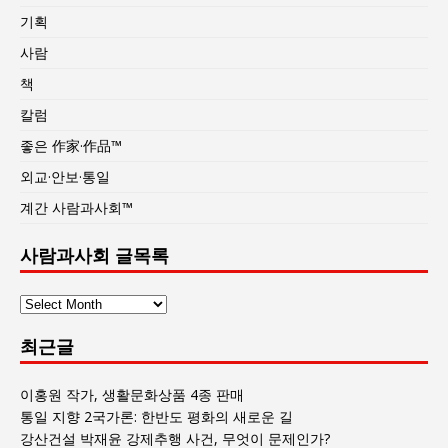
기획
사람
책
칼럼
좋은 作家·作品™
외교·안보·통일
계간 사람과사회™
사람과사회 글목록
사
람
최근글
과
사
회
이홍원 작가, 생활문화상품 4종 판매
글
통일 지향 2국가론: 한반도 평화의 새로운 길
목
강산건설 박재윤 강제추행 사건, 무엇이 문제인가?