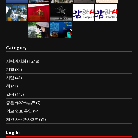
Category
사람과사회
(1,248)
기획
(35)
사람
(41)
책
(41)
칼럼
(145)
좋은 作家·作品™
(7)
외교·안보·통일
(54)
계간 사람과사회™
(81)
Log In