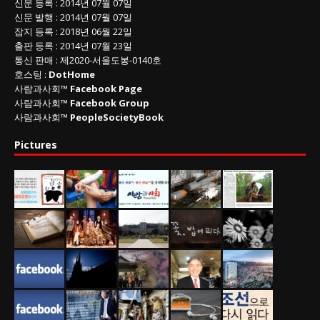
신문 등록
: 2014년 07월 07일
신문 발행
: 2014년 07월 07일
잡지 등록
: 2018년 06월 22일
출판 등록
: 2014년 07월 23일
통신 판매
:
제
2020-
서울도봉
-0140
호
호스팅 :
DotHome
사람과사회™
Facebook Page
사람과사회™
Facebook Group
사람과사회™
PeopleSocietyBook
Pictures