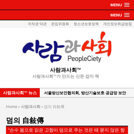
MENU
MENU
저작권·약관
편집위원회
청소년보호정책
개인정보취급방침
사람과사회™
사람과사회™가 만드는 신문·잡지·책
사람과사회™ 뉴스
서울방산보안협의회, 방산기술보호·공급망 보안
세미나 개최
Home
»
사람과사회
»
덤의 自敍傳
서효석 충청향우회중앙회 총재 취임 논란 확산
덤의 自敍傳
지방의회 공약은 ‘빛 좋은 개살구’인가?
“7월 1일 의장 선출은 ‘위법’이다”
“손수 몸으로 읽은 고향이 덤으로 주는 것은 때 묻지 않은 향