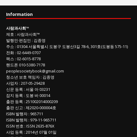
과
사
Information
회
글
사람과사회
™
목
제호
:
사람과사회™
록
발행인
·
편집인
:
김종영
주소
: 01304
서울특별시 도봉구 도봉산3길
78-6, 301호(도봉동 575-11
)
전화
:
02-6449-0707
팩스 :
02-6015-8778
핸드폰
010-5380-7178
peoplesocietybook@gmail.com
청소년 보호 책임자
:
김종영
사업자
:
207-05-29428
신문 등록
: 서울 아 03231
잡지 등록
: 도봉 바 00014
출판 등록
: 251002014000209
출판 신고
: 제2020-000004호
ISBN
발행자 : 965711
ISBN
발행처 : 979-11-965711
ISSN
번호 :
ISSN
2635-876X
사업 등록
: 2014년 07월 01일