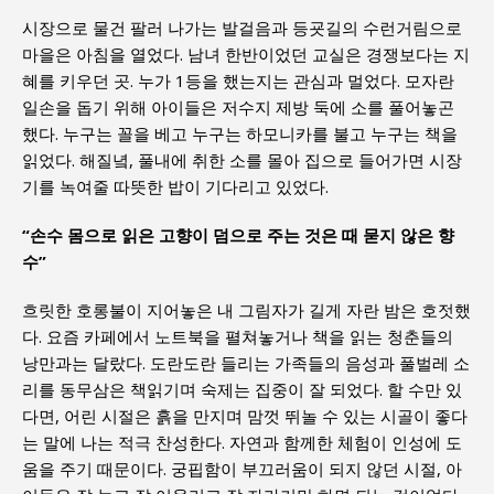
시장으로 물건 팔러 나가는 발걸음과 등굣길의 수런거림으로
마을은 아침을 열었다. 남녀 한반이었던 교실은 경쟁보다는 지
혜를 키우던 곳. 누가 1등을 했는지는 관심과 멀었다. 모자란
일손을 돕기 위해 아이들은 저수지 제방 둑에 소를 풀어놓곤
했다. 누구는 꼴을 베고 누구는 하모니카를 불고 누구는 책을
읽었다. 해질녘, 풀내에 취한 소를 몰아 집으로 들어가면 시장
기를 녹여줄 따뜻한 밥이 기다리고 있었다.
“손수 몸으로 읽은 고향이 덤으로 주는 것은 때 묻지 않은 향
수”
흐릿한 호롱불이 지어놓은 내 그림자가 길게 자란 밤은 호젓했
다. 요즘 카페에서 노트북을 펼쳐놓거나 책을 읽는 청춘들의
낭만과는 달랐다. 도란도란 들리는 가족들의 음성과 풀벌레 소
리를 동무삼은 책읽기며 숙제는 집중이 잘 되었다. 할 수만 있
다면, 어린 시절은 흙을 만지며 맘껏 뛰놀 수 있는 시골이 좋다
는 말에 나는 적극 찬성한다. 자연과 함께한 체험이 인성에 도
움을 주기 때문이다. 궁핍함이 부끄러움이 되지 않던 시절, 아