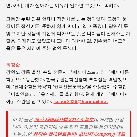
면, 아니, 내가 살아가는 이유가 된다면 그것으로 족하다.
그동안 누린 덤은 언제나 적정치를 넘는 것이었다. 그것이 물
질이든 정신이든, 뜻하지 않게 만나고 입고 즐겼다. 당연한 듯
잊고 지난 것들이 기껍게 다가오는 것은 나이듦이 전해주는 깨
달음. 이제라도 알았으니 그나마 다행한 일, 겸손함과 너그러
움은 묵은 시간이 주는 덤인 듯싶다.
최장순
강원도 강릉 출생. 수필 전문지 『에세이스트』와 『에세이문
학』으로 등단했다. 한국수필문학진흥회 부회장을 역임했으
며, ‘현대수필문학상’과 ‘한국산문문학상’을 수상했다. 수필집
『이별연습』, 『유리새』를 출간했다. 현재 계간 『에세이피
아』 주간을 맡고 있다.
jschoi0426@hanmail.net
※ 이 글은
계간 사람과사회 2017년 봄호
에 게재한 것입
니다. 아울러 계간지에 넣은 필자 프로필은 동명이인(同
名異人)인
최장순 엘레멘트퀌퍼니(LMNT Company) 대표