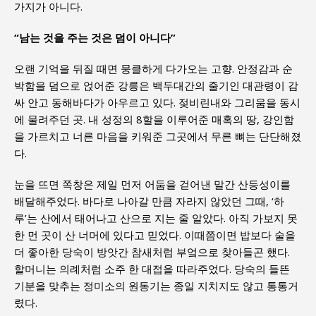
가지가 아니다.
“남는 것을 주는 것은 덤이 아니다”
오랜 기억을 뒤질 때면 뭉클하게 다가오는 고향. 안정감과 순
박함을 덤으로 얹어준 강릉은 백두대간의 줄기인 대관령이 감
싸 안고 동해바다가 아우르고 있다. 젖비린내와 그리움을 동시
에 물려주던 곳. 내 성정의 8할을 이루어준 매혹의 땅, 강인함
을 가르치고 너른 마음을 키워준 그곳에서 무른 뼈는 단단해졌
다.
눈을 뜨면 쪽창은 제일 먼저 어둠을 걷어낸 말간 산등성이를
배달해주었다. 바다로 나아갈 만큼 자라지 않았던 그때, ‘하
루’는 산에서 태어나고 산으로 지는 줄 알았다. 아직 가보지 못
한 먼 곳이 산 너머에 있다고 믿었다. 이때쯤이면 밥보다 술을
더 좋아한 당숙이 방앗간 참새처럼 부엌으로 찾아들곤 했다.
할머니는 의례처럼 소주 한 대접을 따라주었다. 당숙의 들뜬
기분을 맞추는 정미소의 원동기는 종일 지치지도 않고 통통거
렸다.