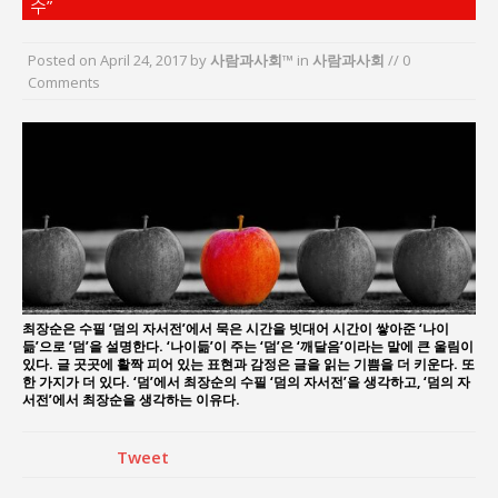
수”
“엄마의 절박함과 ‘실무형 정치인’으로 생활정치 실
현”
Posted on
April 24, 2017
by
사람과사회™
in
사람과사회
// 0
김종대, “현대전, 강한 군대도 약해질 수 있다”
Comments
이홍원 작가, 생활문화상품 4종 판매
통일 지향 2국가론: 한반도 평화의 새로운 길
강산건설 박재윤 강제추행 사건, 무엇이 문제인가?
한국지방재정공제회, 2026년 정기 승진 인사 발표
최장순은 수필 ‘덤의 자서전’에서 묵은 시간을 빗대어 시간이 쌓아준 ‘나이
듦’으로 ‘덤’을 설명한다. ‘나이듦’이 주는 ‘덤’은 ‘깨달음’이라는 말에 큰 울림이
있다. 글 곳곳에 활짝 피어 있는 표현과 감정은 글을 읽는 기쁨을 더 키운다. 또
한 가지가 더 있다. ‘덤’에서 최장순의 수필 ‘덤의 자서전’을 생각하고, ‘덤의 자
서전’에서 최장순을 생각하는 이유다.
Tweet