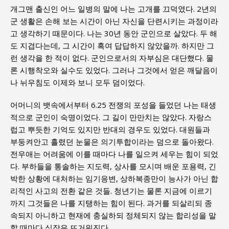
개그맨 출신인 어느 일병의 말에 나는 고개를 끄덕였다. 2년의
군 생활은 손해 보는 시간이 아닌 자신을 단련시키는 과정이라
고 생각하기 때문이다. 나는 30년 동안 군인으로 살았다. 두 해
도 지겹다는데, 그 시간이 혹여 답답하지 않았을까. 하지만 그
런 생각을 한 적이 없다. 군인으로서의 자부심은 대단했다. 물
론 시행착오와 실수도 있었다. 그러나 그것에서 얻은 깨달음이
나 뉘우침도 이제와 보니 모두 덤이었다.
어머니의 뱃속에서부터 6.25 전쟁의 포성을 들었던 나는 태생
적으로 군인이 숙명이었다. 그 길이 만만치는 않았다. 자랑스
럽고 뿌듯한 기억도 있지만 반대의 경우도 있었다. 대원들과
부둥켜안고 흘렸던 눈물은 의기투합이라는 덤으로 돌아왔다.
전우애는 어려움에 이를 때마다 나를 일으켜 세우는 힘이 되었
다. 부하들을 통솔하는 지도력, 상사를 모시며 배운 포용력, 긴
박한 상황에 대처하는 임기응변, 상하복종만이 능사가 아닌 합
리적인 사고의 전환 같은 것들. 청년기는 물론 지금에 이르기
까지 그것들은 나를 지탱하는 힘이 된다. 과거를 되살리되 종
속되지 아니하고 현재에 충실하되 정체되지 않는 합리성을 말
할 때마다 심장은 뜨거워진다.