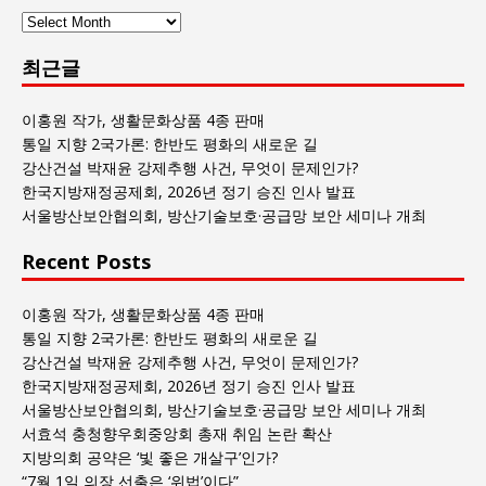
사
람
최근글
과
사
회
이홍원 작가, 생활문화상품 4종 판매
글
통일 지향 2국가론: 한반도 평화의 새로운 길
목
강산건설 박재윤 강제추행 사건, 무엇이 문제인가?
록
한국지방재정공제회, 2026년 정기 승진 인사 발표
서울방산보안협의회, 방산기술보호·공급망 보안 세미나 개최
Recent Posts
이홍원 작가, 생활문화상품 4종 판매
통일 지향 2국가론: 한반도 평화의 새로운 길
강산건설 박재윤 강제추행 사건, 무엇이 문제인가?
한국지방재정공제회, 2026년 정기 승진 인사 발표
서울방산보안협의회, 방산기술보호·공급망 보안 세미나 개최
서효석 충청향우회중앙회 총재 취임 논란 확산
지방의회 공약은 ‘빛 좋은 개살구’인가?
“7월 1일 의장 선출은 ‘위법’이다”