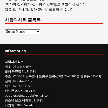
“엄마의 절박함과 ‘실무형 정치인’으로 생활정치 실현”
김종대, “현대전, 강한 군대도 약해질 수 있다”
사람과사회 글목록
사
람
과
사
Information
회
글
사람과사회
™
목
제호
:
사람과사회™
록
발행인
·
편집인
:
김종영
주소
: 01304
서울특별시 도봉구 도봉산3길
78-6, 301호(도봉동 575-11
)
전화
:
02-6449-0707
팩스 :
02-6015-8778
핸드폰
010-5380-7178
peoplesocietybook@gmail.com
청소년 보호 책임자
:
김종영
사업자
:
207-05-29428