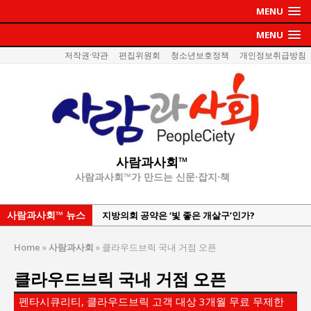
MENU
MENU
저작권·약관
편집위원회
청소년보호정책
개인정보취급방침
사람과사회™
사람과사회™가 만드는 신문·잡지·책
사람과사회™ 뉴스
지방의회 공약은 ‘빛 좋은 개살구’인가?
“7월 1일 의장 선출은 ‘위법’이다”
Home
»
사람과사회
»
클라우드브릭 국내 거점 오픈
“엄마의 절박함과 ‘실무형 정치인’으로 생활정치 실
클라우드브릭 국내 거점 오픈
현”
김종대, “현대전, 강한 군대도 약해질 수 있다”
펜타시큐리티, 클라우드브릭 고객 대상 3개월 무료 무제한