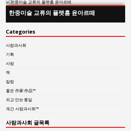
한중미술 교류의 플랫홈 윤아르떼
Categories
사람과사회
기획
사람
책
칼럼
좋은 作家·作品™
외교·안보·통일
계간 사람과사회™
사람과사회 글목록