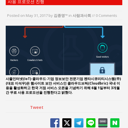
사용 프로모션 진행
이홍원 작가, 생활문화상품 4종 판매
통일 지향 2국가론: 한반도 평화의 새로운 길
Posted on
May 31, 2017
by
김종영™
in
사람과사회
// 0 Comments
강산건설 박재윤 강제추행 사건, 무엇이 문제인가?
한국지방재정공제회, 2026년 정기 승진 인사 발표
서울방산보안협의회, 방산기술보호·공급망 보안
세미나 개최
서효석 충청향우회중앙회 총재 취임 논란 확산
사물인터넷(IoT)·클라우드·기업 정보보안 전문기업 펜타시큐리티시스템(주)
(대표 이석우)은 웹사이트 보안 서비스인 클라우드브릭(Cloudbric) 국내 이
용을 활성화하고 한국 거점 서비스 오픈을 기념하기 위해 6월 1일부터 3개월
간 무료 사용 프로모션을 진행한다고 밝혔다.
Tweet