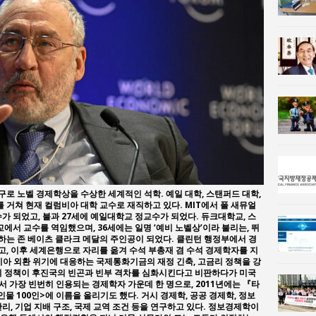
사람과사회:
통일 지향 2국가론: 한반도 평화의 새로운 길
사람과사회:
강산건설 박재윤 강제추행 사건, 무엇이 문제인가?
로 노벨 경제학상을 수상한 세계적인 석학. 예일 대학, 스탠퍼드 대학,
를 거쳐 현재 컬럼비아 대학 교수로 재직하고 있다. MIT에서 폴 새뮤얼
가 되었고, 불과 27세에 예일대학교 정교수가 되었다. 듀크대학교, 스
서 교수를 역임했으며, 36세에는 일명 ‘예비 노벨상’이라 불리는, 뛰
는 존 베이츠 클라크 메달의 주인공이 되었다. 클린턴 행정부에서 경
, 이후 세계은행으로 자리를 옮겨 수석 부총재 겸 수석 경제학자를 지
시아 외환 위기에 대응하는 국제통화기금의 재정 긴축, 고금리 정책을 강
의 정책이 후진국의 빈곤과 빈부 격차를 심화시킨다고 비판하다가 미국
 가장 빈번히 인용되는 경제학자 가운데 한 명으로, 2011년에는 『타
물 100인>에 이름을 올리기도 했다. 거시 경제학, 공공 경제학, 정보
리, 기업 지배 구조, 국제 교역 조건 등을 연구하고 있다. 정보경제학이