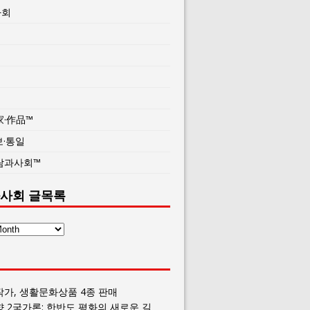
사회
家·作品™
보·통일
람과사회™
사회 글목록
작가, 생활문화상품 4종 판매
향 2국가론: 한반도 평화의 새로운 길