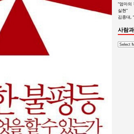
“엄마의
실현”
김종대, 
사람과
사
람
과
사
회
글
목
록