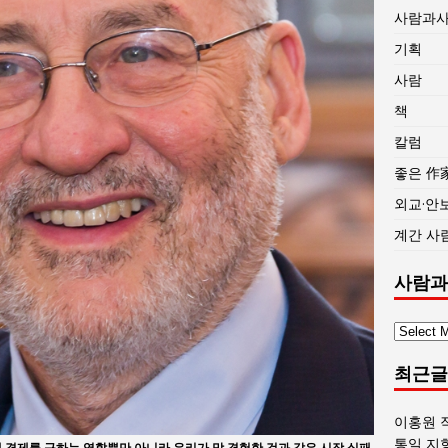
사람과
기획
사람
책
칼럼
좋은 作
외교·안
계간 사
사람과
사
람
최근글
과
사
회
이홍원 
글
통일 지
 경제를 구하는 역할뿐만 아니라 우리가 막 경험한 것과 같은 시장 실패