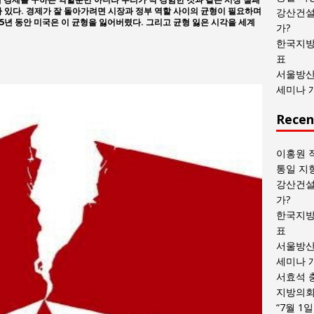
목
가 있다. 경제가 잘 돌아가려면 시장과 정부 역할 사이의 균형이 필요하며
강산건설
5년 동안 미국은 이 균형을 잃어버렸다. 그리고 균형 잃은 시각을 세계
록
가?
한국지방
표
서울방산
세미나 
Recen
이홍원 
통일 지
강산건설
가?
한국지방
표
서울방산
세미나 
서효석 
지방의회 
“7월 1