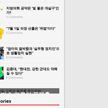
지방의회 공약은 ‘빛 좋은 개살구’인
가?
0 Comments
“7월 1일 의장 선출은 ‘위법’이다”
0 Comments
“엄마의 절박함과 ‘실무형 정치인’으
로 생활정치 실현”
0 Comments
김종대, “현대전, 강한 군대도 약해
질 수 있다”
0 Comments
미술 교류의 플랫홈
한중미술 교류의 
아르떼
윤아르떼
ories