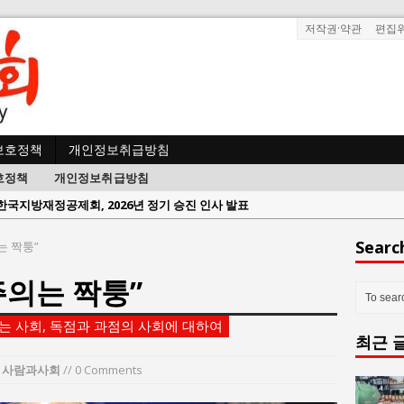
저작권·약관
편집
보호정책
개인정보취급방침
호정책
개인정보취급방침
한국지방재정공제회, 2026년 정기 승진 인사 발표
람과사회:
서울방산보안협의회, 방산기술보호·공급망 보안 세미나 개최
Searc
는 짝퉁”
 사람과사회:
서효석 충청향우회중앙회 총재 취임 논란 확산
주의는 짝퉁”
사람과사회:
지방의회 공약은 ‘빛 좋은 개살구’인가?
사람과사회:
“7월 1일 의장 선출은 ‘위법’이다”
 사회, 독점과 과점의 사회에 대하여
최근 
 사람과사회:
“엄마의 절박함과 ‘실무형 정치인’으로 생활정치 실현”
 사람과사회:
김종대, “현대전, 강한 군대도 약해질 수 있다”
n
사람과사회
// 0 Comments
n 사람과사회:
이홍원 작가, 생활문화상품 4종 판매