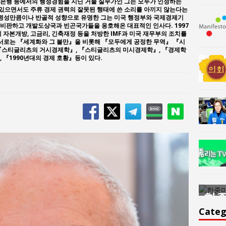
계은행 등에서의 행정경험을 지닌 거물 실무가인 그는 모두가 인정하는
있으면서도 주류 경제 권력의 잘못된 행태에 쓴 소리를 아끼지 않는다는
 명성만큼이나 반골적 성향으로 유명한 그는 미국 행정부와 국제경제기
 비판하고 개발도상국과 빈곤국가들을 옹호해온 대표적인 인사다. 1997
 자본개방, 고금리, 긴축재정 등을 처방한 IMF과 미국 재무부의 조치를
저서로는 『세계화와 그 불만』을 비롯해 『모두에게 공정한 무역』 『시
 『스티글리츠의 거시경제학』, 『스티글리츠의 미시경제학』, 『경제학
 『1990년대의 경제 호황』등이 있다.
한중미술 교류의 플랫홈
한중
윤아르떼
윤
Categ