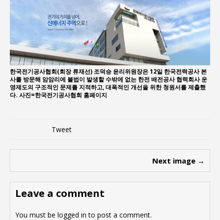
“7월 1일 의장 선출은 ‘위법’이다”
“엄마의 절박함과 ‘실무형 정치인’으로 생활정치 실
현”
김종대, “현대전, 강한 군대도 약해질 수 있다”
이홍원 작가, 생활문화상품 4종 판매
한국전기공사협회(회장 류재선) 조덕승 윤리위원장은 12일 한국전력공사 본
통일 지향 2국가론: 한반도 평화의 새로운 길
사를 방문해 암암리에 불법이 발생할 수밖에 없는 한전 배전공사 협력회사 운
영제도의 구조적인 문제를 지적하고, 대폭적인 개선을 위한 청원서를 제출했
강산건설 박재윤 강제추행 사건, 무엇이 문제인가?
다. 사진=한국전기공사협회 홈페이지
Tweet
Next image →
Leave a comment
You must be
logged in
to post a comment.