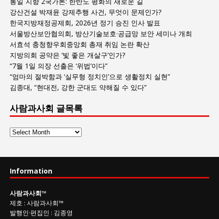
통일 지향 2국가론: 한반도 평화의 새로운 길
강산건설 박재윤 강제추행 사건, 무엇이 문제인가?
한국지방재정공제회, 2026년 정기 승진 인사 발표
서울방산보안협의회, 방산기술보호·공급망 보안 세미나 개최
서효석 충청향우회중앙회 총재 취임 논란 확산
지방의회 공약은 ‘빛 좋은 개살구’인가?
“7월 1일 의장 선출은 ‘위법’이다”
“엄마의 절박함과 ‘실무형 정치인’으로 생활정치 실현”
김종대, “현대전, 강한 군대도 약해질 수 있다”
사람과사회 글목록
사
람
과
사
Information
회
글
사람과사회
™
목
제호
:
사람과사회™
록
발행인
·
편집인
:
김종영