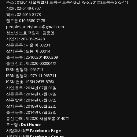
주소
: 01304
서울특별시 도봉구 도봉산3길
78-6, 301호(도봉동 575-11
)
전화
:
02-6449-0707
팩스 :
02-6015-8778
핸드폰
010-5380-7178
peoplesocietybook@gmail.com
청소년 보호 책임자
:
김종영
사업자
:
207-05-29428
신문 등록
: 서울 아 03231
잡지 등록
: 도봉 바 00014
출판 등록
: 251002014000209
출판 신고
: 제2020-000004호
ISBN
발행자 : 965711
ISBN
발행처 : 979-11-965711
ISSN
번호 :
ISSN
2635-876X
사업 등록
: 2014년 07월 01일
신문 등록
: 2014년 07월 07일
신문 발행
: 2014년 07월 07일
잡지 등록
: 2018년 06월 22일
출판 등록
: 2014년 07월 23일
통신 판매
:
제
2020-
서울도봉
-0140
호
호스팅 :
DotHome
사람과사회™
Facebook Page
사람과사회™
Facebook Group