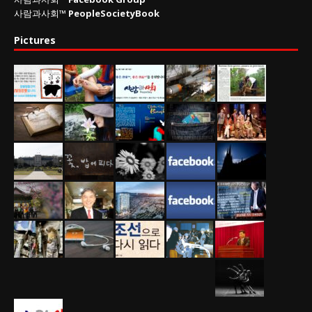
사람과사회™
PeopleSocietyBook
Pictures