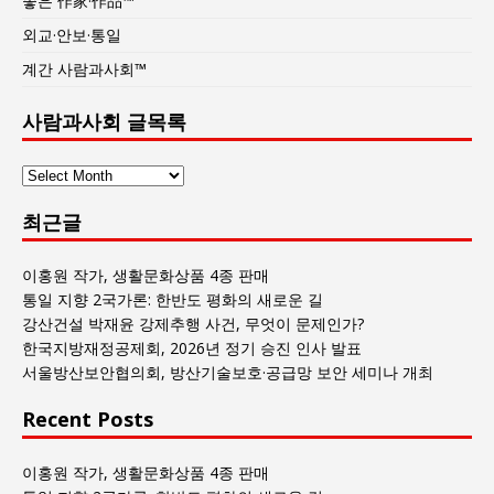
좋은 作家·作品™
외교·안보·통일
계간 사람과사회™
사람과사회 글목록
사
람
최근글
과
사
회
이홍원 작가, 생활문화상품 4종 판매
글
통일 지향 2국가론: 한반도 평화의 새로운 길
목
강산건설 박재윤 강제추행 사건, 무엇이 문제인가?
록
한국지방재정공제회, 2026년 정기 승진 인사 발표
서울방산보안협의회, 방산기술보호·공급망 보안 세미나 개최
Recent Posts
이홍원 작가, 생활문화상품 4종 판매