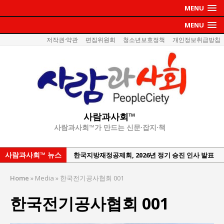
MENU
MENU
저작권·약관
편집위원회
청소년보호정책
개인정보취급방침
사람과사회™
사람과사회™가 만드는 신문·잡지·책
사람과사회™ 뉴스
한국지방재정공제회, 2026년 정기 승진 인사 발표
서울방산보안협의회, 방산기술보호·공급망 보안
Home
»
Media
»
한국전기공사협회 001
세미나 개최
한국전기공사협회 001
서효석 충청향우회중앙회 총재 취임 논란 확산
지방의회 공약은 ‘빛 좋은 개살구’인가?