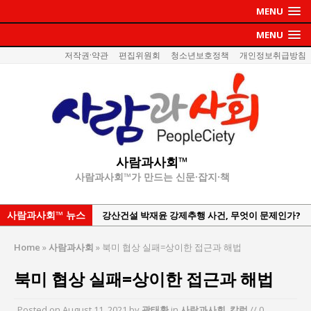
MENU
MENU
저작권·약관
편집위원회
청소년보호정책
개인정보취급방침
사람과사회™
사람과사회™가 만드는 신문·잡지·책
사람과사회™ 뉴스
강산건설 박재윤 강제추행 사건, 무엇이 문제인가?
한국지방재정공제회, 2026년 정기 승진 인사 발표
Home
»
사람과사회
»
북미 협상 실패=상이한 접근과 해법
서울방산보안협의회, 방산기술보호·공급망 보안
북미 협상 실패=상이한 접근과 해법
세미나 개최
서효석 충청향우회중앙회 총재 취임 논란 확산
Posted on
August 11, 2021
by
곽태환
in
사람과사회
,
칼럼
// 0