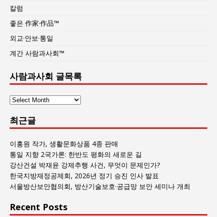
칼럼
좋은 作家·作品™
외교·안보·통일
계간 사람과사회™
사람과사회 글목록
사
람
최근글
과
사
회
이홍원 작가, 생활문화상품 4종 판매
글
통일 지향 2국가론: 한반도 평화의 새로운 길
목
강산건설 박재윤 강제추행 사건, 무엇이 문제인가?
록
한국지방재정공제회, 2026년 정기 승진 인사 발표
서울방산보안협의회, 방산기술보호·공급망 보안 세미나 개최
Recent Posts