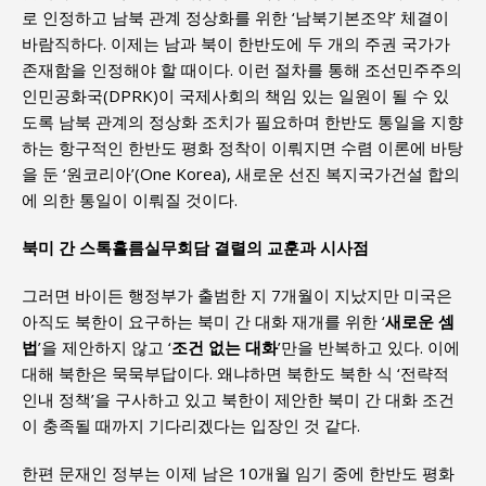
로 인정하고 남북 관계 정상화를 위한 ‘남북기본조약’ 체결이
바람직하다. 이제는 남과 북이 한반도에 두 개의 주권 국가가
존재함을 인정해야 할 때이다. 이런 절차를 통해 조선민주주의
인민공화국(DPRK)이 국제사회의 책임 있는 일원이 될 수 있
도록 남북 관계의 정상화 조치가 필요하며 한반도 통일을 지향
하는 항구적인 한반도 평화 정착이 이뤄지면 수렴 이론에 바탕
을 둔 ‘원코리아’(One Korea), 새로운 선진 복지국가건설 합의
에 의한 통일이 이뤄질 것이다.
북미 간 스톡홀름실무회담 결렬의 교훈과 시사점
그러면 바이든 행정부가 출범한 지 7개월이 지났지만 미국은
아직도 북한이 요구하는 북미 간 대화 재개를 위한 ‘
새로운 셈
법
’을 제안하지 않고 ‘
조건 없는 대화
’만을 반복하고 있다. 이에
대해 북한은 묵묵부답이다. 왜냐하면 북한도 북한 식 ‘전략적
인내 정책’을 구사하고 있고 북한이 제안한 북미 간 대화 조건
이 충족될 때까지 기다리겠다는 입장인 것 같다.
한편 문재인 정부는 이제 남은 10개월 임기 중에 한반도 평화