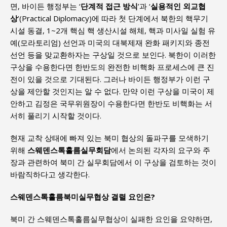
면, 바이든 행정부는 ‘
단계적 접근 방식
’과 ‘
실용적인 외교협
상
’(Practical Diplomacy)에 따라 첫 단계에서 북한의 핵무기
시설 동결, 1~2개 핵심 핵 생산시설 해체, 핵과 미사일 실험 유
예(모라토리엄) 선언과 미국의 대북제재 완화 패키지와 종전
선언 등을 맞교환하자는 구상일 것으로 보인다. 북한이 이러한
구상을 수용한다면 한반도의 완전한 비핵화 프로세스에 큰 진
전이 있을 것으로 기대된다. 그러나 바이든 행정부가 이런 구
상을 제안할 것인지는 알 수 없다. 만약 이런 구상을 미국이 제
안하고 김정은 국무위원장이 수용한다면 한반도 비핵화는 서
서히 풀리기 시작할 것이다.
현재 교착 상태에 빠져 있는 북미 협상의 돌파구를 모색하기
위해
스웨덴스톡홀름실무회담
에서 논의된 각자의 요구와 주
장과 관련하여 북미 간 실무회담에서 이 구상을 검토하는 것이
바람직하다고 생각한다.
스웨덴스톡홀름북미실무협상 결렬 요인은?
북미 간 스웨덴스톡홀름실무협상이 실패한 요인을 요약하면,