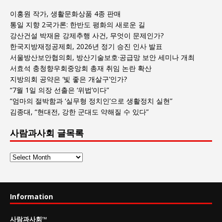
이홍원 작가, 생활문화상품 4종 판매
통일 지향 2국가론: 한반도 평화의 새로운 길
강산건설 박재윤 강제추행 사건, 무엇이 문제인가?
한국지방재정공제회, 2026년 정기 승진 인사 발표
서울방산보안협의회, 방산기술보호·공급망 보안 세미나 개최
서효석 충청향우회중앙회 총재 취임 논란 확산
지방의회 공약은 ‘빛 좋은 개살구’인가?
“7월 1일 의장 선출은 ‘위법’이다”
“엄마의 절박함과 ‘실무형 정치인’으로 생활정치 실현”
김종대, “현대전, 강한 군대도 약해질 수 있다”
사람과사회 글목록
사
람
과
사
Information
회
글
사람과사회
™
목