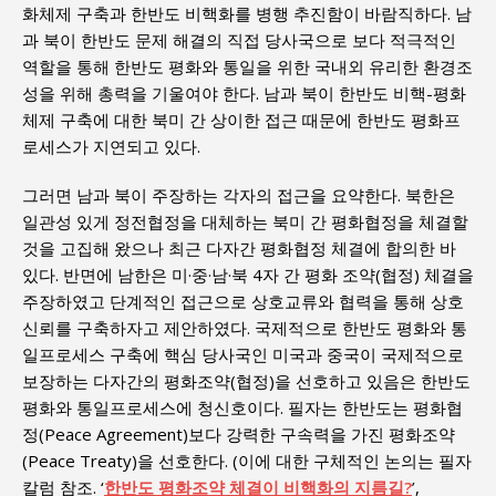
화체제 구축과 한반도 비핵화를 병행 추진함이 바람직하다. 남
과 북이 한반도 문제 해결의 직접 당사국으로 보다 적극적인
역할을 통해 한반도 평화와 통일을 위한 국내외 유리한 환경조
성을 위해 총력을 기울여야 한다. 남과 북이 한반도 비핵-평화
체제 구축에 대한 북미 간 상이한 접근 때문에 한반도 평화프
로세스가 지연되고 있다.
그러면 남과 북이 주장하는 각자의 접근을 요약한다. 북한은
일관성 있게 정전협정을 대체하는 북미 간 평화협정을 체결할
것을 고집해 왔으나 최근 다자간 평화협정 체결에 합의한 바
있다. 반면에 남한은 미·중·남·북 4자 간 평화 조약(협정) 체결을
주장하였고 단계적인 접근으로 상호교류와 협력을 통해 상호
신뢰를 구축하자고 제안하였다. 국제적으로 한반도 평화와 통
일프로세스 구축에 핵심 당사국인 미국과 중국이 국제적으로
보장하는 다자간의 평화조약(협정)을 선호하고 있음은 한반도
평화와 통일프로세스에 청신호이다. 필자는 한반도는 평화협
정(Peace Agreement)보다 강력한 구속력을 가진 평화조약
(Peace Treaty)을 선호한다. (이에 대한 구체적인 논의는 필자
칼럼 참조. ‘
한반도 평화조약 체결이 비핵화의 지름길?
’,