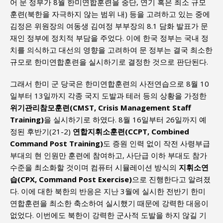
어 문 정부가 8월 한미연합훈련을 중단, 연기 혹은 최소 규모
훈련(북한을 자극하지 않는 범위 내) 등을 고려하고 있는 중에
김정은 위원장의 여동생 김여정 부부장의 8.1 담화 발표가 문
재인 정부에 정치적 부담을 주었다. 이에 한국 정부는 국내 정
치를 의식하고 대선의 영향을 고려하여 문 정부는 결국 최소한
규모로 한미연합훈련을 실시하기로 결정한 것으로 판단된다.
그래서 한미 군 당국은 한미연합훈련의 사전연습으로 8월 10
일부터 13일까지 각종 국지 도발과 테러 등의 상황을 가정한
위기관리참모훈련(CMST, Crisis Management Staff
Training)
을 실시하기로 하였다. 8월 16일부터 26일까지 예
정된 후반기(21-2)
연합지휘소훈련(CCPT, Combined
Command Post Training)
도 증원 인력 없이 작전 사령부급
부대의 현 인원만 훈련에 참여하고, 사단급 이하 부대도 참가
수준을 최소화할 것이며 컴퓨터 시뮬레이션 방식의
지휘소연
습(CPX, Command Post Exercise)
으로 진행한다고 알려졌
다. 이에 대한 북한의 반응은 지난 3월에 실시한 전반기 한미
연합훈련을 최소한 축소하여 실시했기 때문에 강력한 대응이
없었다. 이번에도 북한이 강력한 군사적 도발을 하지 않길 기