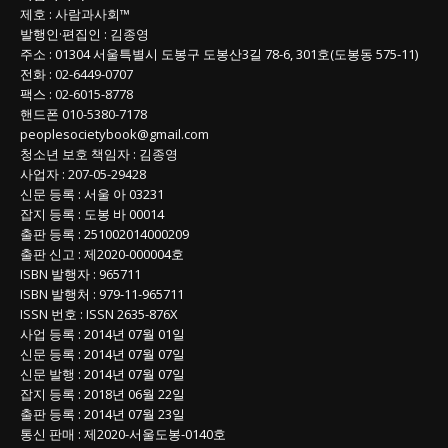
제호
:
사람과사회™
록
발행인
·
편집인
:
김종영
주소
: 01304
서울특별시 도봉구 도봉산3길
78-6, 301호(도봉동 575-11
)
전화
:
02-6449-0707
팩스 :
02-6015-8778
핸드폰
010-5380-7178
peoplesocietybook@gmail.com
청소년 보호 책임자
:
김종영
사업자
:
207-05-29428
신문 등록
: 서울 아 03231
잡지 등록
: 도봉 바 00014
출판 등록
: 251002014000209
출판 신고
: 제2020-000004호
ISBN
발행자 : 965711
ISBN
발행처 : 979-11-965711
ISSN
번호 :
ISSN
2635-876X
사업 등록
: 2014년 07월 01일
신문 등록
: 2014년 07월 07일
신문 발행
: 2014년 07월 07일
잡지 등록
: 2018년 06월 22일
출판 등록
: 2014년 07월 23일
통신 판매
:
제
2020-
서울도봉
-0140
호