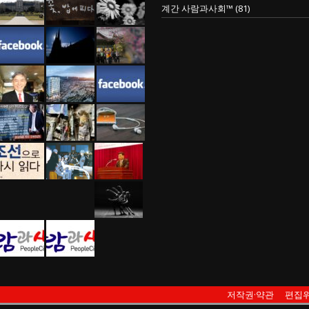
계간 사람과사회™
(81)
저작권·약관
편집