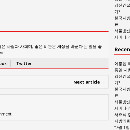
목
강산건설
록
가?
한국지방
표
서울방산
세미나 
은 사람과 사회며, 좋은 비판은 세상을 바꾼다’는 말을 좋
Recen
com
ook
Twitter
이홍원 
통일 지
강산건설
Next article →
가?
한국지방
표
서울방산
세미나 
mment.
서효석 
지방의회 
“7월 1