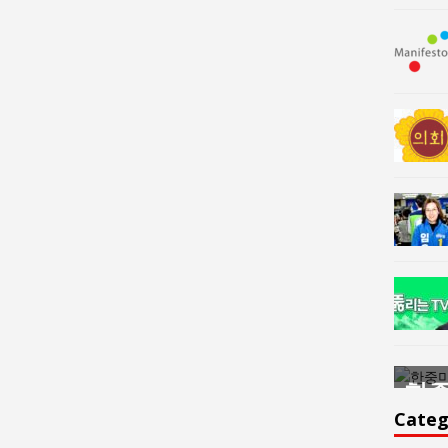
한중미술 교류의 플랫홈
한중
윤아르떼
윤
Categ