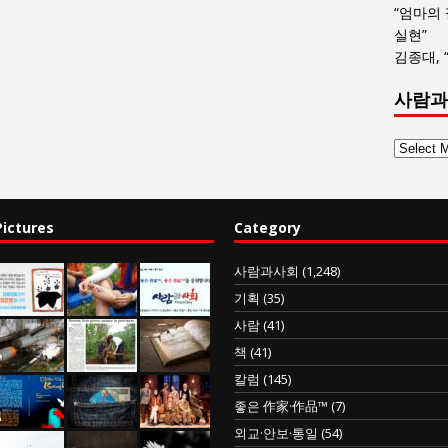
“엄마의
실현”
김종대, 
사람과
사
람
과
사
Pictures
Category
회
글
사람과사회
(1,248)
목
기획
(35)
록
사람
(41)
책
(41)
칼럼
(145)
좋은 作家·作品™
(7)
외교·안보·통일
(54)