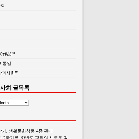
사회
家·作品™
보·통일
람과사회™
사회 글목록
작가, 생활문화상품 4종 판매
향 2국가론: 한반도 평화의 새로운 길