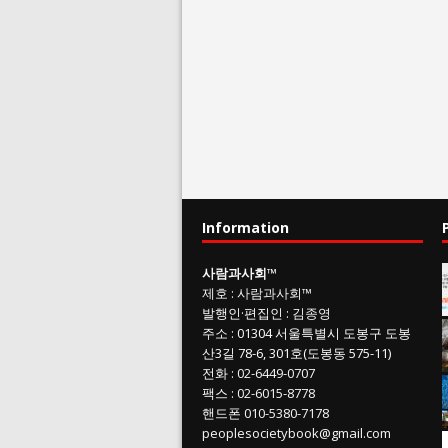
Information
사람과사회
™
제호
:
사람과사회™
발행인
·
편집인
:
김종영
주소
: 01304
서울특별시 도봉구 도봉
산3길
78-6, 301호(도봉동 575-11
)
전화
:
02-6449-0707
팩스 :
02-6015-8778
핸드폰
010-5380-7178
peoplesocietybook@gmail.com