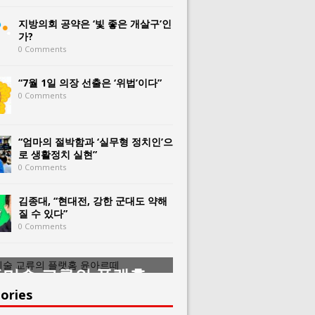
지방의회 공약은 ‘빛 좋은 개살구’인
가?
0 Comments
“7월 1일 의장 선출은 ‘위법’이다”
0 Comments
“엄마의 절박함과 ‘실무형 정치인’으
로 생활정치 실현”
0 Comments
김종대, “현대전, 강한 군대도 약해
질 수 있다”
0 Comments
미술 교류의 플랫홈
한중미술 교류의 
아르떼
윤아르떼
ories