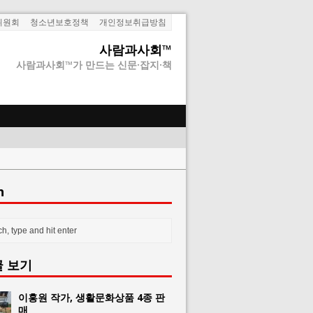
위원회
청소년보호정책
개인정보취급방침
사람과사회™
사람과사회™가 만드는 신문·잡지·책
h
글 보기
이홍원 작가, 생활문화상품 4종 판
매