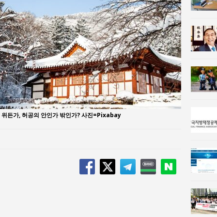
n 사람과사회:
이홍원 작가, 생활문화상품 4종 판매
사람과사회:
통일 지향 2국가론: 한반도 평화의 새로운 길
 위든가, 허공의 안인가 밖인가? 사진=Pixabay