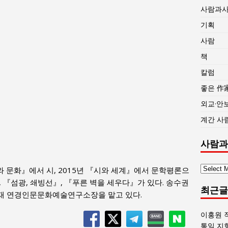
사람과
기획
사람
책
칼럼
좋은 作
외교·안
계간 사
사람과
사
시와 문화』에서 시, 2015년 『시와 세계』에서 문학평론으
람
 『섬광, 쇄빙선』, 『푸른 벽을 세우다』가 있다. 송수권
최근글
과
재 연경인문문화예술연구소장을 맡고 있다.
사
회
이홍원 
글
통일 지