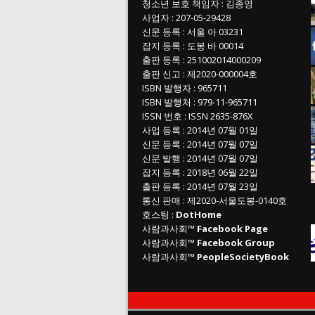
청소년 보호 책임자
:
김종영
사업자
:
207-05-29428
신문 등록
: 서울 아 03231
잡지 등록
: 도봉 바 00014
출판 등록
: 251002014000209
출판 신고
: 제2020-000004호
ISBN
발행자 : 965711
ISBN
발행처 : 979-11-965711
ISSN
번호 :
ISSN
2635-876X
사업 등록
: 2014년 07월 01일
신문 등록
: 2014년 07월 07일
신문 발행
: 2014년 07월 07일
잡지 등록
: 2018년 06월 22일
출판 등록
: 2014년 07월 23일
통신 판매
:
제
2020-
서울도봉
-0140
호
호스팅 :
DotHome
사람과사회™
Facebook Page
사람과사회™
Facebook Group
사람과사회™
PeopleSocietyBook