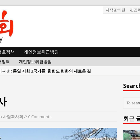
저작권·약관
편집
보호정책
개인정보취급방침
호정책
개인정보취급방침
사람과사회:
강산건설 박재윤 강제추행 사건, 무엇이 문제인가?
한국지방재정공제회, 2026년 정기 승진 인사 발표
Searc
람과사회:
서울방산보안협의회, 방산기술보호·공급망 보안 세미나 개최
사
 사람과사회:
서효석 충청향우회중앙회 총재 취임 논란 확산
사람과사회:
지방의회 공약은 ‘빛 좋은 개살구’인가?
in
사람과사회
// 0 Comments
최근 
사람과사회:
“7월 1일 의장 선출은 ‘위법’이다”
 사람과사회:
“엄마의 절박함과 ‘실무형 정치인’으로 생활정치 실현”
 사람과사회:
김종대, “현대전, 강한 군대도 약해질 수 있다”