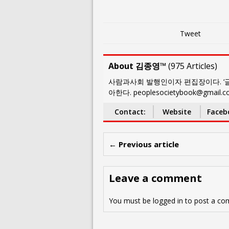
Tweet
About 김종영™
(
975 Articles
)
사람과사회 발행인이자 편집장이다. ‘글
아한다. peoplesocietybook@gmail.
Contact:
Website
Faceb
← Previous article
Leave a comment
You must be
logged in
to post a co