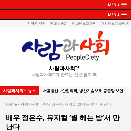
MENU
MENU
저작권·약관
편집위원회
청소년보호정책
개인정보취급방침
사람과사회™
사람과사회™가 만드는 신문·잡지·책
사람과사회™ 뉴스
서울방산보안협의회, 방산기술보호·공급망 보안
세미나 개최
Home
»
사람과사회
»
배우 정은수, 뮤지컬 ‘별 헤는 밤’서 만난다
서효석 충청향우회중앙회 총재 취임 논란 확산
배우 정은수, 뮤지컬 ‘별 헤는 밤’서 만
지방의회 공약은 ‘빛 좋은 개살구’인가?
난다
“7월 1일 의장 선출은 ‘위법’이다”