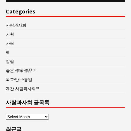
Categories
사람과사회
기획
사람
책
칼럼
좋은 作家·作品™
외교·안보·통일
계간 사람과사회™
사람과사회 글목록
사
람
최근글
과