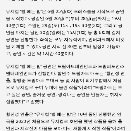
뮤지컬 ‘별 헤는 밤’은 6월 25일(화) 프레스콜을 시작으로 공연
을 시작했다. 평일인 6월 26일(수)부터 28일(금)까지는 19시
30분(1회), 주말인 29일(토) 15시, 19시30분(2회), 그리고 공
연을 마치는 날인 30일(일)에는 15시(1회) 등 총 6회에 걸쳐
공연을 진행한다. 좌석은 모두 자유석이며, 인터파크에서 티켓
을 예매할 수 있다. 공연 시작 전 30분 전부터 입장이 가능하
고, 공연 시간은 약 1시간 40분이다.
뮤지컬 ‘별 헤는 밤’ 공연은 드림아트테인먼트와 드림퍼포먼스
엔터테인먼트가 진행한다. 함연주 드림아트 대표는 “황진성 연
출, 황병준 드림아트 부대표 등 몇 사람이 의기투합해서 처음
으로 뮤지컬로 꾸며 무대에 올린 작품”이라며 “드림아트는 보
고 싶은 공연, 즐거운 공연, 생각나는 공연을 만들자는 취지로
설립했다”고 말했다.
황진성 연출은 “뮤지컬 ‘별 헤는 밤’은 10년 동안 진행했던 연
극을 2023년 처음으로 뮤지컬로 초연을 했던 작품을 올해 출
연진과 제작진이 마음을 모아 다시 새롭게 제작한 작품”이라며