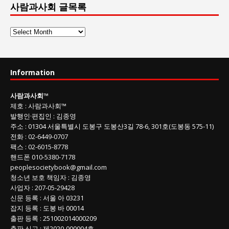
사람과사회 글목록
사
람
과
사
Information
회
글
사람과사회
™
목
제호
:
사람과사회™
록
발행인
·
편집인
:
김종영
주소
: 01304
서울특별시 도봉구 도봉산3길
78-6, 301호(도봉동 575-11
)
전화
:
02-6449-0707
팩스 :
02-6015-8778
핸드폰
010-5380-7178
peoplesocietybook@gmail.com
청소년 보호 책임자
:
김종영
사업자
:
207-05-29428
신문 등록
: 서울 아 03231
잡지 등록
: 도봉 바 00014
출판 등록
: 251002014000209
출판 신고
: 제2020-000004호