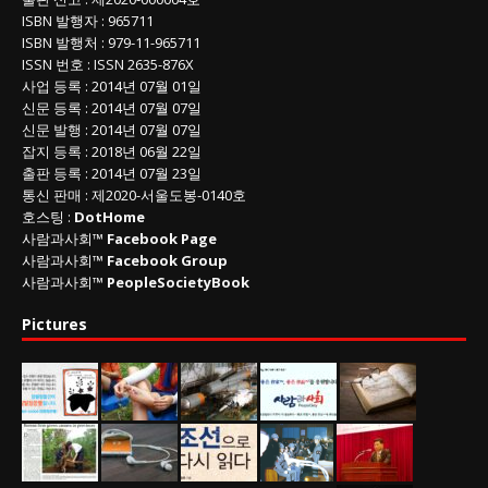
ISBN
발행자 : 965711
ISBN
발행처 : 979-11-965711
ISSN
번호 :
ISSN
2635-876X
사업 등록
: 2014년 07월 01일
신문 등록
: 2014년 07월 07일
신문 발행
: 2014년 07월 07일
잡지 등록
: 2018년 06월 22일
출판 등록
: 2014년 07월 23일
통신 판매
:
제
2020-
서울도봉
-0140
호
호스팅 :
DotHome
사람과사회™
Facebook Page
사람과사회™
Facebook Group
사람과사회™
PeopleSocietyBook
Pictures