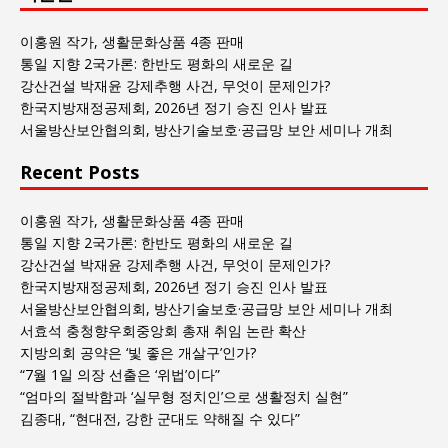
사
회
이홍원 작가, 생활문화상품 4종 판매
글
통일 지향 2국가론: 한반도 평화의 새로운 길
목
강산건설 박재윤 강제추행 사건, 무엇이 문제인가?
록
한국지방재정공제회, 2026년 정기 승진 인사 발표
서울방산보안협의회, 방산기술보호·공급망 보안 세미나 개최
Recent Posts
이홍원 작가, 생활문화상품 4종 판매
통일 지향 2국가론: 한반도 평화의 새로운 길
강산건설 박재윤 강제추행 사건, 무엇이 문제인가?
한국지방재정공제회, 2026년 정기 승진 인사 발표
서울방산보안협의회, 방산기술보호·공급망 보안 세미나 개최
서효석 충청향우회중앙회 총재 취임 논란 확산
지방의회 공약은 ‘빛 좋은 개살구’인가?
“7월 1일 의장 선출은 ‘위법’이다”
“엄마의 절박함과 ‘실무형 정치인’으로 생활정치 실현”
김종대, “현대전, 강한 군대도 약해질 수 있다”