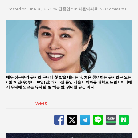
“엄마의 절박함과 ‘실무형 정치인’으로 생활정치 실
Posted on
June 26, 2024
by
김종영™
in
사람과사회
// 0 Comments
현”
김종대, “현대전, 강한 군대도 약해질 수 있다”
이홍원 작가, 생활문화상품 4종 판매
통일 지향 2국가론: 한반도 평화의 새로운 길
강산건설 박재윤 강제추행 사건, 무엇이 문제인가?
한국지방재정공제회, 2026년 정기 승진 인사 발표
배우 정은수가 뮤지컬 무대에 첫 발을 내딛는다. 처음 참여하는 뮤지컬은 오는
6월 26일(수)부터 30일(일)까지 5일 동안 서울시 혜화동 대학로 드림시어터에
서 무대에 오르는 뮤지컬 ‘별 헤는 밤, 위대한 유산’이다.
Tweet