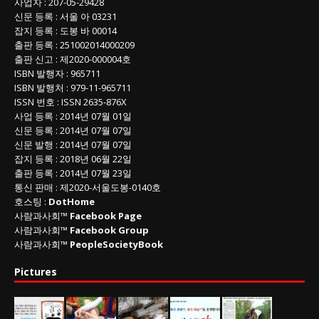
사업자
:
207-05-29428
신문 등록
: 서울 아 03231
잡지 등록
: 도봉 바 00014
출판 등록
: 251002014000209
출판 신고
: 제2020-000004호
ISBN
발행자 : 965711
ISBN
발행처 : 979-11-965711
ISSN
번호 :
ISSN
2635-876X
사업 등록
: 2014년 07월 01일
신문 등록
: 2014년 07월 07일
신문 발행
: 2014년 07월 07일
잡지 등록
: 2018년 06월 22일
출판 등록
: 2014년 07월 23일
통신 판매
:
제
2020-
서울도봉
-0140
호
호스팅 :
DotHome
사람과사회™
Facebook Page
사람과사회™
Facebook Group
사람과사회™
PeopleSocietyBook
Pictures