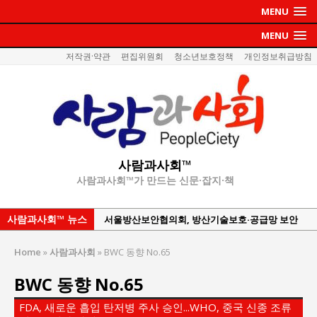
MENU
MENU
저작권·약관
편집위원회
청소년보호정책
개인정보취급방침
사람과사회™
사람과사회™가 만드는 신문·잡지·책
사람과사회™ 뉴스
서울방산보안협의회, 방산기술보호·공급망 보안
세미나 개최
Home
»
사람과사회
»
BWC 동향 No.65
서효석 충청향우회중앙회 총재 취임 논란 확산
BWC 동향 No.65
지방의회 공약은 ‘빛 좋은 개살구’인가?
“7월 1일 의장 선출은 ‘위법’이다”
FDA, 새로운 흡입 탄저병 주사 승인...WHO, 중국 신종 조류