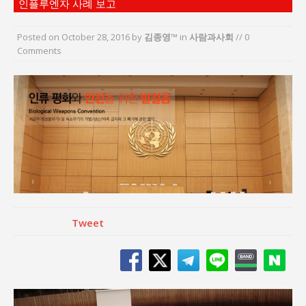
인플루엔자 사례 보고
“엄마의 절박함과 ‘실무형 정치인’으로 생활정치 실
현”
Posted on
October 28, 2016
by
김종영™
in
사람과사회
// 0
김종대, “현대전, 강한 군대도 약해질 수 있다”
Comments
이홍원 작가, 생활문화상품 4종 판매
통일 지향 2국가론: 한반도 평화의 새로운 길
강산건설 박재윤 강제추행 사건, 무엇이 문제인가?
한국지방재정공제회, 2026년 정기 승진 인사 발표
Tweet