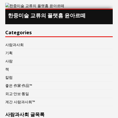
한중미술 교류의 플랫홈 윤아르떼
Categories
사람과사회
기획
사람
책
칼럼
좋은 作家·作品™
외교·안보·통일
계간 사람과사회™
사람과사회 글목록