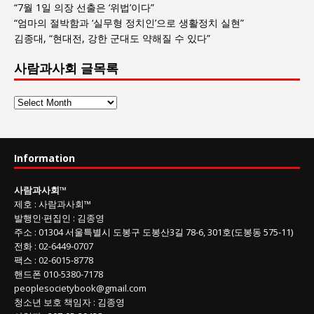
“7월 1일 의장 선출은 ‘위법’이다”
“엄마의 절박함과 ‘실무형 정치인’으로 생활정치 실현”
김종대, “현대전, 강한 군대도 약해질 수 있다”
사람과사회 글목록
사
람
과
사
Information
회
글
사람과사회
™
목
제호
:
사람과사회™
록
발행인
·
편집인
:
김종영
주소
: 01304
서울특별시 도봉구 도봉산3길
78-6, 301호(도봉동 575-11
)
전화
:
02-6449-0707
팩스 :
02-6015-8778
핸드폰
010-5380-7178
peoplesocietybook@gmail.com
청소년 보호 책임자
:
김종영