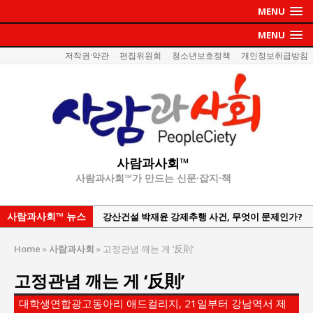
MENU
MENU
저작권·약관
편집위원회
청소년보호정책
개인정보취급방침
사람과사회™
사람과사회™가 만드는 신문·잡지·책
사람과사회™ 뉴스
강산건설 박재윤 강제추행 사건, 무엇이 문제인가?
한국지방재정공제회, 2026년 정기 승진 인사 발표
Home
»
사람과사회
»
고정관념 깨는 게 ‘反則’
서울방산보안협의회, 방산기술보호·공급망 보안
고정관념 깨는 게 ‘反則’
세미나 개최
서효석 충청향우회중앙회 총재 취임 논란 확산
대학생연합광고동아리 애드컬리지, 21일부터 강남역서 제