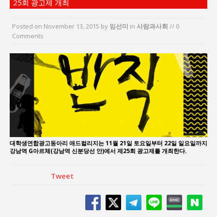
25회 광고제 개최
지방의회 공약은 ‘빛 좋은 개살구’인가?
“7월 1일 의장 선출은 ‘위법’이다”
Posted on
November 13, 2015
by
임선미
in
사람과사회
// 0
“엄마의 절박함과 ‘실무형 정치인’으로 생활정치 실
Comments
현”
김종대, “현대전, 강한 군대도 약해질 수 있다”
이홍원 작가, 생활문화상품 4종 판매
통일 지향 2국가론: 한반도 평화의 새로운 길
대학생연합광고동아리 애드컬리지는 11월 21일 토요일부터 22일 일요일까지
강남역 G아르체(강남역 신분당선 안)에서 제25회 광고제를 개최한다.
Tweet