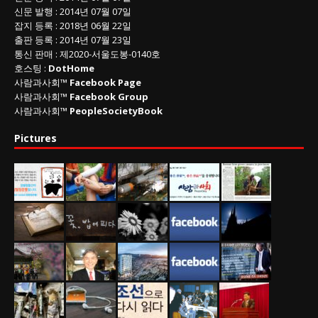
신문 발행
: 2014년 07월 07일
잡지 등록
: 2018년 06월 22일
출판 등록
: 2014년 07월 23일
통신 판매
:
제
2020-
서울도봉
-0140
호
호스팅 :
DotHome
사람과사회™
Facebook Page
사람과사회™
Facebook Group
사람과사회™
PeopleSocietyBook
Pictures