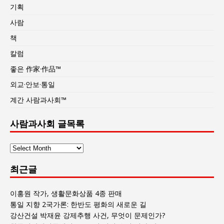
기획
사람
책
칼럼
좋은 作家·作品™
외교·안보·통일
계간 사람과사회™
사람과사회 글목록
사
람
최근글
과
사
회
이홍원 작가, 생활문화상품 4종 판매
글
통일 지향 2국가론: 한반도 평화의 새로운 길
목
강산건설 박재윤 강제추행 사건, 무엇이 문제인가?