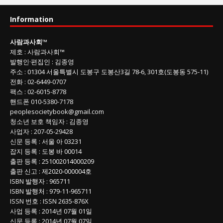
과
사
Information
회
글
사람과사회
™
목
제호
:
사람과사회™
록
발행인
·
편집인
:
김종영
주소
: 01304
서울특별시 도봉구 도봉산3길
78-6, 301호(도봉동 575-11
)
전화
:
02-6449-0707
팩스 :
02-6015-8778
핸드폰
010-5380-7178
peoplesocietybook@gmail.com
청소년 보호 책임자
:
김종영
사업자
:
207-05-29428
신문 등록
: 서울 아 03231
잡지 등록
: 도봉 바 00014
출판 등록
: 251002014000209
출판 신고
: 제2020-000004호
ISBN
발행자 : 965711
ISBN
발행처 : 979-11-965711
ISSN
번호 :
ISSN
2635-876X
사업 등록
: 2014년 07월 01일
신문 등록
: 2014년 07월 07일