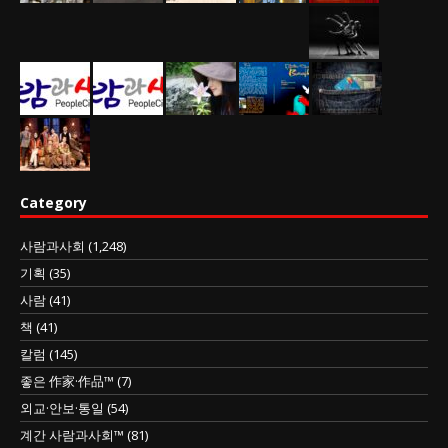
Category
사람과사회
(1,248)
기획
(35)
사람
(41)
책
(41)
칼럼
(145)
좋은 作家·作品™
(7)
외교·안보·통일
(54)
계간 사람과사회™
(81)