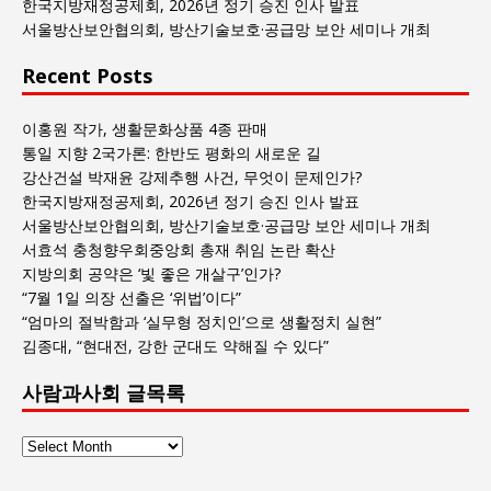
록
한국지방재정공제회, 2026년 정기 승진 인사 발표
서울방산보안협의회, 방산기술보호·공급망 보안 세미나 개최
Recent Posts
이홍원 작가, 생활문화상품 4종 판매
통일 지향 2국가론: 한반도 평화의 새로운 길
강산건설 박재윤 강제추행 사건, 무엇이 문제인가?
한국지방재정공제회, 2026년 정기 승진 인사 발표
서울방산보안협의회, 방산기술보호·공급망 보안 세미나 개최
서효석 충청향우회중앙회 총재 취임 논란 확산
지방의회 공약은 ‘빛 좋은 개살구’인가?
“7월 1일 의장 선출은 ‘위법’이다”
“엄마의 절박함과 ‘실무형 정치인’으로 생활정치 실현”
김종대, “현대전, 강한 군대도 약해질 수 있다”
사람과사회 글목록
사
람