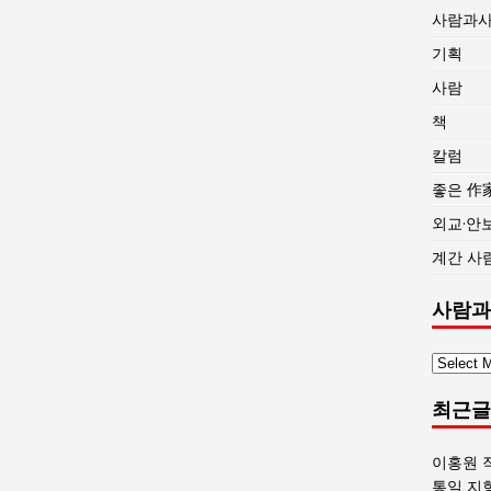
사람과
기획
사람
책
칼럼
좋은 作
외교·안
계간 사
사람과
사
람
최근글
과
사
회
이홍원 
글
통일 지