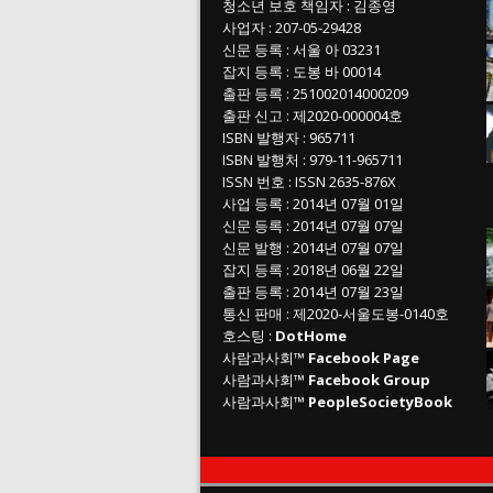
청소년 보호 책임자
:
김종영
사업자
:
207-05-29428
신문 등록
: 서울 아 03231
잡지 등록
: 도봉 바 00014
출판 등록
: 251002014000209
출판 신고
: 제2020-000004호
ISBN
발행자 : 965711
ISBN
발행처 : 979-11-965711
ISSN
번호 :
ISSN
2635-876X
사업 등록
: 2014년 07월 01일
신문 등록
: 2014년 07월 07일
신문 발행
: 2014년 07월 07일
잡지 등록
: 2018년 06월 22일
출판 등록
: 2014년 07월 23일
통신 판매
:
제
2020-
서울도봉
-0140
호
호스팅 :
DotHome
사람과사회™
Facebook Page
사람과사회™
Facebook Group
사람과사회™
PeopleSocietyBook