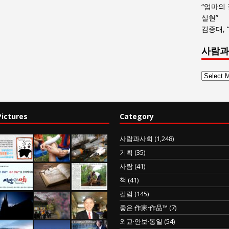
“엄마의
실현”
김종대, 
사람과
사
람
과
사
Pictures
Category
회
글
사람과사회
(1,248)
목
기획
(35)
록
사람
(41)
책
(41)
칼럼
(145)
좋은 作家·作品™
(7)
외교·안보·통일
(54)