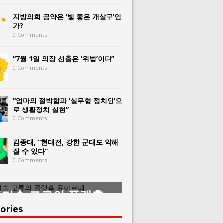
지방의회 공약은 ‘빛 좋은 개살구’인
가?
0 Comments
“7월 1일 의장 선출은 ‘위법’이다”
0 Comments
“엄마의 절박함과 ‘실무형 정치인’으
로 생활정치 실현”
0 Comments
김종대, “현대전, 강한 군대도 약해
질 수 있다”
0 Comments
미술 교류의 플랫홈
한중미술 교류의 
아르떼
윤아르떼
ories