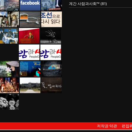
계간 사람과사회™
(81)
저작권·약관
편집