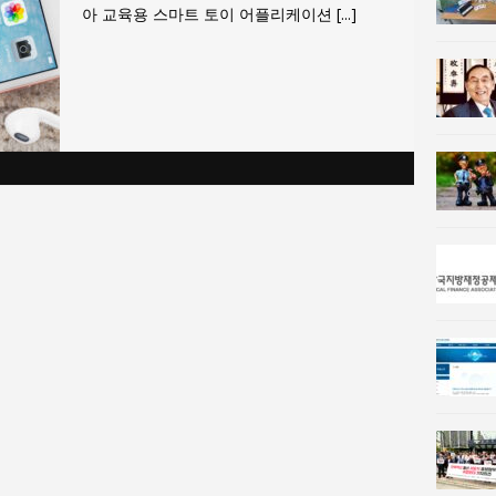
아 교육용 스마트 토이 어플리케이션
[...]
사람과사회:
강산건설 박재윤 강제추행 사건, 무엇이 문제인가?
한국지방재정공제회, 2026년 정기 승진 인사 발표