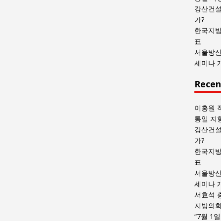
목
강산건설
록
가?
한국지방
표
서울방산
세미나 
Recen
이홍원 
통일 지
강산건설
가?
한국지방
표
서울방산
세미나 
서효석 
지방의회 
“7월 1