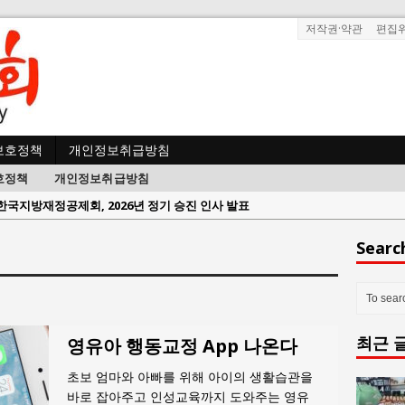
저작권·약관
편집
보호정책
개인정보취급방침
호정책
개인정보취급방침
람과사회:
서울방산보안협의회, 방산기술보호·공급망 보안 세미나 개최
 사람과사회:
서효석 충청향우회중앙회 총재 취임 논란 확산
Searc
사람과사회:
지방의회 공약은 ‘빛 좋은 개살구’인가?
사람과사회:
“7월 1일 의장 선출은 ‘위법’이다”
 사람과사회:
“엄마의 절박함과 ‘실무형 정치인’으로 생활정치 실현”
최근 
 사람과사회:
김종대, “현대전, 강한 군대도 약해질 수 있다”
영유아 행동교정 App 나온다
n 사람과사회:
이홍원 작가, 생활문화상품 4종 판매
초보 엄마와 아빠를 위해 아이의 생활습관을
사람과사회:
통일 지향 2국가론: 한반도 평화의 새로운 길
바로 잡아주고 인성교육까지 도와주는 영유