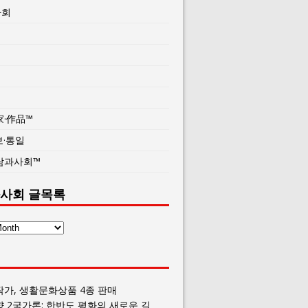
사회
家·作品™
보·통일
람과사회™
사회 글목록
작가, 생활문화상품 4종 판매
향 2국가론: 한반도 평화의 새로운 길