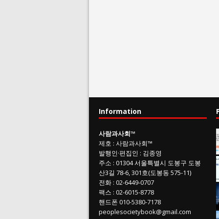
Information
사람과사회
™
제호
:
사람과사회™
발행인
·
편집인
:
김종영
주소
: 01304
서울특별시 도봉구 도봉
산3길
78-6, 301호(도봉동 575-11
)
전화
:
02-6449-0707
팩스 :
02-6015-8778
핸드폰
010-5380-7178
peoplesocietybook@gmail.com