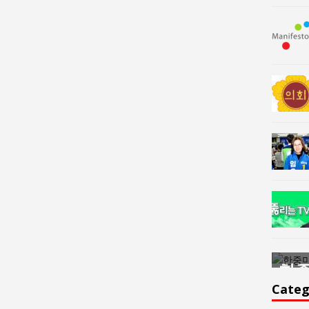
한중미술 교류의 플랫홈
한중
윤아르떼
윤
Categ