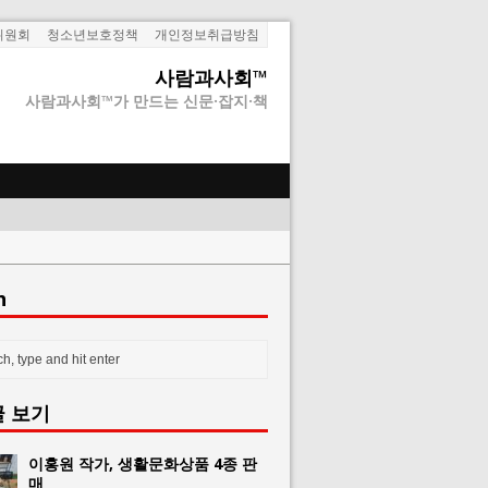
위원회
청소년보호정책
개인정보취급방침
사람과사회™
사람과사회™가 만드는 신문·잡지·책
h
글 보기
이홍원 작가, 생활문화상품 4종 판
매