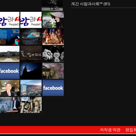
계간 사람과사회™
(81)
저작권·약관
편집