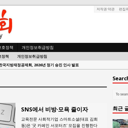
저작권·약관
편집
보호정책
개인정보취급방침
호정책
개인정보취급방침
한국지방재정공제회, 2026년 정기 승진 인사 발표
람과사회:
서울방산보안협의회, 방산기술보호·공급망 보안 세미나 개최
Searc
 사람과사회:
서효석 충청향우회중앙회 총재 취임 논란 확산
사람과사회:
지방의회 공약은 ‘빛 좋은 개살구’인가?
사람과사회:
“7월 1일 의장 선출은 ‘위법’이다”
최근 
 사람과사회:
“엄마의 절박함과 ‘실무형 정치인’으로 생활정치 실현”
SNS에서 비방·모욕 줄이자
 사람과사회:
김종대, “현대전, 강한 군대도 약해질 수 있다”
교육전문 사회적기업 스마트소셜(대표 김희
n 사람과사회:
이홍원 작가, 생활문화상품 4종 판매
동)은 ‘굿 카페인 서포터즈’ 모집을 진행한다