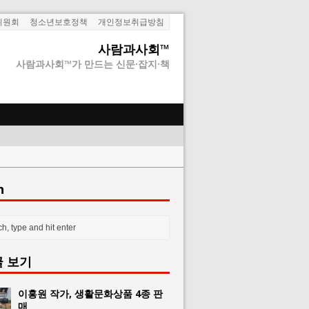
위원회
청소년보호정책
개인정보취급방침
사람과사회™
사람과사회™가 만드는 신문·잡지·책
h
글 보기
이홍원 작가, 생활문화상품 4종 판
매