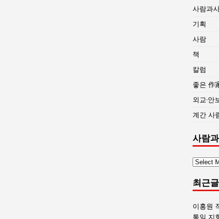
사람과
기획
사람
책
칼럼
좋은 作
외교·안
계간 사
사람과
사
람
최근글
과
사
회
이홍원 
글
통일 지