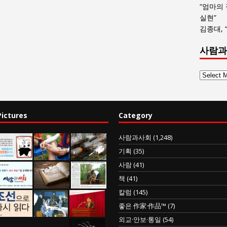
“엄마의
실현”
김종대, 
사람과
사
람
과
사
Pictures
Category
회
글
사람과사회
(1,248)
목
기획
(35)
록
사람
(41)
책
(41)
칼럼
(145)
좋은 作家·作品™
(7)
외교·안보·통일
(54)