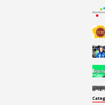
한중미술 교류의 플랫홈
한중
윤아르떼
윤
Categ