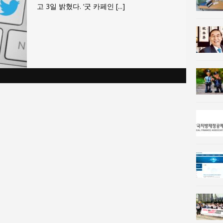
고 3일 밝혔다. ‘굿 카페인
[...]
사람과사회:
통일 지향 2국가론: 한반도 평화의 새로운 길
사람과사회:
강산건설 박재윤 강제추행 사건, 무엇이 문제인가?