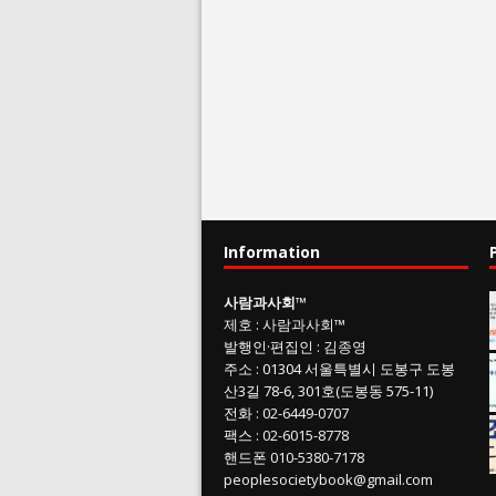
Information
사람과사회
™
제호
:
사람과사회™
발행인
·
편집인
:
김종영
주소
: 01304
서울특별시 도봉구 도봉
산3길
78-6, 301호(도봉동 575-11
)
전화
:
02-6449-0707
팩스 :
02-6015-8778
핸드폰
010-5380-7178
peoplesocietybook@gmail.com