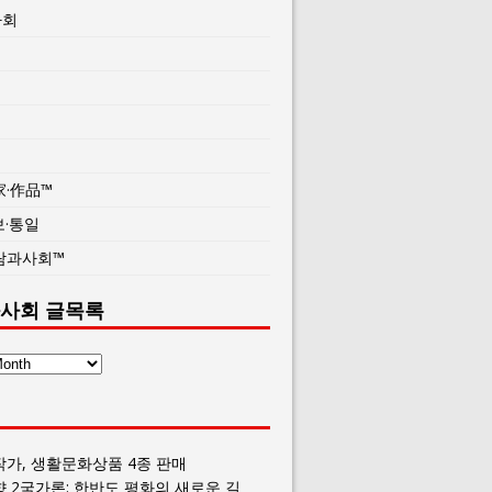
사회
家·作品™
보·통일
람과사회™
사회 글목록
작가, 생활문화상품 4종 판매
향 2국가론: 한반도 평화의 새로운 길