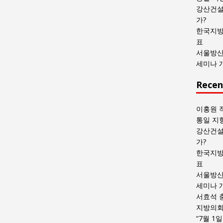
목
강산건설
록
가?
한국지방
표
서울방산
세미나 
Recen
이홍원 
통일 지
강산건설
가?
한국지방
표
서울방산
세미나 
서효석 
지방의회 
“7월 1