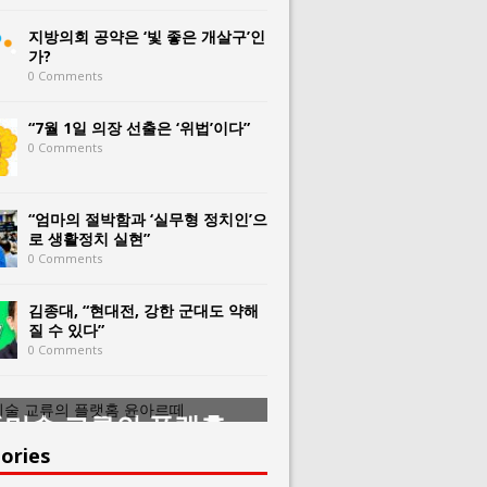
지방의회 공약은 ‘빛 좋은 개살구’인
가?
0 Comments
“7월 1일 의장 선출은 ‘위법’이다”
0 Comments
“엄마의 절박함과 ‘실무형 정치인’으
로 생활정치 실현”
0 Comments
김종대, “현대전, 강한 군대도 약해
질 수 있다”
0 Comments
미술 교류의 플랫홈
한중미술 교류의 
아르떼
윤아르떼
ories