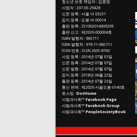
청소년 보호 책임자
:
김종영
사업자
:
207-05-29428
신문 등록
: 서울 아 03231
잡지 등록
: 도봉 바 00014
출판 등록
: 251002014000209
출판 신고
: 제2020-000004호
ISBN
발행자 : 965711
ISBN
발행처 : 979-11-965711
ISSN
번호 :
ISSN
2635-876X
사업 등록
: 2014년 07월 01일
신문 등록
: 2014년 07월 07일
신문 발행
: 2014년 07월 07일
잡지 등록
: 2018년 06월 22일
출판 등록
: 2014년 07월 23일
통신 판매
:
제
2020-
서울도봉
-0140
호
호스팅 :
DotHome
사람과사회™
Facebook Page
사람과사회™
Facebook Group
사람과사회™
PeopleSocietyBook