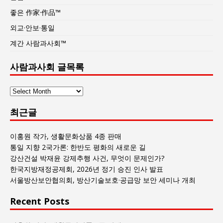
좋은 作家·作品™
외교·안보·통일
계간 사람과사회™
사람과사회 글목록
사
람
최근글
과
사
회
이홍원 작가, 생활문화상품 4종 판매
글
통일 지향 2국가론: 한반도 평화의 새로운 길
목
강산건설 박재윤 강제추행 사건, 무엇이 문제인가?
록
한국지방재정공제회, 2026년 정기 승진 인사 발표
서울방산보안협의회, 방산기술보호·공급망 보안 세미나 개최
Recent Posts