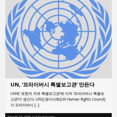
지방의회 공약은 ‘빛 좋은 개살구’인가?
“7월 1일 의장 선출은 ‘위법’이다”
“엄마의 절박함과 ‘실무형 정치인’으로 생활정치 실
현”
김종대, “현대전, 강한 군대도 약해질 수 있다”
이홍원 작가, 생활문화상품 4종 판매
통일 지향 2국가론: 한반도 평화의 새로운 길
UN, ‘프라이버시 특별보고관’ 만든다
UN에 ‘표현의 자유 특별보고관’에 이어 ‘프라이버시 특별보
고관’이 생긴다. UN인권이사회(UN Human Rights Council)
가 프라이버시
[...]
March 27, 2015 // 0 Comments