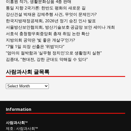
이홍원 작가, 생활문화상품 4종 판매
통일 지향 2국가론: 한반도 평화의 새로운 길
강산건설 박재윤 강제추행 사건, 무엇이 문제인가?
한국지방재정공제회, 2026년 정기 승진 인사 발표
서울방산보안협의회, 방산기술보호·공급망 보안 세미나 개최
서효석 충청향우회중앙회 총재 취임 논란 확산
지방의회 공약은 ‘빛 좋은 개살구’인가?
“7월 1일 의장 선출은 ‘위법’이다”
“엄마의 절박함과 ‘실무형 정치인’으로 생활정치 실현”
김종대, “현대전, 강한 군대도 약해질 수 있다”
사람과사회 글목록
사
람
과
사
Information
회
글
사람과사회
™
목
제호
:
사람과사회™
록