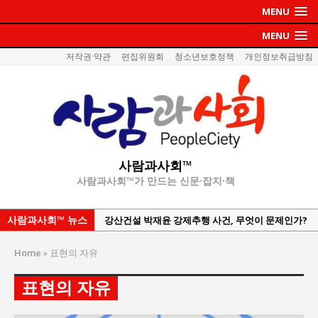
MENU
MENU
저작권·약관
편집위원회
청소년보호정책
개인정보취급방침
사람과사회™
사람과사회™가 만드는 신문·잡지·책
사람과사회™ 뉴스
강산건설 박재윤 강제추행 사건, 무엇이 문제인가?
한국지방재정공제회, 2026년 정기 승진 인사 발표
Home
»
표현의 자유
서울방산보안협의회, 방산기술보호·공급망 보안
세미나 개최
표현의 자유
서효석 충청향우회중앙회 총재 취임 논란 확산