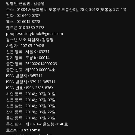
발행인
·
편집인
:
김종영
주소
: 01304
서울특별시 도봉구 도봉산3길
78-6, 301호(도봉동 575-11
)
전화
:
02-6449-0707
팩스 :
02-6015-8778
핸드폰
010-5380-7178
peoplesocietybook@gmail.com
청소년 보호 책임자
:
김종영
사업자
:
207-05-29428
신문 등록
: 서울 아 03231
잡지 등록
: 도봉 바 00014
출판 등록
: 251002014000209
출판 신고
: 제2020-000004호
ISBN
발행자 : 965711
ISBN
발행처 : 979-11-965711
ISSN
번호 :
ISSN
2635-876X
사업 등록
: 2014년 07월 01일
신문 등록
: 2014년 07월 07일
신문 발행
: 2014년 07월 07일
잡지 등록
: 2018년 06월 22일
출판 등록
: 2014년 07월 23일
통신 판매
:
제
2020-
서울도봉
-0140
호
호스팅 :
DotHome