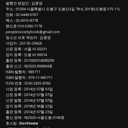
발행인
·
편집인
:
김종영
주소
: 01304
서울특별시 도봉구 도봉산3길
78-6, 301호(도봉동 575-11
)
전화
:
02-6449-0707
팩스 :
02-6015-8778
핸드폰
010-5380-7178
peoplesocietybook@gmail.com
청소년 보호 책임자
:
김종영
사업자
:
207-05-29428
신문 등록
: 서울 아 03231
잡지 등록
: 도봉 바 00014
출판 등록
: 251002014000209
출판 신고
: 제2020-000004호
ISBN
발행자 : 965711
ISBN
발행처 : 979-11-965711
ISSN
번호 :
ISSN
2635-876X
사업 등록
: 2014년 07월 01일
신문 등록
: 2014년 07월 07일
신문 발행
: 2014년 07월 07일
잡지 등록
: 2018년 06월 22일
출판 등록
: 2014년 07월 23일
통신 판매
:
제
2020-
서울도봉
-0140
호
호스팅 :
DotHome