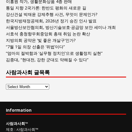
이홍원 작가, 생활문화상품 4종 판매
통일 지향 2국가론: 한반도 평화의 새로운 길
강산건설 박재윤 강제추행 사건, 무엇이 문제인가?
한국지방재정공제회, 2026년 정기 승진 인사 발표
서울방산보안협의회, 방산기술보호·공급망 보안 세미나 개최
서효석 충청향우회중앙회 총재 취임 논란 확산
지방의회 공약은 ‘빛 좋은 개살구’인가?
“7월 1일 의장 선출은 ‘위법’이다”
“엄마의 절박함과 ‘실무형 정치인’으로 생활정치 실현”
김종대, “현대전, 강한 군대도 약해질 수 있다”
사람과사회 글목록
사
람
과
사
Information
회
글
사람과사회
™
목
제호
:
사람과사회™
록