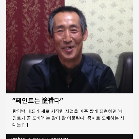
지방의회 공약은 ‘빛 좋은 개살구’인가?
“7월 1일 의장 선출은 ‘위법’이다”
“엄마의 절박함과 ‘실무형 정치인’으로 생활정치 실
현”
김종대, “현대전, 강한 군대도 약해질 수 있다”
이홍원 작가, 생활문화상품 4종 판매
“페인트는 塗褙다”
함영백 대표가 새로 시작한 사업을 아주 짧게 표현하면 ‘페
인트가 곧 도배’라는 말이 잘 어울린다. ‘종이로 도배하는 시
대는
[...]
October 20, 2014 // 0 Comments