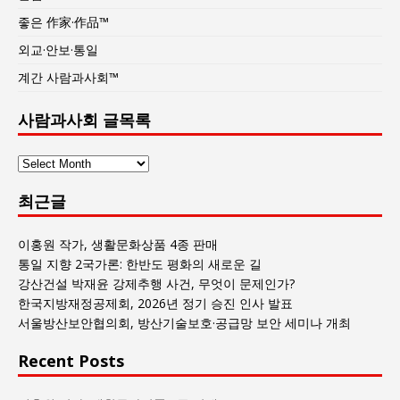
좋은 作家·作品™
외교·안보·통일
계간 사람과사회™
사람과사회 글목록
사
람
최근글
과
사
회
이홍원 작가, 생활문화상품 4종 판매
글
통일 지향 2국가론: 한반도 평화의 새로운 길
목
강산건설 박재윤 강제추행 사건, 무엇이 문제인가?
록
한국지방재정공제회, 2026년 정기 승진 인사 발표
서울방산보안협의회, 방산기술보호·공급망 보안 세미나 개최
Recent Posts