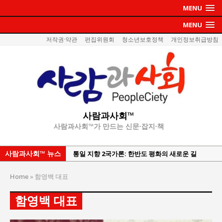
MENU
MENU
저작권·약관
편집위원회
청소년보호정책
개인정보취급방침
사람과사회™
사람과사회™가 만드는 신문·잡지·책
통일 지향 2국가론: 한반도 평화의 새로운 길
사람과사회™ 뉴스
강산건설 박재윤 강제추행 사건, 무엇이 문제인가?
한국지방재정공제회, 2026년 정기 승진 인사 발표
Home
»
함영백 대표
서울방산보안협의회, 방산기술보호·공급망 보안
함영백 대표
세미나 개최
서효석 충청향우회중앙회 총재 취임 논란 확산