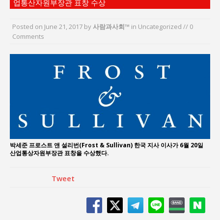
업통산자원부장관 표창 수상
지방의회 공약은 ‘빛 좋은 개살구’인가?
“7월 1일 의장 선출은 ‘위법’이다”
Posted on
June 21, 2017
by
사람과사회™
in Uncategorized // 0
“엄마의 절박함과 ‘실무형 정치인’으로 생활정치 실
Comments
현”
김종대, “현대전, 강한 군대도 약해질 수 있다”
이홍원 작가, 생활문화상품 4종 판매
통일 지향 2국가론: 한반도 평화의 새로운 길
박세준 프로스트 앤 설리번(Frost & Sullivan) 한국 지사 이사가 6월 20일
산업통상자원부장관 표창을 수상했다.
Tweet