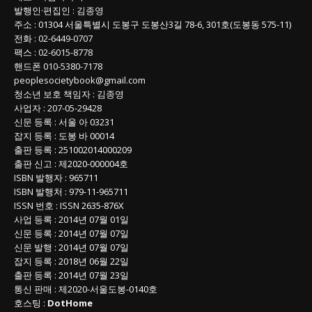
록
발행인
·
편집인
:
김종영
주소
: 01304
서울특별시 도봉구 도봉산3길
78-6, 301호(도봉동 575-11
)
전화
:
02-6449-0707
팩스 :
02-6015-8778
핸드폰
010-5380-7178
peoplesocietybook@gmail.com
청소년 보호 책임자
:
김종영
사업자
:
207-05-29428
신문 등록
: 서울 아 03231
잡지 등록
: 도봉 바 00014
출판 등록
: 251002014000209
출판 신고
: 제2020-000004호
ISBN
발행자 : 965711
ISBN
발행처 : 979-11-965711
ISSN
번호 :
ISSN
2635-876X
사업 등록
: 2014년 07월 01일
신문 등록
: 2014년 07월 07일
신문 발행
: 2014년 07월 07일
잡지 등록
: 2018년 06월 22일
출판 등록
: 2014년 07월 23일
통신 판매
:
제
2020-
서울도봉
-0140
호
호스팅 :
DotHome