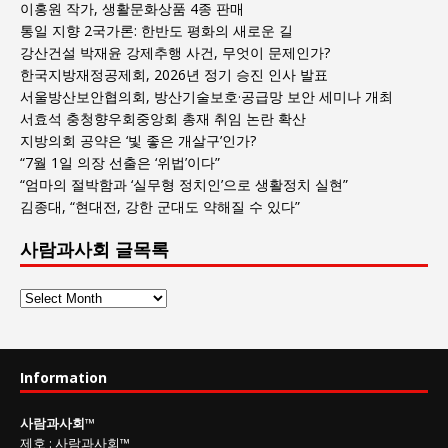
이홍원 작가, 생활문화상품 4종 판매
통일 지향 2국가론: 한반도 평화의 새로운 길
강산건설 박재윤 강제추행 사건, 무엇이 문제인가?
한국지방재정공제회, 2026년 정기 승진 인사 발표
서울방산보안협의회, 방산기술보호·공급망 보안 세미나 개최
서효석 충청향우회중앙회 총재 취임 논란 확산
지방의회 공약은 ‘빛 좋은 개살구’인가?
“7월 1일 의장 선출은 ‘위법’이다”
“엄마의 절박함과 ‘실무형 정치인’으로 생활정치 실현”
김종대, “현대전, 강한 군대도 약해질 수 있다”
사람과사회 글목록
사
람
과
사
Information
회
글
사람과사회
™
목
제호
:
사람과사회™