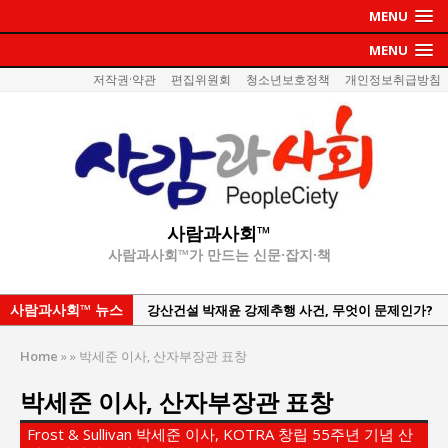
MENU
MENU
저작권·약관
편집위원회
청소년보호정책
개인정보취급방침
사람과사회™
사람과사회™가 만드는 신문·잡지·책
사람과사회™ 뉴스
강산건설 박재윤 강제추행 사건, 무엇이 문제인가?
한국지방재정공제회, 2026년 정기 승진 인사 발표
Home
»
»
박세준 이사, 산자부장관 표창
서울방산보안협의회, 방산기술보호·공급망 보안
박세준 이사, 산자부장관 표창
세미나 개최
서효석 충청향우회중앙회 총재 취임 논란 확산
Frost & Sullivan 박세준 이사, KOTRA 창립 55주년 기념 산