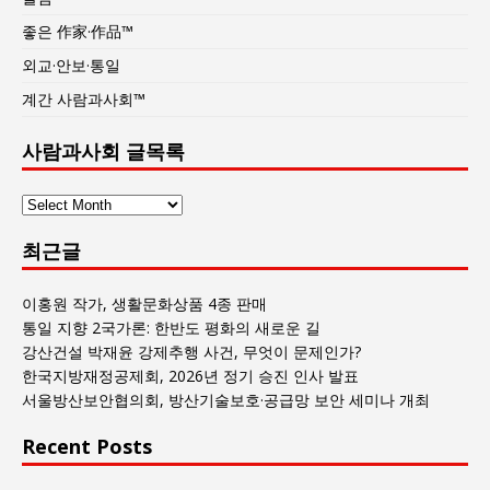
좋은 作家·作品™
외교·안보·통일
계간 사람과사회™
사람과사회 글목록
사
람
최근글
과
사
회
이홍원 작가, 생활문화상품 4종 판매
글
통일 지향 2국가론: 한반도 평화의 새로운 길
목
강산건설 박재윤 강제추행 사건, 무엇이 문제인가?
록
한국지방재정공제회, 2026년 정기 승진 인사 발표
서울방산보안협의회, 방산기술보호·공급망 보안 세미나 개최
Recent Posts