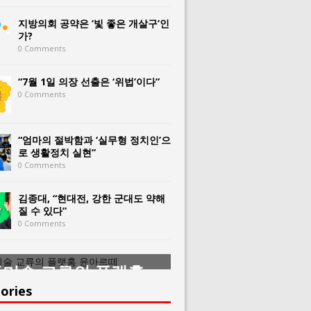
지방의회 공약은 ‘빛 좋은 개살구’인
가?
0 Comments
“7월 1일 의장 선출은 ‘위법’이다”
0 Comments
“엄마의 절박함과 ‘실무형 정치인’으
로 생활정치 실현”
0 Comments
김종대, “현대전, 강한 군대도 약해
질 수 있다”
0 Comments
미술 교류의 플랫홈
한중미술 교류의 
아르떼
윤아르떼
ories