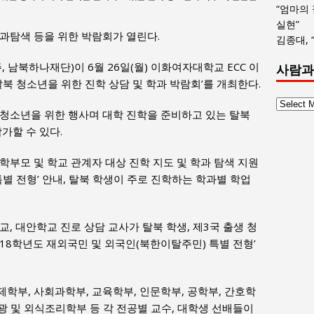
“엄마의
실현”
과탐색 등을 위한 박람회가 열린다.
김종대, 
남북하나재단)이 6월 26일(월) 이화여자대학교 ECC 이
사람과
탈북 청소년을 위한 진학 상담 및 학과 박람회’를 개최한다.
사
 청소년을 위한 행사며 대학 진학을 준비하고 있는 탈북
람
가할 수 있다.
과
사
학부모 및 학교 관계자 대상 진학 지도 및 학과 탐색 지원
회
특별 전형’ 안내, 탈북 학생이 주로 진학하는 학과별 학업
글
목
록
, 대안학교 진로 상담 교사가 탈북 학생, 제3국 출생 청
2018학년도 재외국민 및 외국인(북한이탈주민) 특별 전형’
학부, 사회과학부, 교육학부, 인문학부, 공학부, 간호학
관광 및 외식조리학부 등 각 전공별 교수, 대학생 선배들이