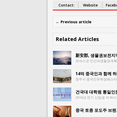
Contact:
Website
Faceb
← Previous article
Related Articles
新安郡, 생물권보전지
유네스코 인간과생물권계획 
14억 중국인과 함께 
청주서 중국인유학생페스티벌
건국대 대학원 통일인
2016년 전기 신입생 석·박
중국 토종 포도주 브랜드