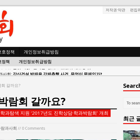
저작권·약관
편집
보호정책
개인정보취급방침
호정책
개인정보취급방침
사람과사회:
강산건설 박재윤 강제추행 사건, 무엇이 문제인가?
한국지방재정공제회, 2026년 정기 승진 인사 발표
Searc
회 갈까요?
람과사회:
서울방산보안협의회, 방산기술보호·공급망 보안 세미나 개최
박람회 갈까요?
 사람과사회:
서효석 충청향우회중앙회 총재 취임 논란 확산
사람과사회:
지방의회 공약은 ‘빛 좋은 개살구’인가?
학과탐색 지원 ‘2017년도 진학상담·학과박람회’ 개최
최근 
사람과사회:
“7월 1일 의장 선출은 ‘위법’이다”
 사람과사회:
“엄마의 절박함과 ‘실무형 정치인’으로 생활정치 실현”
사람과사회
// 0 Comments
 사람과사회:
김종대, “현대전, 강한 군대도 약해질 수 있다”