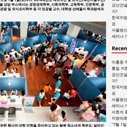
목
과별 상담 부스에서는 경영경제학부, 사회과학부, 교육학부, 인문학부, 공
강산건설
, 관광 및 외식조리학부 등 각 전공별 교수, 대학생 선배들이 학과탐색과
록
가?
한국지방
표
서울방산
세미나 
Recen
이홍원 
통일 지
강산건설
가?
한국지방
표
서울방산
세미나 
서효석 
지방의회 
“7월 1
위한 행사며 대학 진학을 준비하고 있는 탈북 청소년과 학부모, 일반인