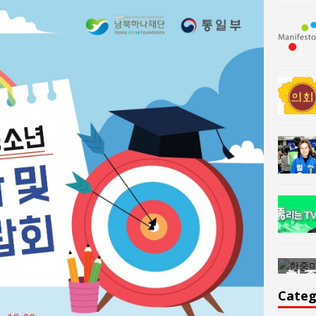
한중미술 교류의 플랫홈
한중
윤아르떼
윤
Categ