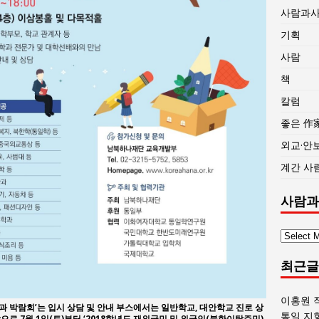
사람과
기획
사람
책
칼럼
좋은 作
외교·안
계간 사
사람과
사
람
최근글
과
사
회
이홍원 
학과 박람회’는 입시 상담 및 안내 부스에서는 일반학교, 대안학교 진로 상
글
통일 지
으로 7월 1일(토)부터 ‘2018학년도 재외국민 및 외국인(북한이탈주민)