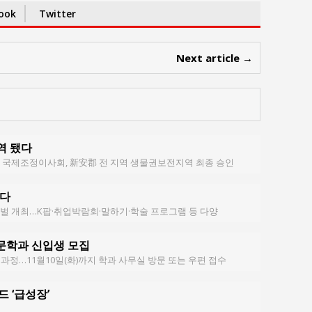
ook
Twitter
Next article →
역 됐다
국제조정이사회, 新安郡 전 지역 생물권보전지역 최종 승인
하다
 개최…K팝·취업박람회·말하기·학술 프로그램 등 다양
문학과 신입생 모집
사 과정…11월10일(화)까지 학과 사무실 방문 또는 우편 접수
 ‘급성장’