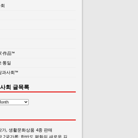
사회
家·作品™
보·통일
람과사회™
사회 글목록
작가, 생활문화상품 4종 판매
향 2국가론: 한반도 평화의 새로운 길