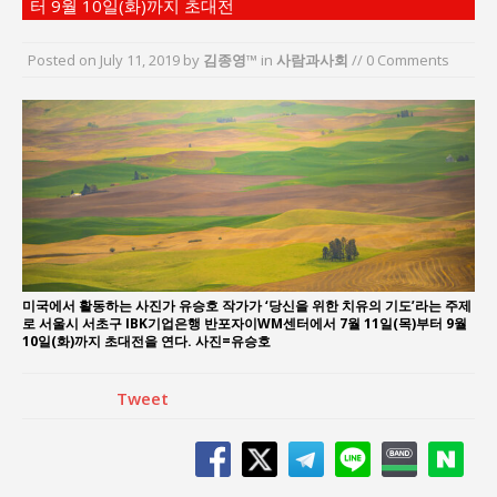
터 9월 10일(화)까지 초대전
“7월 1일 의장 선출은 ‘위법’이다”
“엄마의 절박함과 ‘실무형 정치인’으로 생활정치 실
Posted on
July 11, 2019
by
김종영™
in
사람과사회
// 0 Comments
현”
김종대, “현대전, 강한 군대도 약해질 수 있다”
이홍원 작가, 생활문화상품 4종 판매
통일 지향 2국가론: 한반도 평화의 새로운 길
강산건설 박재윤 강제추행 사건, 무엇이 문제인가?
미국에서 활동하는 사진가 유승호 작가가 ‘당신을 위한 치유의 기도’라는 주제
로 서울시 서초구 IBK기업은행 반포자이WM센터에서 7월 11일(목)부터 9월
10일(화)까지 초대전을 연다. 사진=유승호
Tweet