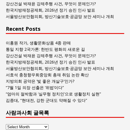
목
강산건설 박재윤 강제추행 사건, 무엇이 문제인가?
록
한국지방재정공제회, 2026년 정기 승진 인사 발표
서울방산보안협의회, 방산기술보호·공급망 보안 세미나 개최
Recent Posts
이홍원 작가, 생활문화상품 4종 판매
통일 지향 2국가론: 한반도 평화의 새로운 길
강산건설 박재윤 강제추행 사건, 무엇이 문제인가?
한국지방재정공제회, 2026년 정기 승진 인사 발표
서울방산보안협의회, 방산기술보호·공급망 보안 세미나 개최
서효석 충청향우회중앙회 총재 취임 논란 확산
지방의회 공약은 ‘빛 좋은 개살구’인가?
“7월 1일 의장 선출은 ‘위법’이다”
“엄마의 절박함과 ‘실무형 정치인’으로 생활정치 실현”
김종대, “현대전, 강한 군대도 약해질 수 있다”
사람과사회 글목록
사