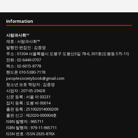
람
과
사
Information
회
글
사람과사회
™
목
제호
:
사람과사회™
록
발행인
·
편집인
:
김종영
주소
: 01304
서울특별시 도봉구 도봉산3길
78-6, 301호(도봉동 575-11
)
전화
:
02-6449-0707
팩스 :
02-6015-8778
핸드폰
010-5380-7178
peoplesocietybook@gmail.com
청소년 보호 책임자
:
김종영
사업자
:
207-05-29428
신문 등록
: 서울 아 03231
잡지 등록
: 도봉 바 00014
출판 등록
: 251002014000209
출판 신고
: 제2020-000004호
ISBN
발행자 : 965711
ISBN
발행처 : 979-11-965711
ISSN
번호 :
ISSN
2635-876X