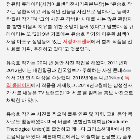
정유림 큐레이터(서정아트센터전시기획본부장)는 “유승호 작
가는 몽환적이고 서정적인 선율을 사진으로 담아내는 능력이
탁월한 작가”며 “그의 사진은 각박한 시대를 사는 많은 관람자
를 향한 마음의 치유를 위한 소망이 들어 있다”고 말했다. 정 큐
레이터는 또 “2019년 가을에는 유승호 작가와 이춘환 화백이
서울 마포구 상암동에 있는
서정아트센터
에서 함께 작품을 전
시회를 기획, 추진하고 있다”고 덧붙였다.
유승호 작가는 20여 년 동안 사진 작업을 해왔다. 2011년과
2012년에는 대한항공과 한국일보가 주최하는 사진 콘테스트
에서 2년 연속 대상을 수상했다. 2018년에는 니콘(Nikon)
독
일 홈페이지
에서 작품을 게재했고, 2019년 3월에는 삼성전자
가 새로 내놓은 TV 브랜드인 ‘더 세로’를 알리는 홍보 사진으로
채택한 바 있다.
유승호 작가는 사진을 찍으며 플롯 연주 및 지휘, 교회 음악 목
사로도 활동해왔다. 미국 버클리 연합신학대학원(Graduate
Theological Union)을 졸업하고 캐나다 그리스천대학에서 종
교음악을 배웠다. 패튼대학교에서는 예술학을 전공했고, 플루