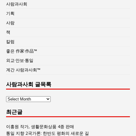
사람과사회
기획
사람
책
칼럼
좋은 作家·作品™
외교·안보·통일
계간 사람과사회™
사람과사회 글목록
사
람
최근글
과
사
회
이홍원 작가, 생활문화상품 4종 판매
글
통일 지향 2국가론: 한반도 평화의 새로운 길