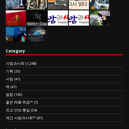
Category
사람과사회
(1,248)
기획
(35)
사람
(41)
책
(41)
칼럼
(145)
좋은 作家·作品™
(7)
외교·안보·통일
(54)
계간 사람과사회™
(81)