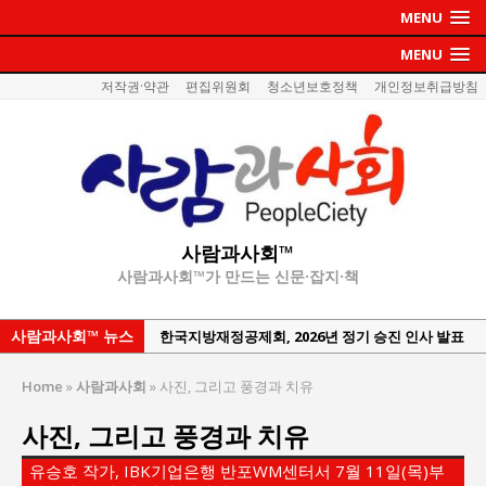
MENU
MENU
저작권·약관
편집위원회
청소년보호정책
개인정보취급방침
사람과사회™
사람과사회™가 만드는 신문·잡지·책
사람과사회™ 뉴스
한국지방재정공제회, 2026년 정기 승진 인사 발표
서울방산보안협의회, 방산기술보호·공급망 보안
Home
»
사람과사회
»
사진, 그리고 풍경과 치유
세미나 개최
사진, 그리고 풍경과 치유
서효석 충청향우회중앙회 총재 취임 논란 확산
지방의회 공약은 ‘빛 좋은 개살구’인가?
유승호 작가, IBK기업은행 반포WM센터서 7월 11일(목)부