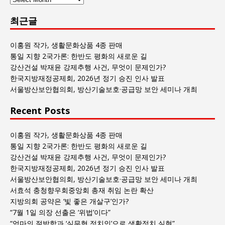
람
최근글
과
사
회
이홍원 작가, 생활문화상품 4종 판매
글
통일 지향 2국가론: 한반도 평화의 새로운 길
목
강산건설 박재윤 강제추행 사건, 무엇이 문제인가?
록
한국지방재정공제회, 2026년 정기 승진 인사 발표
서울방산보안협의회, 방산기술보호·공급망 보안 세미나 개최
Recent Posts
이홍원 작가, 생활문화상품 4종 판매
통일 지향 2국가론: 한반도 평화의 새로운 길
강산건설 박재윤 강제추행 사건, 무엇이 문제인가?
한국지방재정공제회, 2026년 정기 승진 인사 발표
서울방산보안협의회, 방산기술보호·공급망 보안 세미나 개최
서효석 충청향우회중앙회 총재 취임 논란 확산
지방의회 공약은 ‘빛 좋은 개살구’인가?
“7월 1일 의장 선출은 ‘위법’이다”
“엄마의 절박함과 ‘실무형 정치인’으로 생활정치 실현”