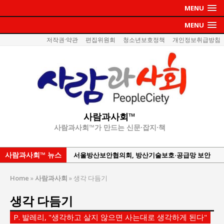
MENU
MENU
저작권·약관
편집위원회
청소년보호정책
개인정보취급방침
사람과사회™
사람과사회™가 만드는 신문·잡지·책
사람과사회™ 뉴스
서울방산보안협의회, 방산기술보호·공급망 보안
세미나 개최
Home
»
사람과사회
»
생각 다듬기
서효석 충청향우회중앙회 총재 취임 논란 확산
생각 다듬기
지방의회 공약은 ‘빛 좋은 개살구’인가?
“7월 1일 의장 선출은 ‘위법’이다”
P. 발레리, "생각하고 살지 않으면 사는대로 생각하게 된다"