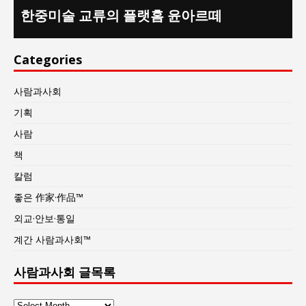
한중미술 교류의 플랫홈 윤아르떼
Categories
사람과사회
기획
사람
책
칼럼
좋은 作家·作品™
외교·안보·통일
계간 사람과사회™
사람과사회 글목록
사