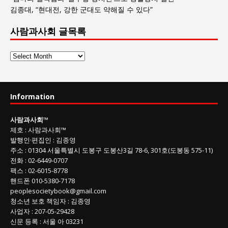
김종대, “현대전, 강한 군대도 약해질 수 있다”
사람과사회 글목록
사
람
과
사
Information
회
글
사람과사회
™
목
제호
:
사람과사회™
록
발행인
·
편집인
:
김종영
주소
: 01304
서울특별시 도봉구 도봉산3길
78-6, 301호(도봉동 575-11
)
전화
:
02-6449-0707
팩스 :
02-6015-8778
핸드폰
010-5380-7178
peoplesocietybook@gmail.com
청소년 보호 책임자
:
김종영
사업자
:
207-05-29428
신문 등록
: 서울 아 03231