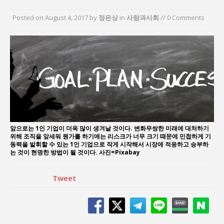
“엄마의 절박함과 ‘실무형 정치인’으로 생활정치 실
현”
Posted on
August 4, 2017
by
정은상
in
사람과사회
// 0 Comments
김종대, “현대전, 강한 군대도 약해질 수 있다”
이홍원 작가, 생활문화상품 4종 판매
통일 지향 2국가론: 한반도 평화의 새로운 길
강산건설 박재윤 강제추행 사건, 무엇이 문제인가?
한국지방재정공제회, 2026년 정기 승진 인사 발표
앞으로는 1인 기업이 더욱 많이 생겨날 것이다. 변화무쌍한 미래에 대처하기
위해 조직을 앞세워 뭔가를 하기에는 리스크가 너무 크기 때문에 민첩하게 기
동력을 발휘할 수 있는 1인 기업으로 작게 시작해서 시장에 적응하고 승부하
는 것이 현명한 방법이 될 것이다. 사진=Pixabay
Tweet