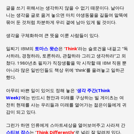
글을 쓰기 위해서는 생각하지 않을 수 없기 때문이다. 날아다
니는 생각을 글로 옮겨 놓으면 마치 야생동물을 길들여 말뚝에
묶어 둔 것처럼 차분하게 우리 곁에 남아 있게 될 것이다.
생각을 구체화하여 큰 뜻을 이룬 사람들이 있다.
일찌기 IBM의
토마스 왓슨
은 ‘
Think
’라는 슬로건을 내걸고 “독
서하라, 경청하라, 토론하라, 관찰하라 그리고 생각하라”고 외
쳤다. 1980년초 필자가 직장생활을 막 시작할 때 IBM 직원 뿐
아니라 많은 일반인들도 책상 위에 ‘think’를 올려놓고 일하곤
했다.
아무리 바쁜 일이 있어도 정해 놓은 ‘
생각 주간(Think
Week)
‘에는 반드시 현안과 미래를 구상하는 빌 게이츠는 여
전히 현재를 사는 우리들과 미래를 열어가는 젊은이들에게 귀
감이 되고 있다.
그런가 하면 인류에게 스마트세상을 열어보여주고 사라져 간
스티브 잡스
는 ‘
Think Differently
‘로 널리 잘 알려져 있다.