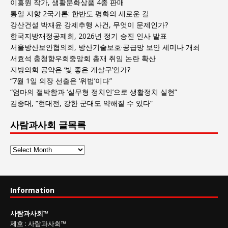
이홍원 작가, 생활문화상품 4종 판매
통일 지향 2국가론: 한반도 평화의 새로운 길
강산건설 박재윤 강제추행 사건, 무엇이 문제인가?
한국지방재정공제회, 2026년 정기 승진 인사 발표
서울방산보안협의회, 방산기술보호·공급망 보안 세미나 개최
서효석 충청향우회중앙회 총재 취임 논란 확산
지방의회 공약은 ‘빛 좋은 개살구’인가?
“7월 1일 의장 선출은 ‘위법’이다”
“엄마의 절박함과 ‘실무형 정치인’으로 생활정치 실현”
김종대, “현대전, 강한 군대도 약해질 수 있다”
사람과사회 글목록
사
람
과
사
Information
회
글
사람과사회
™
목
제호
:
사람과사회™
록