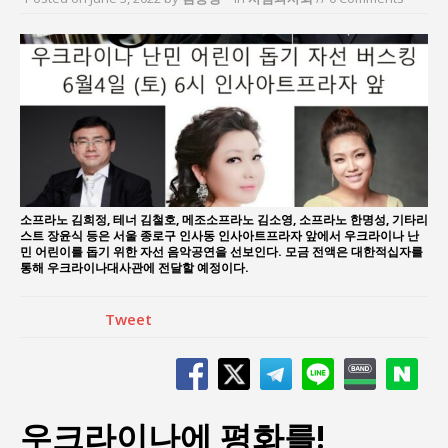
김종대, “현대전, 강한 군대도 약해질 수 있다”
이홍원 작가, 생활문화상품 4종 판매
통일 지향 2국가론: 한반도 평화의 새로운 길
강산건설 박재윤 강제추행 사건, 무엇이 문제인가?
한국지방재정공제회, 2026년 정기 승진 인사 발표
서울방산보안협의회, 방산기술보호·공급망 보안
세미나 개최
소프라노 김희정, 테너 김철호, 메조소프라노 김소영, 소프라노 한명성, 기타리
스트 장윤식 등은 서울 종로구 인사동 인사아트프라자 앞에서 우크라이나 난
민 어린이를 돕기 위한 자선 음악공연을 선보인다. 모금 전액은 대한적십자를
통해 우크라이나대사관에 전달할 예정이다.
Tweet
우크라이나에 평화를!