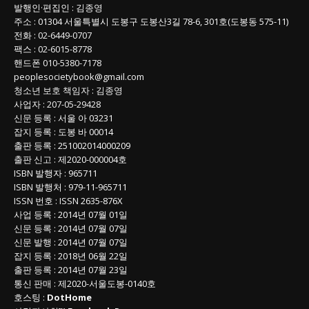
발행인
·
편집인
:
김종영
주소
: 01304
서울특별시 도봉구 도봉산3길
78-6, 301호(도봉동 575-11
)
전화
:
02-6449-0707
팩스 :
02-6015-8778
핸드폰
010-5380-7178
peoplesocietybook@gmail.com
청소년 보호 책임자
:
김종영
사업자
:
207-05-29428
신문 등록
: 서울 아 03231
잡지 등록
: 도봉 바 00014
출판 등록
: 251002014000209
출판 신고
: 제2020-000004호
ISBN
발행자 : 965711
ISBN
발행처 : 979-11-965711
ISSN
번호 :
ISSN
2635-876X
사업 등록
: 2014년 07월 01일
신문 등록
: 2014년 07월 07일
신문 발행
: 2014년 07월 07일
잡지 등록
: 2018년 06월 22일
출판 등록
: 2014년 07월 23일
통신 판매
:
제
2020-
서울도봉
-0140
호
호스팅 :
DotHome