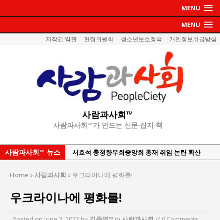
MENU
MENU
저작권·약관
편집위원회
청소년보호정책
개인정보취급방침
사람과사회™
사람과사회™가 만드는 신문·잡지·책
사람과사회™ 뉴스
서효석 충청향우회중앙회 총재 취임 논란 확산
지방의회 공약은 ‘빛 좋은 개살구’인가?
Home
»
사람과사회
»
우크라이나에 평화를!
“7월 1일 의장 선출은 ‘위법’이다”
우크라이나에 평화를!
“엄마의 절박함과 ‘실무형 정치인’으로 생활정치 실
현”
Posted on
June 3, 2022
by
김종영™
in
사람과사회
// 0 Comments