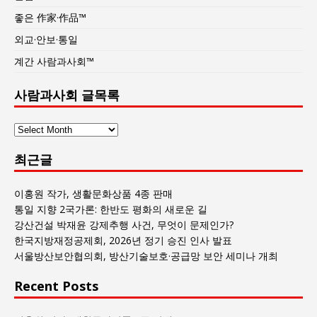
좋은 作家·作品™
외교·안보·통일
계간 사람과사회™
사람과사회 글목록
사
람
최근글
과
사
회
이홍원 작가, 생활문화상품 4종 판매
글
통일 지향 2국가론: 한반도 평화의 새로운 길
목
강산건설 박재윤 강제추행 사건, 무엇이 문제인가?
록
한국지방재정공제회, 2026년 정기 승진 인사 발표
서울방산보안협의회, 방산기술보호·공급망 보안 세미나 개최
Recent Posts