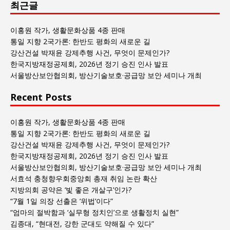
최근글
과
사
회
이홍원 작가, 생활문화상품 4종 판매
글
통일 지향 2국가론: 한반도 평화의 새로운 길
목
강산건설 박재윤 강제추행 사건, 무엇이 문제인가?
록
한국지방재정공제회, 2026년 정기 승진 인사 발표
서울방산보안협의회, 방산기술보호·공급망 보안 세미나 개최
Recent Posts
이홍원 작가, 생활문화상품 4종 판매
통일 지향 2국가론: 한반도 평화의 새로운 길
강산건설 박재윤 강제추행 사건, 무엇이 문제인가?
한국지방재정공제회, 2026년 정기 승진 인사 발표
서울방산보안협의회, 방산기술보호·공급망 보안 세미나 개최
서효석 충청향우회중앙회 총재 취임 논란 확산
지방의회 공약은 ‘빛 좋은 개살구’인가?
“7월 1일 의장 선출은 ‘위법’이다”
“엄마의 절박함과 ‘실무형 정치인’으로 생활정치 실현”
김종대, “현대전, 강한 군대도 약해질 수 있다”