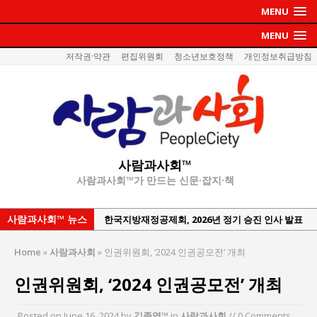
MENU
MENU
저작권·약관
편집위원회
청소년보호정책
개인정보취급방침
사람과사회™
사람과사회™가 만드는 신문·잡지·책
사람과사회™ 뉴스
한국지방재정공제회, 2026년 정기 승진 인사 발표
서울방산보안협의회, 방산기술보호·공급망 보안
Home
»
사람과사회
»
인권위원회, ‘2024 인권공모전’ 개최
세미나 개최
인권위원회, ‘2024 인권공모전’ 개최
서효석 충청향우회중앙회 총재 취임 논란 확산
지방의회 공약은 ‘빛 좋은 개살구’인가?
Posted on
June 16, 2024
by
김종영™
in
사람과사회
// 0 Comments