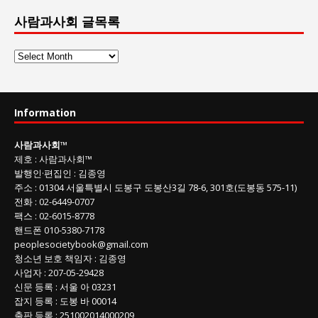
사람과사회 글목록
사
람
과
사
Information
회
글
사람과사회
™
목
제호
:
사람과사회™
록
발행인
·
편집인
:
김종영
주소
: 01304
서울특별시 도봉구 도봉산3길
78-6, 301호(도봉동 575-11
)
전화
:
02-6449-0707
팩스 :
02-6015-8778
핸드폰
010-5380-7178
peoplesocietybook@gmail.com
청소년 보호 책임자
:
김종영
사업자
:
207-05-29428
신문 등록
: 서울 아 03231
잡지 등록
: 도봉 바 00014
출판 등록
: 251002014000209