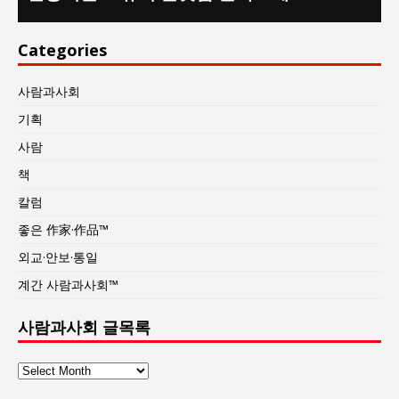
Categories
사람과사회
기획
사람
책
칼럼
좋은 作家·作品™
외교·안보·통일
계간 사람과사회™
사람과사회 글목록
사
람