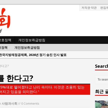
저작권·약관
편집
보호정책
개인정보취급방침
호정책
개인정보취급방침
람과사회:
서울방산보안협의회, 방산기술보호·공급망 보안 세미나 개최
 사람과사회:
서효석 충청향우회중앙회 총재 취임 논란 확산
Searc
한다고?
사람과사회:
지방의회 공약은 ‘빛 좋은 개살구’인가?
를 한다고?
사람과사회:
“7월 1일 의장 선출은 ‘위법’이다”
 사람과사회:
“엄마의 절박함과 ‘실무형 정치인’으로 생활정치 실현”
29%대로 떨어졌다고 난리 속이다. 이것은 조용히 있는
최근 
 사람과사회:
김종대, “현대전, 강한 군대도 약해질 수 있다”
어지고 있음을 의미한다."
n 사람과사회:
이홍원 작가, 생활문화상품 4종 판매
n
사람과사회
// 0 Comments
사람과사회:
통일 지향 2국가론: 한반도 평화의 새로운 길