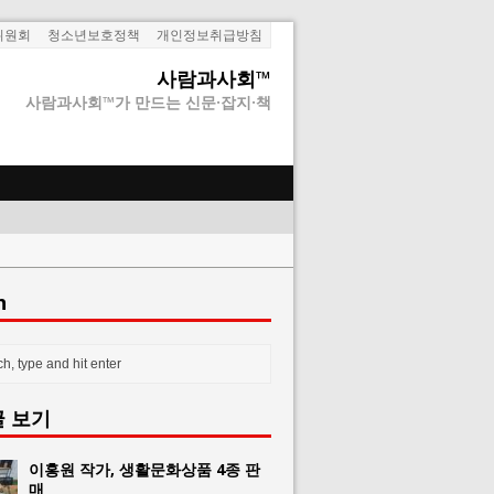
위원회
청소년보호정책
개인정보취급방침
사람과사회™
사람과사회™가 만드는 신문·잡지·책
h
글 보기
이홍원 작가, 생활문화상품 4종 판
매