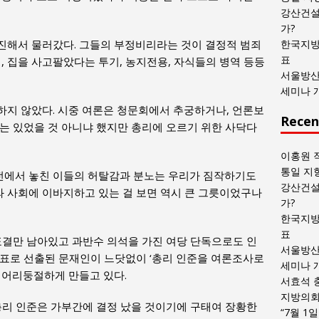
목
강산건설
록
가?
진해서 물러갔다. 그들의 부정비리라는 것이 결정적 범죄
한국지방
표
, 집을 사고팔았다는 투기, 농지전용, 자식들의 병역 등등
서울방산
세미나 
하지 않았다. 시중 여론은 청문회에서 추궁하거나, 언론보
Recen
는 있었을 것 아니냐 했지만 총리에 오르기 위한 사닥다
이홍원 
통일 지
에서 놓친 이들의 허탈감과 분노는 우리가 짐작하기도
강산건설
 사회에 이바지하고 있는 걸 보면 역시 큰 그릇이었구나
가?
한국지방
표
표결만 남아있고 과반수 의석을 가진 여당 단독으로도 인
서울방산
대표로 선출된 문재인이 느닷없이 ‘총리 인준을 여론조사로
세미나 
 어리둥절하게 만들고 있다.
서효석 
지방의회 
총리 인준은 가부간에 결정 났을 것이기에 구태여 장황한
“7월 1