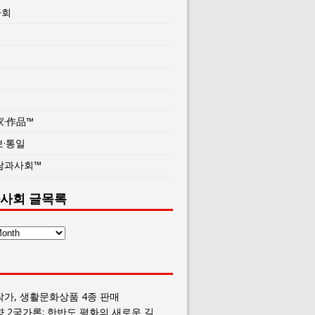
사회
家·作品™
보·통일
람과사회™
사회 글목록
작가, 생활문화상품 4종 판매
향 2국가론: 한반도 평화의 새로운 길