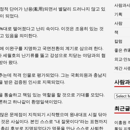
사람과
정적 단어가 난용(亂用)되면서 별달리 드러나지 않고 있
기획
이 되었다.
사람
%대로 떨어졌다고 난리 속이다. 이것은 조용히 있는 것
책
고 있음을 의미한다.
칼럼
에 이완구를 지명하고 국면전환의 계기로 삼으려 한다.
좋은 作
 세월호의 난기류를 뚫고 강성으로 치닫는 야당과의 협
외교·안
받아 왔다.
계간 사
추는데 적격 인물로 평가되었다. 그는 국회의원과 충남지
사람과
을 받은 검증된 인사로 지목되었다.
 통솔하고 책임 있는 역할을 할 것으로 기대를 모았다.
사
론하고 하나같이 환영일색이었다.
람
최근글
과
 많은 문제점이 지적되기 시작했으며 원내대표 시절 닦아
사
 것은 사실이다. 본인 스스로 “내 잘못이다”라는 표현까지
회
이홍원 
글
 총리 후보로 지명되었다가 역풍을 만나 스스로 사퇴한
통일 지