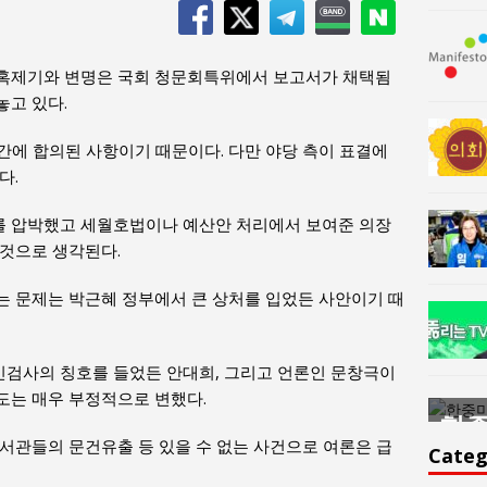
혹제기와 변명은 국회 청문회특위에서 보고서가 채택됨
놓고 있다.
 간에 합의된 사항이기 때문이다. 다만 야당 측이 표결에
다.
 압박했고 세월호법이나 예산안 처리에서 보여준 의장
 것으로 생각된다.
는 문제는 박근혜 정부에서 큰 상처를 입었든 사안이기 때
검사의 칭호를 들었든 안대희, 그리고 언론인 문창극이
도는 매우 부정적으로 변했다.
한중미술 교류의 플랫홈
한중
서관들의 문건유출 등 있을 수 없는 사건으로 여론은 급
윤아르떼
윤
Categ