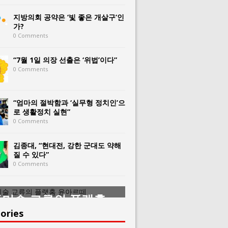
지방의회 공약은 ‘빛 좋은 개살구’인
가?
0 Comments
“7월 1일 의장 선출은 ‘위법’이다”
0 Comments
“엄마의 절박함과 ‘실무형 정치인’으
로 생활정치 실현”
0 Comments
김종대, “현대전, 강한 군대도 약해
질 수 있다”
0 Comments
미술 교류의 플랫홈
한중미술 교류의 
아르떼
윤아르떼
ories