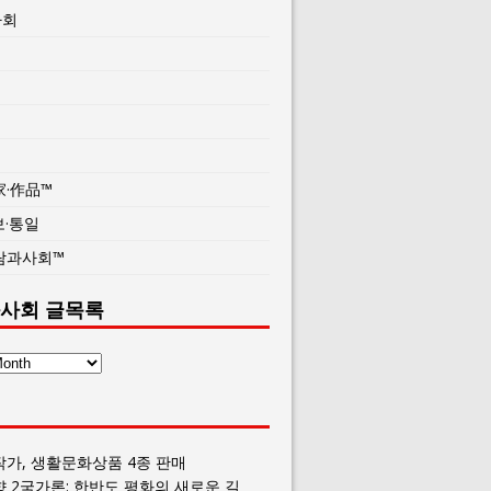
사회
家·作品™
보·통일
람과사회™
사회 글목록
작가, 생활문화상품 4종 판매
향 2국가론: 한반도 평화의 새로운 길