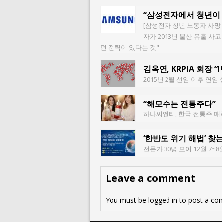
“삼성전자에서 청년이 
[삼성전자 청년 노동자 사망
자가 2013년 불산 유출 
던 전력이 있다는 것"
김옥연, KRPIA 회장 ‘
2015년 2월 선임 이후 연임 
“해모수는 전통주다”
하나씨엔티, 한국 전통주 매력
‘한반도 위기 해법’ 찾
전문가 30명 모여 12월 
Leave a comment
You must be
logged in
to post a co