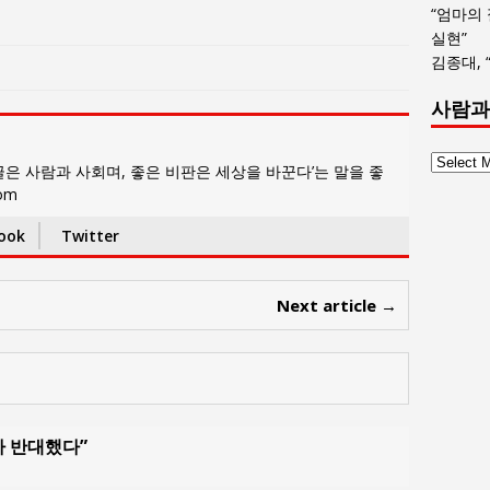
“엄마의
실현”
김종대, 
사람과
사
은 사람과 사회며, 좋은 비판은 세상을 바꾼다’는 말을 좋
람
com
과
사
ook
Twitter
회
글
Next article →
목
록
가 반대했다”