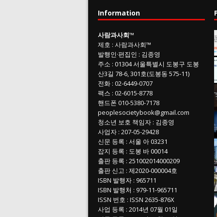
Information
사람과사회
™
제호
:
사람과사회™
발행인
·
편집인
:
김종영
주소
: 01304
서울특별시 도봉구 도봉
산3길
78-6, 301호(도봉동 575-11
)
전화
:
02-6449-0707
팩스 :
02-6015-8778
핸드폰
010-5380-7178
peoplesocietybook@gmail.com
청소년 보호 책임자
:
김종영
사업자
:
207-05-29428
신문 등록
: 서울 아 03231
잡지 등록
: 도봉 바 00014
출판 등록
: 251002014000209
출판 신고
: 제2020-000004호
ISBN
발행자 : 965711
ISBN
발행처 : 979-11-965711
ISSN
번호 :
ISSN
2635-876X
사업 등록
: 2014년 07월 01일