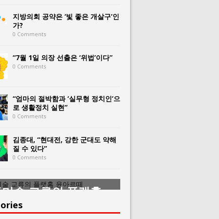
지방의회 공약은 ‘빛 좋은 개살구’인
가?
0 Comments
“7월 1일 의장 선출은 ‘위법’이다”
0 Comments
“엄마의 절박함과 ‘실무형 정치인’으
로 생활정치 실현”
0 Comments
김종대, “현대전, 강한 군대도 약해
질 수 있다”
0 Comments
미술 교류의 플랫홈
한중미술 교류의 
아르떼
윤아르떼
ories