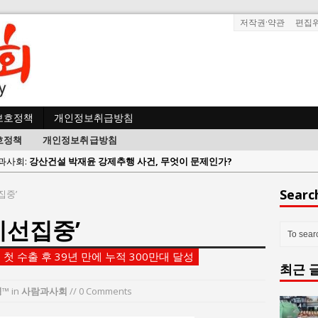
저작권·약관
편집
보호정책
개인정보취급방침
호정책
개인정보취급방침
사람과사회:
강산건설 박재윤 강제추행 사건, 무엇이 문제인가?
한국지방재정공제회, 2026년 정기 승진 인사 발표
Searc
집중’
람과사회:
서울방산보안협의회, 방산기술보호·공급망 보안 세미나 개최
시선집중’
 사람과사회:
서효석 충청향우회중앙회 총재 취임 논란 확산
사람과사회:
지방의회 공약은 ‘빛 좋은 개살구’인가?
 첫 수출 후 39년 만에 누적 300만대 달성
최근 
사람과사회:
“7월 1일 의장 선출은 ‘위법’이다”
 사람과사회:
“엄마의 절박함과 ‘실무형 정치인’으로 생활정치 실현”
영™
in
사람과사회
// 0 Comments
 사람과사회:
김종대, “현대전, 강한 군대도 약해질 수 있다”