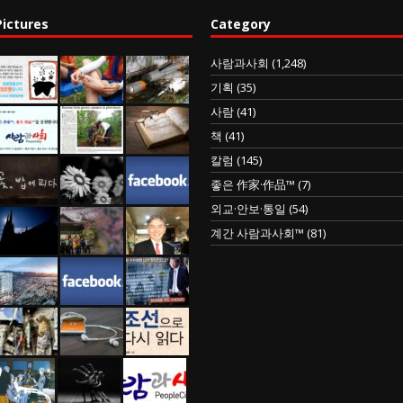
Pictures
Category
사람과사회
(1,248)
기획
(35)
사람
(41)
책
(41)
칼럼
(145)
좋은 作家·作品™
(7)
외교·안보·통일
(54)
계간 사람과사회™
(81)