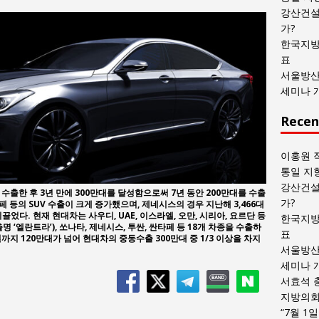
목
강산건설
록
가?
한국지방
표
서울방산
세미나 
Recen
이홍원 
통일 지
강산건설
대를 수출한 후 3년 만에 300만대를 달성함으로써 7년 동안 200만대를 수출
가?
페 등의 SUV 수출이 크게 증가했으며, 제네시스의 경우 지난해 3,466대
끌었다. 현재 현대차는 사우디, UAE, 이스라엘, 오만, 시리아, 요르단 등
한국지방
 ‘엘란트라’), 쏘나타, 제네시스, 투싼, 싼타페 등 18개 차종을 수출하
표
까지 120만대가 넘어 현대차의 중동수출 300만대 중 1/3 이상을 차지
서울방산
세미나 
서효석 
지방의회 
“7월 1