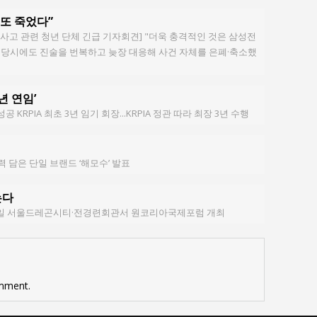
또 죽었다”
 사고 관련 청년 단체 긴급 기자회견] "더욱 충격적인 것은 삼성전
사고 당시에도 진술을 번복하고 늦장 대응해 사건 자체를 은폐·축소했
1년 연임’
성공 KRPIA 최초 3년 임기 회장...KRPIA 정관 따라 최장 3년 수행
 담은 단일 브랜드 ‘해모수’ 발표
는다
7~8일 서울드레곤시티·전경련회관서 원코리아국제포럼 개최
mment.