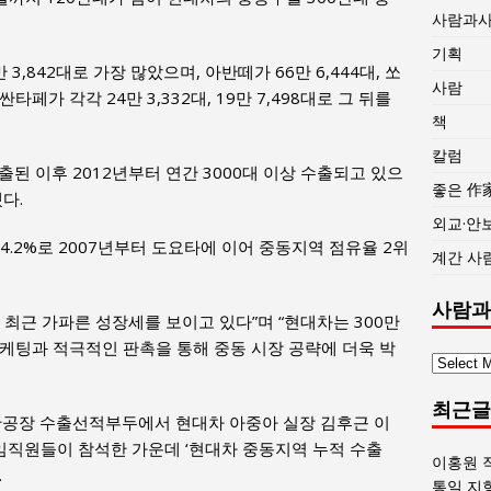
사람과
기획
3,842대로 가장 많았으며, 아반떼가 66만 6,444대, 쏘
사람
 싼타페가 각각 24만 3,332대, 19만 7,498대로 그 뒤를
책
칼럼
출된 이후 2012년부터 연간 3000대 이상 수출되고 있으
좋은 作
다.
외교·안
.2%로 2007년부터 도요타에 이어 중동지역 점유율 2위
계간 사
사람과
 최근 가파른 성장세를 보이고 있다”며 “현대차는 300만
케팅과 적극적인 판촉을 통해 중동 시장 공략에 더욱 박
사
람
최근글
과
산공장 수출선적부두에서 현대차 아중아 실장 김후근 이
사
 임직원들이 참석한 가운데 ‘현대차 중동지역 누적 수출
회
이홍원 
.
글
통일 지