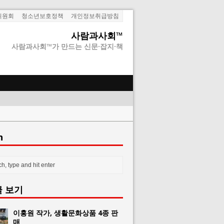
위원회
청소년보호정책
개인정보취급방침
사람과사회™
사람과사회™가 만드는 신문·잡지·책
h
글 보기
이홍원 작가, 생활문화상품 4종 판
매